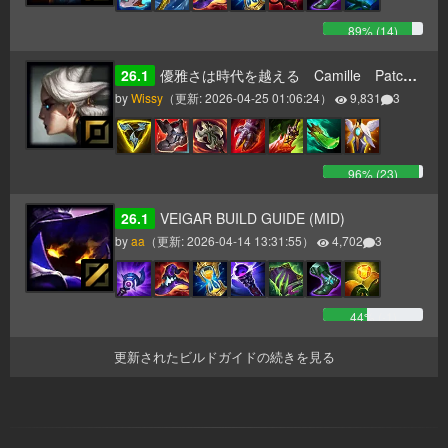
89
% (
14
)
26.1
優雅さは時代を越える Camille Patch26.1～
by
Wissy
（更新:
2026-04-25 01:06:24
）
9,831
3
96
% (
23
)
26.1
VEIGAR BUILD GUIDE (MID)
by
aa
（更新:
2026-04-14 13:31:55
）
4,702
3
44
% (
-1
)
更新されたビルドガイドの続きを見る