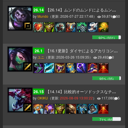
26.14
【26.14】ムンドのムンドによるムンドのためのムンドガイド
by
Mundo
（更新:
2026-07-27 22:17:48
）
59,874
50
92
% (
331
)
26.1
【16.1更新】ダイヤによるアカリコンボ・ビルド・立ち回り解説
by
ユニ
（更新:
2026-03-26 15:09:35
）
29,492
0
95
% (
35
)
26.15
【14.14】比較的オーソドックスなチョガスガイド（タンク、AP二本立て）
by
OKIKU
（更新:
2026-08-09 13:00:22
）
117,080
5
71
% (
66
)