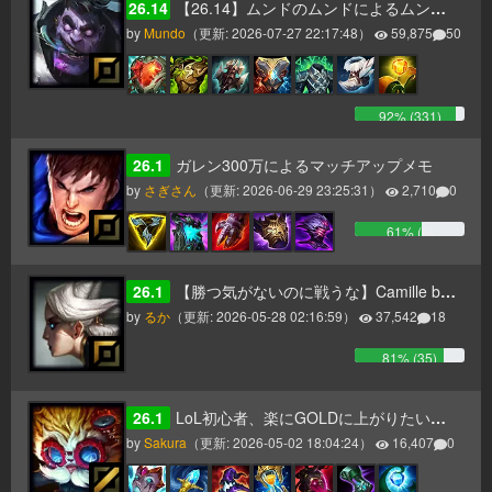
26.14
【26.14】ムンドのムンドによるムンドのためのムンドガイド
by
Mundo
（更新:
2026-07-27 22:17:48
）
59,875
50
92
% (
331
)
26.1
ガレン300万によるマッチアップメモ
by
さぎさん
（更新:
2026-06-29 23:25:31
）
2,710
0
61
% (
6
)
26.1
【勝つ気がないのに戦うな】Camille build
by
るか
（更新:
2026-05-28 02:16:59
）
37,542
18
81
% (
35
)
26.1
LoL初心者、楽にGOLDに上がりたい方へ送るレーン戦を勝ち抜くハイマーMIDガイド【パッチ17】
by
Sakura
（更新:
2026-05-02 18:04:24
）
16,407
0