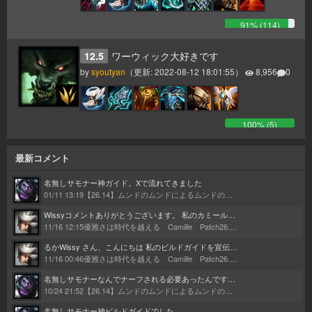
91
% (
114
)
12.5
ワーウィック大好きです
by
syoutyan
（更新:
2022-08-12 18:01:55
）
8,956
0
100
% (
5
)
最新コメント
名無しサモナー
神ガイド。Xで流れてきました
01/11 13:19
【26.14】ムンドのムンドによるムンドのためのムンドガイド
Wissy
コメントありがとうございます。 私のカミールは、るか氏の記事とLiubai氏のプレイで構成されています。 何十回読んだかわからないくらいの大ファンです。記事のコンボ見て1時間くらいプラクティスに籠ったのもなつかしいです。 Discordの件送らせていただきます！！
11/16 12:15
優雅さは時代を越える Camille Patch26.1～
るか
Wissy さん、こんにちは 私のビルドガイドを宣伝してくれてありがとうございました！ 私もまたガイドを更新しようかなと思わせる様なとても良いビルドガイドでした。 これからも頑張ってください！
11/16 00:46
優雅さは時代を越える Camille Patch26.1～
名無しサモナー
なんでナーフされる必要あったんですかね…。 そんな勝率高いわけでもないのに…。
10/24 21:52
【26.14】ムンドのムンドによるムンドのためのムンドガイド
名無しサモナー
神ビルドガイドでした。