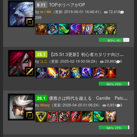
9.11
TOPボリベアがOP
by
re-l Mk
（更新:
2019-06-01 16:46:41
）
72,418
295
80
% (
6
)
25.1
【25.S1.3更新】初心者カタリナ向け最新ビルドガイド！
by
ユニ
（更新:
2025-02-19 00:56:26
）
29,893
0
96
% (
53
)
26.1
優雅さは時代を越える Camille Patch26.1～
by
Wissy
（更新:
2026-04-25 01:06:24
）
9,831
3
96
% (
23
)