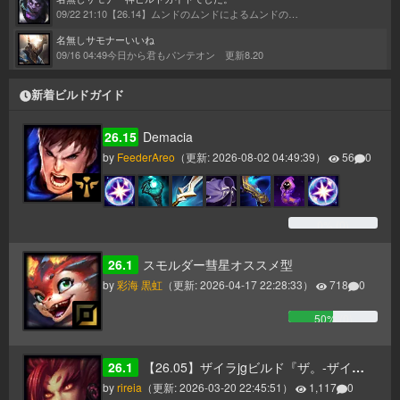
09/22 21:10
【26.14】ムンドのムンドによるムンドのためのムンドガイド
名無しサモナー
いいね
09/16 04:49
今日から君もパンテオン 更新8.20
新着ビルドガイド
26.15
Demacia
by
FeederAreo
（更新:
2026-08-02 04:49:39
）
56
0
0
% (
0
)
26.1
スモルダー彗星オススメ型
by
彩海 黒虹
（更新:
2026-04-17 22:28:33
）
718
0
50
% (
0
)
26.1
【26.05】ザイラjgビルド『ザ。-ザイラのホライゾンフォーカスについて-』
by
rireia
（更新:
2026-03-20 22:45:51
）
1,117
0