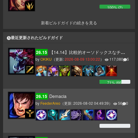
100
% (
2
)
新着ビルドガイドの続きを見る
最近更新されたビルドガイド
26.15
【14.14】比較的オーソドックスなチョガスガイド（タンク、AP二本立て）
by
OKIKU
（更新:
2026-08-09 13:00:22
）
117,080
5
71
% (
66
)
26.15
Demacia
by
FeederAreo
（更新:
2026-08-02 04:49:39
）
56
0
0
% (
0
)