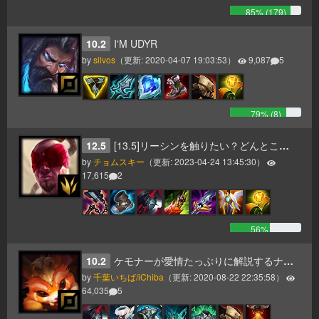
85
% (
179
)
10.2
I'M UDYR
by
silvos
（更新:
2020-04-07 19:03:53
）
9,087
5
79
% (
8
)
12.5
[13.5]リーシンを触りたい？どんとこい！
by
チョムスキー
（更新:
2023-04-24 13:45:30
）
17,615
2
56
% (
2
)
10.2
ケモナーが愛情たっぷりに解説するナーの入門ガイド
by
千葉いちば/iChiba
（更新:
2020-08-22 22:35:58
）
64,035
5