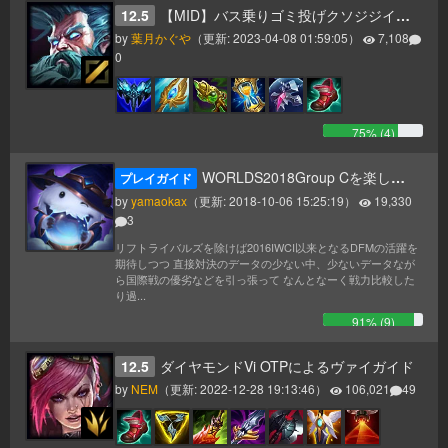
12.5
【MID】バス乗りゴミ投げクソジジイ【AP】
by
葉月かぐや
（更新:
2023-04-08 01:59:05
）
7,108
0
75
% (
4
)
WORLDS2018Group Cを楽しむためのデータまとめ視聴ガイド
プレイガイド
by
yamaokax
（更新:
2018-10-06 15:25:19
）
19,330
3
リフトライバルズを除けば2016IWCI以来となるDFMの活躍を
期待しつつ 直接対決のデータの少ない中、少ないデータなが
ら国際戦の優劣などを引っ張って なんとなーく戦力比較した
り過...
91
% (
9
)
12.5
ダイヤモンドVi OTPによるヴァイガイド
by
NEM
（更新:
2022-12-28 19:13:46
）
106,021
49