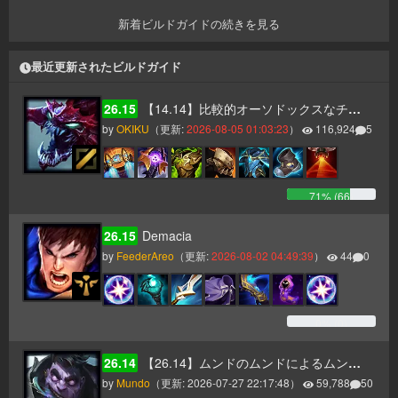
新着ビルドガイドの続きを見る
最近更新されたビルドガイド
26.15
【14.14】比較的オーソドックスなチョガスガイド（タンク、AP二本立て）
by
OKIKU
（更新:
2026-08-05 01:03:23
）
116,924
5
71
% (
66
)
26.15
Demacia
by
FeederAreo
（更新:
2026-08-02 04:49:39
）
44
0
0
% (
0
)
26.14
【26.14】ムンドのムンドによるムンドのためのムンドガイド
by
Mundo
（更新:
2026-07-27 22:17:48
）
59,788
50