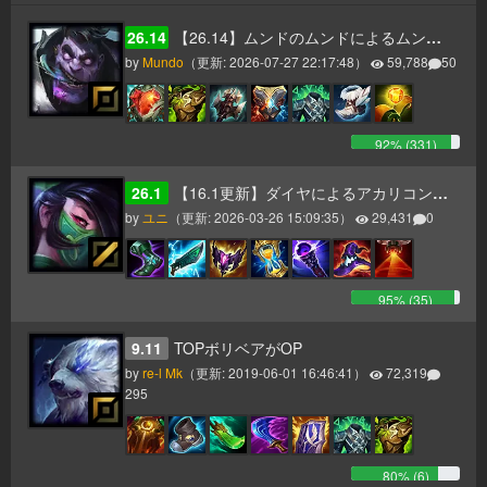
26.14
【26.14】ムンドのムンドによるムンドのためのムンドガイド
by
Mundo
（更新:
2026-07-27 22:17:48
）
59,788
50
92
% (
331
)
26.1
【16.1更新】ダイヤによるアカリコンボ・ビルド・立ち回り解説
by
ユニ
（更新:
2026-03-26 15:09:35
）
29,431
0
95
% (
35
)
9.11
TOPボリベアがOP
by
re-l Mk
（更新:
2019-06-01 16:46:41
）
72,319
295
80
% (
6
)