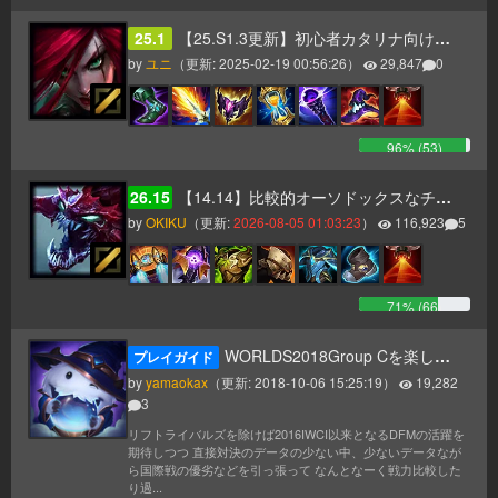
25.1
【25.S1.3更新】初心者カタリナ向け最新ビルドガイド！
by
ユニ
（更新:
2025-02-19 00:56:26
）
29,847
0
96
% (
53
)
26.15
【14.14】比較的オーソドックスなチョガスガイド（タンク、AP二本立て）
by
OKIKU
（更新:
2026-08-05 01:03:23
）
116,923
5
71
% (
66
)
WORLDS2018Group Cを楽しむためのデータまとめ視聴ガイド
プレイガイド
by
yamaokax
（更新:
2018-10-06 15:25:19
）
19,282
3
リフトライバルズを除けば2016IWCI以来となるDFMの活躍を
期待しつつ 直接対決のデータの少ない中、少ないデータなが
ら国際戦の優劣などを引っ張って なんとなーく戦力比較した
り過...