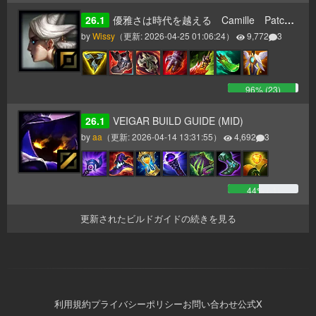
26.1
優雅さは時代を越える Camille Patch26.1～
by
Wissy
（更新:
2026-04-25 01:06:24
）
9,772
3
96
% (
23
)
26.1
VEIGAR BUILD GUIDE (MID)
by
aa
（更新:
2026-04-14 13:31:55
）
4,692
3
44
% (
-1
)
更新されたビルドガイドの続きを見る
利用規約
プライバシーポリシー
お問い合わせ
公式X