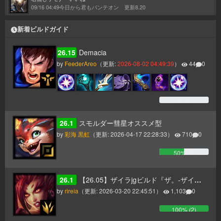
09/16 04:49
今日から君もパンテオン 更新8.20
新着ビルドガイド
26.15
Demacia
by
FeederAreo
（更新:
2026-08-02 04:49:39
）
44
0
0
% (
0
)
26.1
スモルダー彗星オススメ型
by
彩海 黒虹
（更新:
2026-04-17 22:28:33
）
710
0
50
% (
0
)
26.1
【26.05】ザイラjgビルド『ザ。-ザイラのホライゾンフォーカスについて-』
by
rireia
（更新:
2026-03-20 22:45:51
）
1,103
0
100
% (
2
)