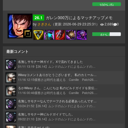
100
% (
5
)
26.1
ガレン300万によるマッチアップメモ
by
さぎさん
（更新:
2026-06-29 23:25:31
）
2,689
0
61
% (
6
)
最新コメント
名無しサモナー
神ガイド。Xで流れてきました
01/11 13:19
【26.14】ムンドのムンドによるムンドのためのムンドガイド
Wissy
コメントありがとうございます。 私のカミールは、るか氏の記事とLiubai氏のプレイで構成されています。 何十回読んだかわからないくらいの大ファンです。記事のコンボ見て1時間くらいプラクティスに籠ったのもなつかしいです。 Discordの件送らせていただきます！！
11/16 12:15
優雅さは時代を越える Camille Patch26.1～
るか
Wissy さん、こんにちは 私のビルドガイドを宣伝してくれてありがとうございました！ 私もまたガイドを更新しようかなと思わせる様なとても良いビルドガイドでした。 これからも頑張ってください！
11/16 00:46
優雅さは時代を越える Camille Patch26.1～
名無しサモナー
なんでナーフされる必要あったんですかね…。 そんな勝率高いわけでもないのに…。
10/24 21:52
【26.14】ムンドのムンドによるムンドのためのムンドガイド
名無しサモナー
神ビルドガイドでした。
09/22 21:10
【26.14】ムンドのムンドによるムンドのためのムンドガイド
名無しサモナー
いいね