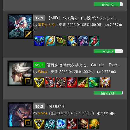
91
% (
9
)
12.5
【MID】バス乗りゴミ投げクソジジイ【AP】
by
葉月かぐや
（更新:
2023-04-08 01:59:05
）
7,087
0
75
% (
4
)
26.1
優雅さは時代を越える Camille Patch26.1～
by
Wissy
（更新:
2026-04-25 01:06:24
）
9,772
3
96
% (
23
)
10.2
I'M UDYR
by
silvos
（更新:
2020-04-07 19:03:53
）
9,035
5