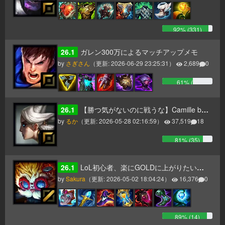
92
% (
331
)
26.1
ガレン300万によるマッチアップメモ
by
さぎさん
（更新:
2026-06-29 23:25:31
）
2,689
0
61
% (
6
)
26.1
【勝つ気がないのに戦うな】Camille build
by
るか
（更新:
2026-05-28 02:16:59
）
37,519
18
81
% (
35
)
26.1
LoL初心者、楽にGOLDに上がりたい方へ送るレーン戦を勝ち抜くハイマーMIDガイド【パッチ17】
by
Sakura
（更新:
2026-05-02 18:04:24
）
16,376
0
89
% (
14
)