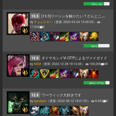
79
% (
8
)
12.5
[13.5]リーシンを触りたい？どんとこい！
by
チョムスキー
（更新:
2023-04-24 13:45:30
）
17,602
2
56
% (
2
)
12.5
ダイヤモンドVi OTPによるヴァイガイド
by
NEM
（更新:
2022-12-28 19:13:46
）
106,006
49
85
% (
179
)
12.5
ワーウィック大好きです
by
syoutyan
（更新:
2022-08-12 18:01:55
）
8,943
0