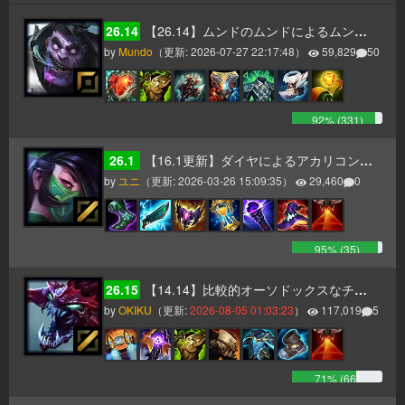
26.14
【26.14】ムンドのムンドによるムンドのためのムンドガイド
by
Mundo
（更新:
2026-07-27 22:17:48
）
59,829
50
92
% (
331
)
26.1
【16.1更新】ダイヤによるアカリコンボ・ビルド・立ち回り解説
by
ユニ
（更新:
2026-03-26 15:09:35
）
29,460
0
95
% (
35
)
26.15
【14.14】比較的オーソドックスなチョガスガイド（タンク、AP二本立て）
by
OKIKU
（更新:
2026-08-05 01:03:23
）
117,019
5
71
% (
66
)