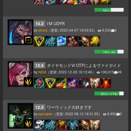
56
% (
2
)
10.2
I'M UDYR
by
silvos
（更新:
2020-04-07 19:03:53
）
9,053
5
79
% (
8
)
12.5
ダイヤモンドVi OTPによるヴァイガイド
by
NEM
（更新:
2022-12-28 19:13:46
）
106,015
49
85
% (
179
)
12.5
ワーウィック大好きです
by
syoutyan
（更新:
2022-08-12 18:01:55
）
8,950
0