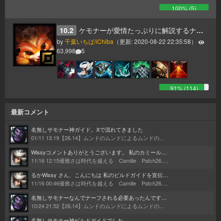
100
% (
5
)
10.2
ケモナーが愛情たっぷりに解説するナーの入門ガイド
by
千葉いちば/iChiba
（更新:
2020-08-22 22:35:58
）
63,998
5
91
% (
114
)
最新コメント
名無しサモナー
神ガイド。Xで流れてきました
01/11 13:19
【26.14】ムンドのムンドによるムンドのためのムンドガイド
Wissy
コメントありがとうございます。 私のカミールは、るか氏の記事とLiubai氏のプレイで構成されています。 何十回読んだかわからないくらいの大ファンです。記事のコンボ見て1時間くらいプラクティスに籠ったのもなつかしいです。 Discordの件送らせていただきます！！
11/16 12:15
優雅さは時代を越える Camille Patch26.1～
るか
Wissy さん、こんにちは 私のビルドガイドを宣伝してくれてありがとうございました！ 私もまたガイドを更新しようかなと思わせる様なとても良いビルドガイドでした。 これからも頑張ってください！
11/16 00:46
優雅さは時代を越える Camille Patch26.1～
名無しサモナー
なんでナーフされる必要あったんですかね…。 そんな勝率高いわけでもないのに…。
10/24 21:52
【26.14】ムンドのムンドによるムンドのためのムンドガイド
名無しサモナー
神ビルドガイドでした。