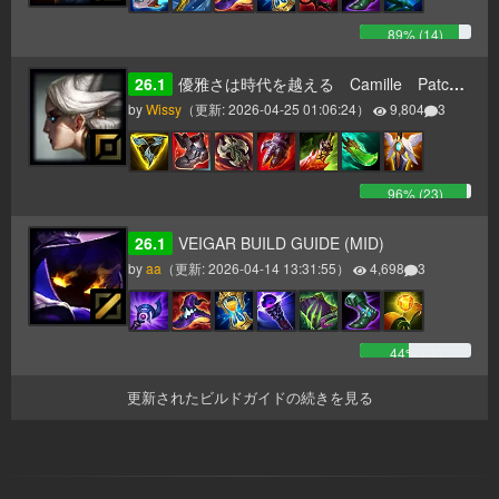
89
% (
14
)
26.1
優雅さは時代を越える Camille Patch26.1～
by
Wissy
（更新:
2026-04-25 01:06:24
）
9,804
3
96
% (
23
)
26.1
VEIGAR BUILD GUIDE (MID)
by
aa
（更新:
2026-04-14 13:31:55
）
4,698
3
44
% (
-1
)
更新されたビルドガイドの続きを見る