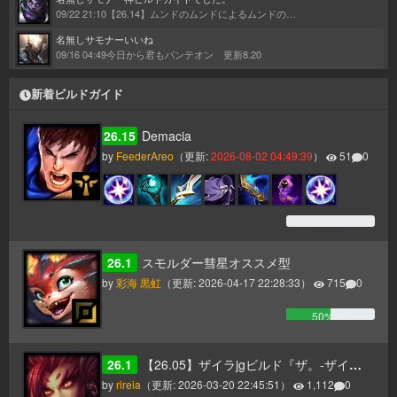
09/22 21:10
【26.14】ムンドのムンドによるムンドのためのムンドガイド
名無しサモナー
いいね
09/16 04:49
今日から君もパンテオン 更新8.20
新着ビルドガイド
26.15
Demacia
by
FeederAreo
（更新:
2026-08-02 04:49:39
）
51
0
0
% (
0
)
26.1
スモルダー彗星オススメ型
by
彩海 黒虹
（更新:
2026-04-17 22:28:33
）
715
0
50
% (
0
)
26.1
【26.05】ザイラjgビルド『ザ。-ザイラのホライゾンフォーカスについて-』
by
rireia
（更新:
2026-03-20 22:45:51
）
1,112
0