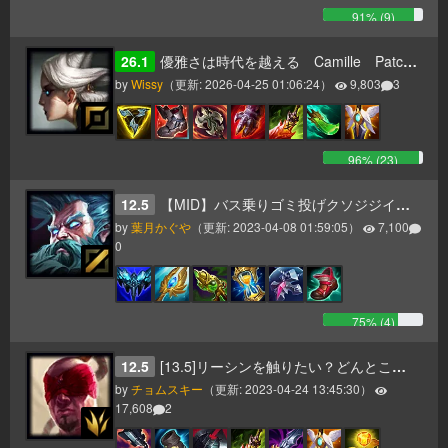
91
% (
9
)
26.1
優雅さは時代を越える Camille Patch26.1～
by
Wissy
（更新:
2026-04-25 01:06:24
）
9,803
3
96
% (
23
)
12.5
【MID】バス乗りゴミ投げクソジジイ【AP】
by
葉月かぐや
（更新:
2023-04-08 01:59:05
）
7,100
0
75
% (
4
)
12.5
[13.5]リーシンを触りたい？どんとこい！
by
チョムスキー
（更新:
2023-04-24 13:45:30
）
17,608
2