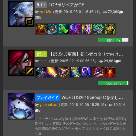
9.11
TOPボリベアがOP
by
re-l Mk
（更新:
2019-06-01 16:46:41
）
72,360
295
80
% (
6
)
25.1
【25.S1.3更新】初心者カタリナ向け最新ビルドガイド！
by
ユニ
（更新:
2025-02-19 00:56:26
）
29,861
0
96
% (
53
)
WORLDS2018Group Cを楽しむためのデータまとめ視聴ガイド
プレイガイド
by
yamaokax
（更新:
2018-10-06 15:25:19
）
19,314
3
リフトライバルズを除けば2016IWCI以来となるDFMの活躍を
期待しつつ 直接対決のデータの少ない中、少ないデータなが
ら国際戦の優劣などを引っ張って なんとなーく戦力比較した
り過...