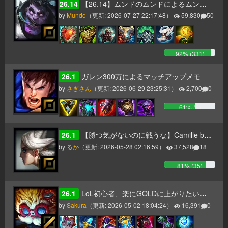
26.14
【26.14】ムンドのムンドによるムンドのためのムンドガイド
by
Mundo
（更新:
2026-07-27 22:17:48
）
59,830
50
92
% (
331
)
26.1
ガレン300万によるマッチアップメモ
by
さぎさん
（更新:
2026-06-29 23:25:31
）
2,700
0
61
% (
6
)
26.1
【勝つ気がないのに戦うな】Camille build
by
るか
（更新:
2026-05-28 02:16:59
）
37,528
18
81
% (
35
)
26.1
LoL初心者、楽にGOLDに上がりたい方へ送るレーン戦を勝ち抜くハイマーMIDガイド【パッチ17】
by
Sakura
（更新:
2026-05-02 18:04:24
）
16,391
0