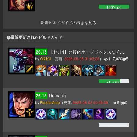
100
% (
2
)
新着ビルドガイドの続きを見る
最近更新されたビルドガイド
26.15
【14.14】比較的オーソドックスなチョガスガイド（タンク、AP二本立て）
by
OKIKU
（更新:
2026-08-05 01:03:23
）
117,020
5
71
% (
66
)
26.15
Demacia
by
FeederAreo
（更新:
2026-08-02 04:49:39
）
51
0
0
% (
0
)