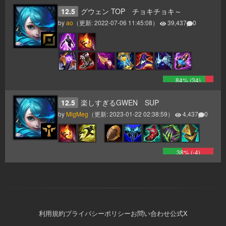
12.5
グウェン TOP チョキチョキ～
by
ao
（更新:
2022-07-06 11:45:08
）
39,437
0
84
% (
34
)
12.5
楽しすぎるGWEN SUP
by
MigMeg
（更新:
2023-01-22 02:38:59
）
4,437
0
38
% (
-4
)
利用規約
プライバシーポリシー
お問い合わせ
公式X