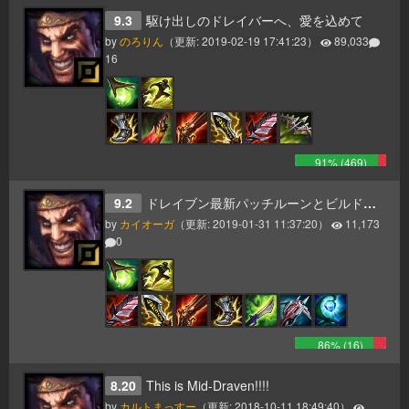
9.3
駆け出しのドレイバーへ、愛を込めて
by
のろりん
（更新:
2019-02-19 17:41:23
）
89,033
16
91
% (
469
)
9.2
ドレイブン最新パッチルーンとビルドパス
by
カイオーガ
（更新:
2019-01-31 11:37:20
）
11,173
0
86
% (
16
)
8.20
This is Mid-Draven!!!!
by
カルトまっすー
（更新:
2018-10-11 18:49:40
）