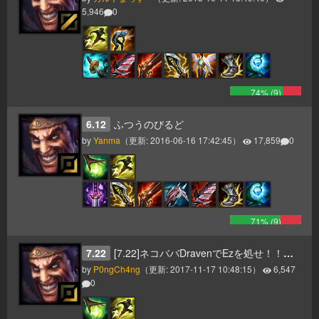
5,946
0
74
% (
9
)
6.12
ふつうのびるど
by
Yanma
（更新:
2016-06-16 17:42:45
）
17,859
0
71
% (
9
)
7.22
[7.22]ネコババDravenでEzを処せ！！！！
by
P0ngCh4ng
（更新:
2017-11-17 10:48:15
）
6,547
0