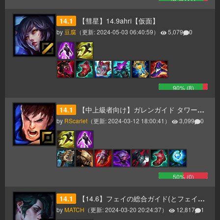
14.1
【彗星】14.9ahri【仮面】
by
豆腐
（更新:
2024-05-03 06:40:59
）
5,079
0
90
% (
8
)
14.1
【中上級者向け】ガレンガイド タワーバキバキガレン刃牙(握撃)編
by
RScarlet
（更新:
2024-03-12 18:00:41
）
3,099
0
50
% (
0
)
14.1
【14.6】フェイの総合ガイド(とフェイについての調査結果)
by
MATCH
（更新:
2024-03-20 20:24:37
）
12,817
1