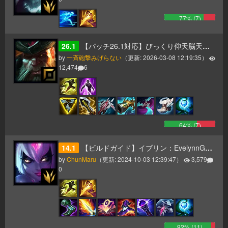
77
% (
7
)
26.1
【パッチ26.1対応】びっくり仰天脳天大爆発ガングプランク
by
一斉砲撃みげらない
（更新:
2026-03-08 12:19:35
）
12,474
6
64
% (
7
)
14.1
【ビルドガイド】イブリン：EvelynnGuide
by
ChunMaru
（更新:
2024-10-03 12:39:47
）
3,579
0
92
% (
11
)