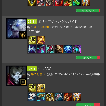
96
% (
23
)
25.11
ボリベアジャングルガイド
by
noaim_amino
（更新:
2025-08-27 06:12:49
）
10,701
0
86
% (
5
)
25.1
ジンADC
by
果てし無い
（更新:
2025-04-09 01:17:12
）
6,286
0
75
% (
2
)