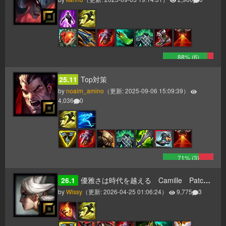
88
% (
6
)
25.11
Top対策
by
noaim_amino
（更新:
2025-09-06 15:09:39
）
4,036
0
71
% (
3
)
26.1
優雅さは時代を越える Camille Patch26.1～
by
Wissy
（更新:
2026-04-25 01:06:24
）
9,775
3