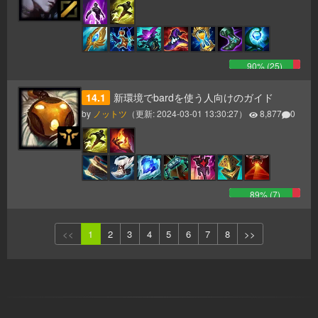
90
% (
25
)
14.1
新環境でbardを使う人向けのガイド
by
ノットツ
（更新:
2024-03-01 13:30:27
）
8,877
0
89
% (
7
)
<<
1
2
3
4
5
6
7
8
>>