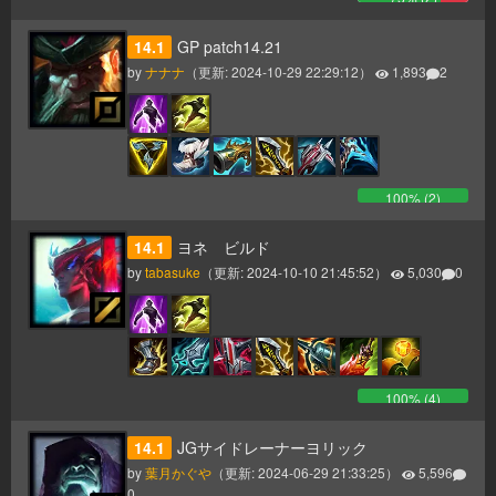
14.1
GP patch14.21
by
ナナナ
（更新:
2024-10-29 22:29:12
）
1,893
2
100
% (
2
)
14.1
ヨネ ビルド
by
tabasuke
（更新:
2024-10-10 21:45:52
）
5,030
0
100
% (
4
)
14.1
JGサイドレーナーヨリック
by
葉月かぐや
（更新:
2024-06-29 21:33:25
）
5,596
0