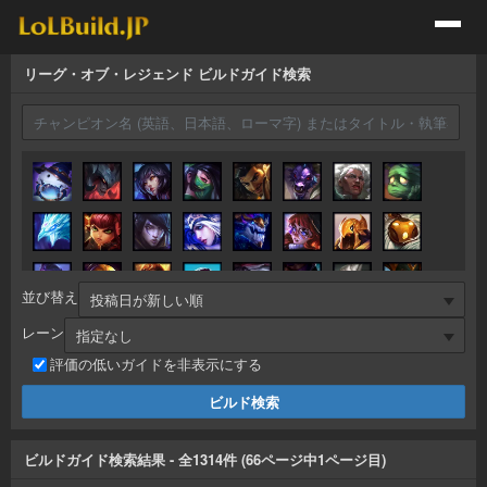
リーグ・オブ・レジェンド ビルドガイド検索
並び替え
レーン
評価の低いガイドを非表示にする
ビルドガイド検索結果
- 全
1314
件 (
66
ページ中
1
ページ目)