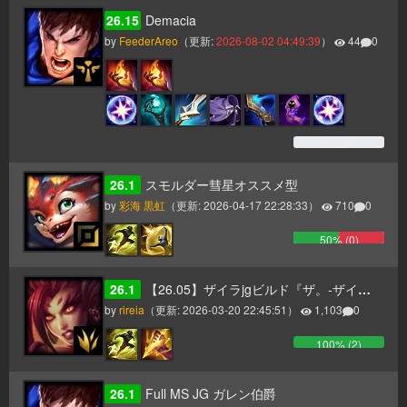
26.15
Demacia
by
FeederAreo
（更新:
2026-08-02 04:49:39
）
44
0
0
% (
0
)
26.1
スモルダー彗星オススメ型
by
彩海 黒虹
（更新:
2026-04-17 22:28:33
）
710
0
50
% (
0
)
26.1
【26.05】ザイラjgビルド『ザ。-ザイラのホライゾンフォーカスについて-』
by
rireia
（更新:
2026-03-20 22:45:51
）
1,103
0
100
% (
2
)
26.1
Full MS JG ガレン伯爵