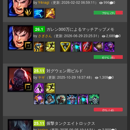
by
Y4nagi
（更新:
2026-02-02 06:59:11
）
996
0
75
% (
2
)
26.1
ガレン300万によるマッチアップメモ
by
さぎさん
（更新:
2026-06-29 23:25:31
）
2,689
0
61
% (
6
)
25.11
対グウェン用ビルド
by
ヤギ
（更新:
2025-10-29 16:37:48
）
1,309
0
0
% (
-4
)
25.11
握撃タンクエイトロックス
by
karino
（更新:
2025-09-05 19:14:31
）
2,900
0