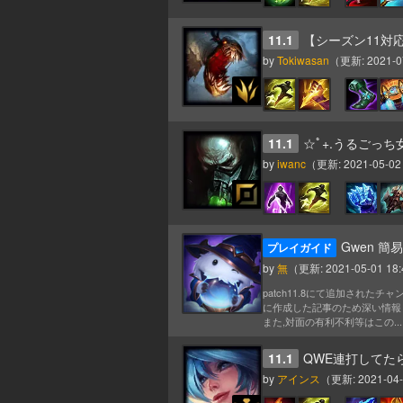
11.1
【シーズン11対
by
Tokiwasan
（更新:
2021-0
11.1
☆ﾟ+.うるごっち女
by
iwanc
（更新:
2021-05-02
Gwen 簡易
プレイガイド
by
無
（更新:
2021-05-01 18:
patch11.8にて追加されたチ
に作成した記事のため深い情報
また,対面の有利不利等はこの...
11.1
QWE連打してた
by
アインス
（更新:
2021-04-