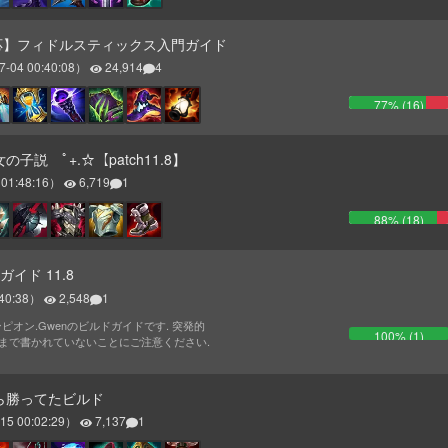
応】フィドルスティックス入門ガイド
7-04 00:40:08
）
24,914
4
77
% (
16
)
の子説 ﾟ+.☆【patch11.8】
 01:48:16
）
6,719
1
88
% (
18
)
ガイド 11.8
40:38
）
2,548
1
ャンピオン.Gwenのビルドガイドです. 突発的
100
% (
1
)
まで書かれていないことにご注意ください.
ら勝ってたビルド
15 00:02:29
）
7,137
1