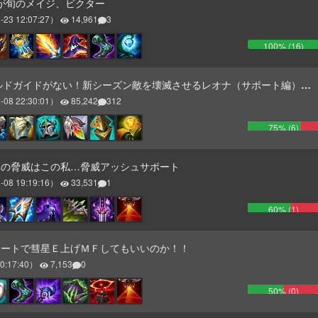
5】今が旬のメイジ、ビクター
-23 12:07:27
）
14,961
3
100
% (
16
)
ドガイドがない！新シーズン敵を壊滅させるレオナ（サポート編）鋭意製作中
-08 22:30:01
）
85,242
312
75
% (
6
)
真の脅威はこの私…脅威アッシュサポート
-08 19:19:16
）
33,531
1
60
% (
1
)
ポートで彗星Ｅ上げＭＦしてもいいのか！！
0:17:40
）
7,153
0
50
% (
0
)