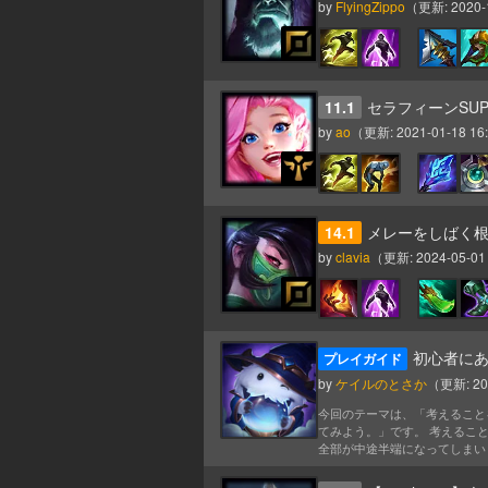
by
FlyingZippo
（更新:
2020-
11.1
セラフィーンSUP
by
ao
（更新:
2021-01-18 16
14.1
メレーをしばく根暗
by
clavia
（更新:
2024-05-01
初心者に
プレイガイド
by
ケイルのとさか
（更新:
20
今回のテーマは、「考えること
てみよう。」です。 考えるこ
全部が中途半端になってしまいま