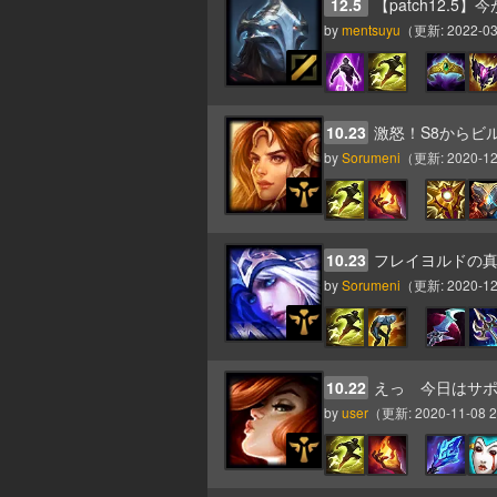
12.5
【patch12.
by
mentsuyu
（更新:
2022-03
10.23
激怒！S8からビル
by
Sorumeni
（更新:
2020-12
10.23
フレイヨルドの
by
Sorumeni
（更新:
2020-12
10.22
えっ 今日はサ
by
user
（更新:
2020-11-08 2