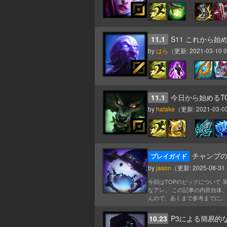
11.1
S11 これから始
by
はら
（更新:
2021-03-10 0
11.1
今日から始めるT
by
hatake
（更新:
2021-03-03
チャンプの
プレイガイド
by
jason
（更新:
2025-08-31 
今回はTOPのピックについて
なアレ。 この記事の内容自体
んので、あくまで参考までに。 多
10.23
P3による簡易的