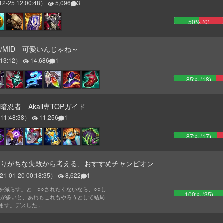
12-25 12:00:48
）
5,096
3
50
% (
0
)
/MID 可愛いんじゃね～
:13:12
）
14,686
1
85
% (
18
)
忍者 Akali専TOPガイド
 11:48:38
）
11,256
1
87
% (
17
)
ありがちな失敗から考える、おすすめチャンピオン
21-01-20 00:18:35
）
8,622
1
を減らす」と「○○されたくないなら、○○し
100
% (
35
)
とが多いと、あれもこれもやろうとして結局
す。デスした...