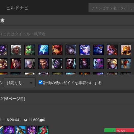
ビルドナビ
検索
ン
評価の低いガイドを非表示にする
ジ中
5
ページ目)
11 16:20:44
）
11,609
0
38
% (
-3
)