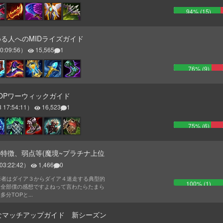
94
% (
15
)
める人へのMIDライズガイド
0:09:56
）
15,565
1
76
% (
9
)
OPワーウィックガイド
 17:54:11
）
16,523
1
75
% (
6
)
特徴、弱点等(魔境~プラチナ上位
03:22:42
）
1,466
0
 筆者はダイア３からダイア４迷走する典型的
100
% (
1
)
、全部僕の感想ですよねって言わたらたまら
分TOPと...
なマッチアップガイド 新シーズン