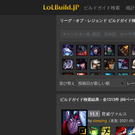
ビルドガイド検索
統計
リーグ・オブ・レジェンド ビルドガイド
並び替え
レー
ビルドガイド検索結果
- 全
1313
件 (
66
ペー
11.1
脅威ヴァルス
by
sleeping
（更新:
2021-05-