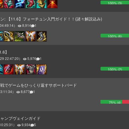
100
% (
3
)
: 【11.6】フォーチュン入門ガイド！！(諸々解説込み)
04:49:14
）
8,914
1
100
% (
6
)
11.6】
29 22:47:20
）
5,976
1
100
% (
2
)
団戦でゲームをひっくり返すサポートバード
3:11:34
）
8,677
1
75
% (
4
)
チャンプヴェインガイド
10:25:31
）
9,934
5