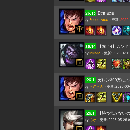
26.15
Demacia
by
FeederAreo
（更新:
2026-
26.14
【26.14】ム
by
Mundo
（更新:
2026-07-2
26.1
ガレン300万に
by
さぎさん
（更新:
2026-06-
26.1
【勝つ気がないのに戦
by
るか
（更新:
2026-05-28 0