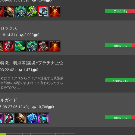
71
% (
3
)
トロックス
 19:14:31
）
2,903
0
88
% (
6
)
特徴、弱点等(魔境~プラチナ上位
03:22:42
）
1,471
0
 筆者はダイア３からダイア４迷走する典型的
100
% (
1
)
、全部僕の感想ですよねって言わたらたまら
分TOPと...
グルガイド
5-08-27 06:12:49
）
10,706
0
86
% (
5
)