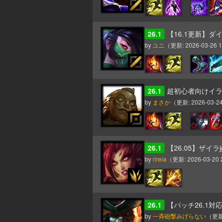
26.1
【16.1更新】
by
ユニ
（更新:
2026-03-26 1
26.1
超初心者向けイラオ
by
まさか
（更新:
2026-03-24
26.1
【26.05】ザイ
by
rireia
（更新:
2026-03-20 
26.1
【パッチ26.1
by
一斉砲撃みげらない
（更新