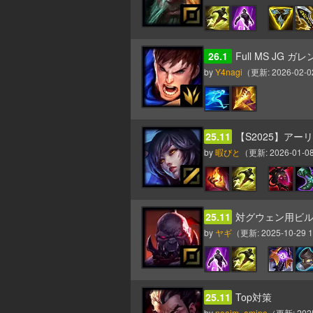
26.1
Full MS JG ガ
by
Y4nagi
（更新:
2026-02-0
25.11
【S2025】ア
by
暇びと
（更新:
2026-01-08
25.11
対グウェン用ビ
by
ヤギ
（更新:
2025-10-29 1
25.11
Top対策
by
noaim_amino
（更新:
202