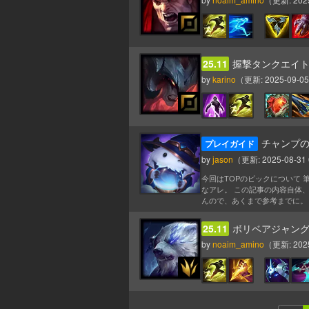
25.11
握撃タンクエイ
by
karino
（更新:
2025-09-05
チャンプの
プレイガイド
by
jason
（更新:
2025-08-31 
今回はTOPのピックについて
なアレ。 この記事の内容自体
んので、あくまで参考までに。 多
25.11
ボリベアジャン
by
noaim_amino
（更新:
202