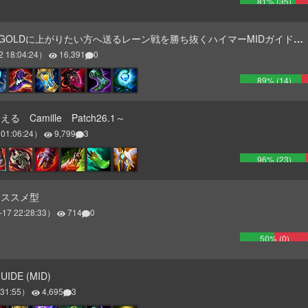
81
% (
35
)
OLDに上がりたい方へ送るレーン戦を勝ち抜くハイマーMIDガイド【パッチ17】
2 18:04:24
）
16,391
0
89
% (
14
)
 Camille Patch26.1～
 01:06:24
）
9,799
3
96
% (
23
)
オススメ型
-17 22:28:33
）
714
0
50
% (
0
)
UIDE (MID)
:31:55
）
4,695
3