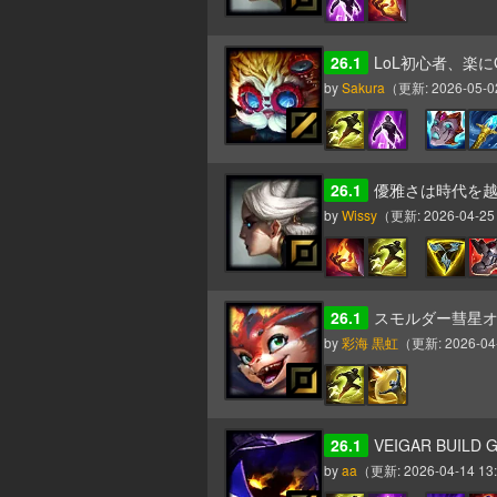
26.1
LoL初心者、楽にG
by
Sakura
（更新:
2026-05-0
26.1
優雅さは時代を越える
by
Wissy
（更新:
2026-04-25
26.1
スモルダー彗星
by
彩海 黒虹
（更新:
2026-04
26.1
VEIGAR BUILD G
by
aa
（更新:
2026-04-14 13