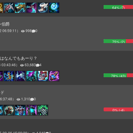
64
% (
7
)
レン伯爵
2 06:59:11
）
998
0
75
% (
2
)
ーリはなんでもあーり？
 03:43:46
）
63,683
4
78
% (
43
)
ルド
6:37:48
）
1,310
0
0
% (
-4
)
5-09-06 15:09:39
）
4,040
0