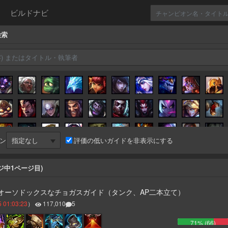
ビルドナビ
検索
ン
評価の低いガイドを非表示にする
ジ中
1
ページ目)
較的オーソドックスなチョガスガイド（タンク、AP二本立て）
 01:03:23
）
117,010
5
71
% (
66
)