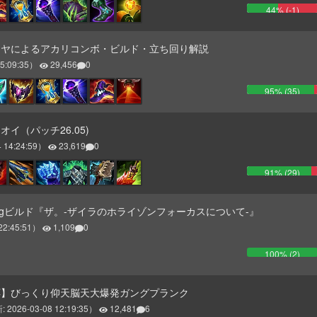
44
% (
-1
)
ダイヤによるアカリコンボ・ビルド・立ち回り解説
5:09:35
）
29,456
0
95
% (
35
)
イ（パッチ26.05)
 14:24:59
）
23,619
0
91
% (
29
)
ラjgビルド『ザ。-ザイラのホライゾンフォーカスについて-』
22:45:51
）
1,109
0
100
% (
2
)
対応】びっくり仰天脳天大爆発ガングプランク
:
2026-03-08 12:19:35
）
12,481
6