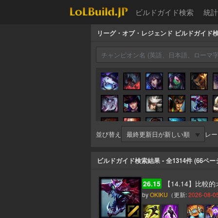
ビルドガイド検索
統計
リーグ・オブ・レジェンド ビルドガイド
並び替え
レー
ビルドガイド検索結果
- 全
1314
件 (
66
ペー
26.15
【14.14】比
by
OKIKU
（更新:
2026-08-05