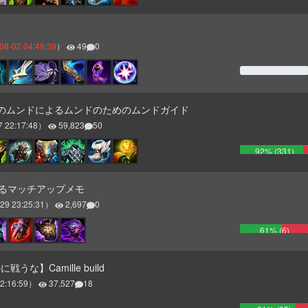
08-02 04:49:39
）
49
0
0
% (
0
)
ンドのムンドによるムンドのためのムンドガイド
7 22:17:48
）
59,823
50
92
% (
331
)
よるマッチアップメモ
29 23:25:31
）
2,697
0
61
% (
6
)
うな】Camille build
2:16:59
）
37,527
18