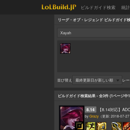
ビルドガイド検索
統計
リーグ・オブ・レジェンド ビルドガイド
並び替え
レー
ビルドガイド検索結果
- 全
3
件 (
1
ページ中
1
8.14
【8.14対応】A
by
Grazy
（更新:
2018-07-27