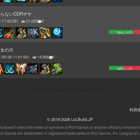
らないCDRザヤ
 17:42:29
）
21,229
0
76
% (
17
)
 女の方
-05-06 11:01:00
）
14,986
1
46
% (
-3
)
利用
© 2016-2026 LoLBuild.JP
 doesn't reflect the views or opinions of Riot Games or anyone officially involve
t Games are trademarks or registered trademarks of Riot Games, Inc. League of 