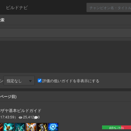
ビルドナビ
検索
ン
評価の低いガイドを非表示にする
ページ目)
DCザヤ基本ビルドガイド
 17:43:59
）
25,412
0
65
% (
10
)