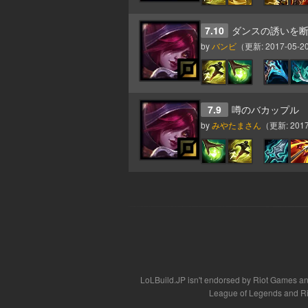
7.10
ダンスの誘いを断
by
バンビ
（更新:
2017-05-20
7.9
噂のバカップル
by
みやたまさん
（更新:
2017
LoLBuild.JP isn't endorsed by Riot Games and
League of Legends and Rio