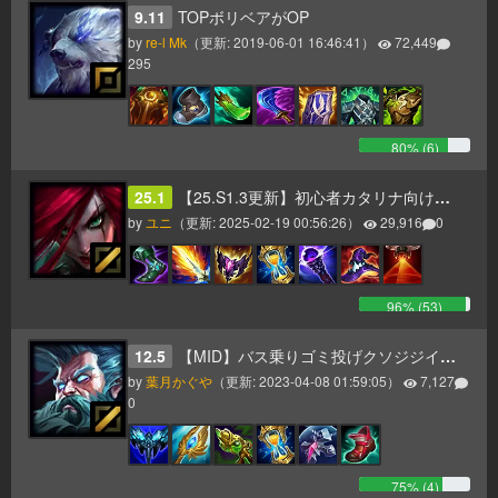
9.11
TOPボリベアがOP
by
re-l Mk
（更新:
2019-06-01 16:46:41
）
72,449
295
80
% (
6
)
25.1
【25.S1.3更新】初心者カタリナ向け最新ビルドガイド！
by
ユニ
（更新:
2025-02-19 00:56:26
）
29,916
0
96
% (
53
)
12.5
【MID】バス乗りゴミ投げクソジジイ【AP】
by
葉月かぐや
（更新:
2023-04-08 01:59:05
）
7,127
0
75
% (
4
)