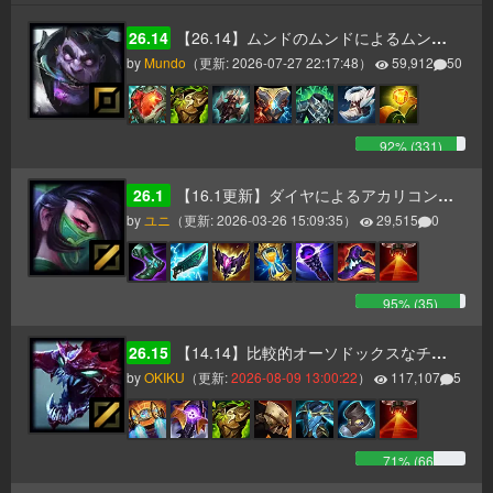
26.14
【26.14】ムンドのムンドによるムンドのためのムンドガイド
by
Mundo
（更新:
2026-07-27 22:17:48
）
59,912
50
92
% (
331
)
26.1
【16.1更新】ダイヤによるアカリコンボ・ビルド・立ち回り解説
by
ユニ
（更新:
2026-03-26 15:09:35
）
29,515
0
95
% (
35
)
26.15
【14.14】比較的オーソドックスなチョガスガイド（タンク、AP二本立て）
by
OKIKU
（更新:
2026-08-09 13:00:22
）
117,107
5
71
% (
66
)