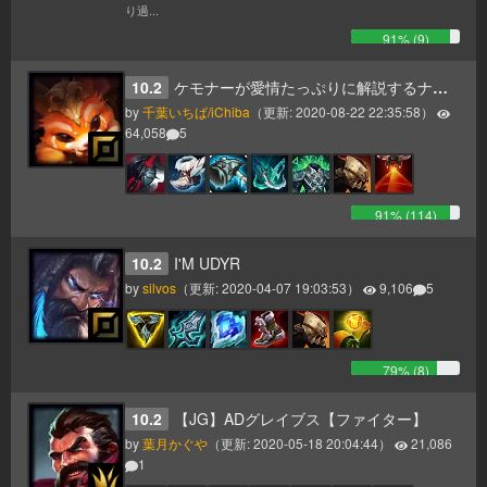
り過...
91
% (
9
)
10.2
ケモナーが愛情たっぷりに解説するナーの入門ガイド
by
千葉いちば/iChiba
（更新:
2020-08-22 22:35:58
）
64,058
5
91
% (
114
)
10.2
I'M UDYR
by
silvos
（更新:
2020-04-07 19:03:53
）
9,106
5
79
% (
8
)
10.2
【JG】ADグレイブス【ファイター】
by
葉月かぐや
（更新:
2020-05-18 20:04:44
）
21,086
1