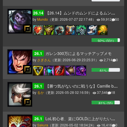
0
% (
0
)
26.14
【26.14】ムンドのムンドによるムンドのためのムンドガイド
by
Mundo
（更新:
2026-07-27 22:17:48
）
59,912
50
92
% (
331
)
26.1
ガレン300万によるマッチアップメモ
by
さぎさん
（更新:
2026-06-29 23:25:31
）
2,714
0
61
% (
6
)
26.1
【勝つ気がないのに戦うな】Camille build
by
るか
（更新:
2026-05-28 02:16:59
）
37,546
18
81
% (
35
)
26.1
LoL初心者、楽にGOLDに上がりたい方へ送るレーン戦を勝ち抜くハイマーMIDガイド【パッチ17】
by
Sakura
（更新:
2026-05-02 18:04:24
）
16,416
0