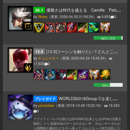
26.1
優雅さは時代を越える Camille Patch26.1～
by
Wissy
（更新:
2026-04-25 01:06:24
）
9,855
3
96
% (
23
)
12.5
[13.5]リーシンを触りたい？どんとこい！
by
チョムスキー
（更新:
2023-04-24 13:45:30
）
17,633
2
56
% (
2
)
WORLDS2018Group Cを楽しむためのデータまとめ視聴ガイド
プレイガイド
by
yamaokax
（更新:
2018-10-06 15:25:19
）
19,353
3
リフトライバルズを除けば2016IWCI以来となるDFMの活躍を
期待しつつ 直接対決のデータの少ない中、少ないデータなが
ら国際戦の優劣などを引っ張って なんとなーく戦力比較した