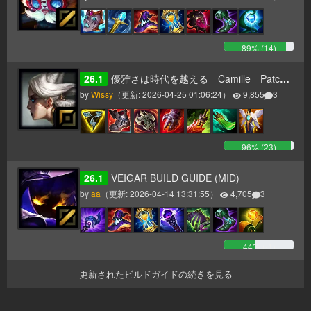
89
% (
14
)
26.1
優雅さは時代を越える Camille Patch26.1～
by
Wissy
（更新:
2026-04-25 01:06:24
）
9,855
3
96
% (
23
)
26.1
VEIGAR BUILD GUIDE (MID)
by
aa
（更新:
2026-04-14 13:31:55
）
4,705
3
44
% (
-1
)
更新されたビルドガイドの続きを見る