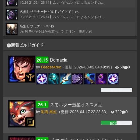
10/24 21:52
【26.14】ムンドのムンドによるムンドのためのムンドガイド
名無しサモナー
神ビルドガイドでした。
09/22 21:10
【26.14】ムンドのムンドによるムンドのためのムンドガイド
名無しサモナー
いいね
09/16 04:49
今日から君もパンテオン 更新8.20
新着ビルドガイド
26.15
Demacia
by
FeederAreo
（更新:
2026-08-02 04:49:39
）
59
0
0
% (
0
)
26.1
スモルダー彗星オススメ型
by
彩海 黒虹
（更新:
2026-04-17 22:28:33
）
722
0
50
% (
0
)