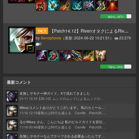
85
% (
37
)
14.1
【Patch14.12】RivenオタクによるRivenガイド
by
Xenophovia
（更新:
2024-06-22 10:21:51
）
23,579
0
78
% (
23
)
最新コメント
名無しサモナー
神ガイド。Xで流れてきました
01/11 13:19
【26.14】ムンドのムンドによるムンドのためのムンドガイド
Wissy
コメントありがとうございます。 私のカミールは、るか氏の記事とLiubai氏のプレイで構成されています。 何十回読んだかわからないくらいの大ファンです。記事のコンボ見て1時間くらいプラクティスに籠ったのもなつかしいです。 Discordの件送らせていただきます！！
11/16 12:15
優雅さは時代を越える Camille Patch26.1～
るか
Wissy さん、こんにちは 私のビルドガイドを宣伝してくれてありがとうございました！ 私もまたガイドを更新しようかなと思わせる様なとても良いビルドガイドでした。 これからも頑張ってください！
11/16 00:46
優雅さは時代を越える Camille Patch26.1～
名無しサモナー
なんでナーフされる必要あったんですかね…。 そんな勝率高いわけでもないのに…。