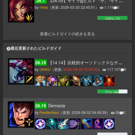
26.1
【26.05】ザイラjgビルド『ザ。-ザイラのホライゾンフォーカスについて-』
by
rireia
（更新:
2026-03-20 22:45:51
）
1,119
0
100
% (
2
)
新着ビルドガイドの続きを見る
最近更新されたビルドガイド
26.15
【14.14】比較的オーソドックスなチョガスガイド（タンク、AP二本立て）
by
OKIKU
（更新:
2026-08-09 13:00:22
）
117,107
5
71
% (
66
)
26.15
Demacia
by
FeederAreo
（更新:
2026-08-02 04:49:39
）
59
0