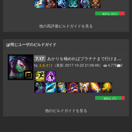
82
% (
31
)
他の高評価ビルドガイドを見る
同じユーザのビルドガイド
7.17
あかりを極めればプラチナまで行けます！！！
by
まあすけ
（更新:
2017-10-22 21:06:49
）
4,775
2
89
% (
7
)
他のビルドガイドを見る