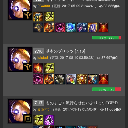
by
FC4000
（更新:
2017-05-09 21:44:41
）
23,886
4
92
% (
73
)
7.16
基本のブリッツ [7.16]
by
lulubot
（更新:
2017-08-10 03:50:38
）
37,697
2
80
% (
34
)
7.17
ものすごく流行らせたいぶりっつTOP:D
by
まあすけ
（更新:
2017-09-19 05:50:49
）
11,608
6