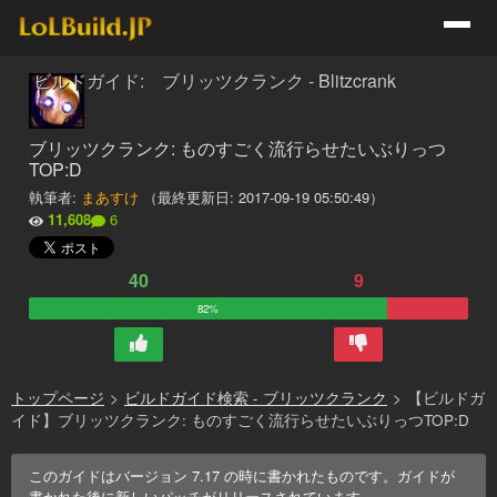
ビルドガイド: ブリッツクランク - Blitzcrank
ブリッツクランク: ものすごく流行らせたいぶりっつ
TOP:D
執筆者:
まあすけ
（最終更新日:
2017-09-19 05:50:49
）
11,608
6
40
9
82%
トップページ
>
ビルドガイド検索 - ブリッツクランク
>
【ビルドガ
イド】ブリッツクランク: ものすごく流行らせたいぶりっつTOP:D
このガイドはバージョン
7.17
の時に書かれたものです。ガイドが
書かれた後に新しいパッチがリリースされています。