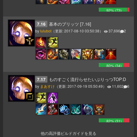
92
% (
73
)
7.16
基本のブリッツ [7.16]
by
lulubot
（更新:
2017-08-10 03:50:38
）
37,696
2
80
% (
34
)
7.17
ものすごく流行らせたいぶりっつTOP:D
by
まあすけ
（更新:
2017-09-19 05:50:49
）
11,602
6
82
% (
31
)
他の高評価ビルドガイドを見る