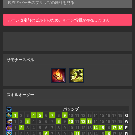
現在のパッチの
ブリッツ
の統計を見る
ルーン改定前のビルドのため、ルーン情報が存在しません
サモナースペル
スキルオーダー
パッシブ
1
2
3
4
5
6
7
8
9
10
11
12
13
14
15
16
17
18
Q
1
2
3
4
5
6
7
8
9
10
11
12
13
14
15
16
17
18
W
1
2
3
4
5
6
7
8
9
10
11
12
13
14
15
16
17
18
E
1
2
3
4
5
6
7
8
9
10
11
12
13
14
15
16
17
18
R