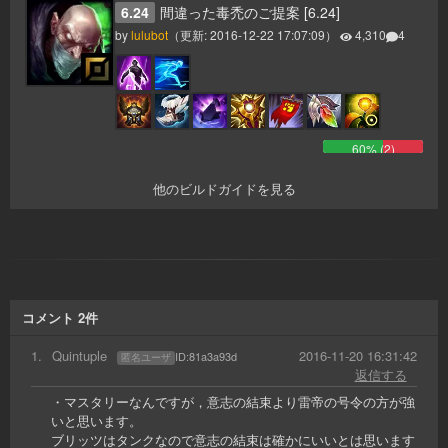
6.24
間違った毒禿のご提案 [6.24]
by
lulubot
（更新:
2016-12-22 17:07:09
）
4,310
4
60
% (
2
)
他のビルドガイドを見る
コメント
2
件
1
.
Quintuple
2016-11-20 16:31:42
ID:
81a3a93d
匿名ユーザ
返信する
・マスタリーなんですが，意志の結束より雷帝の号令の方が強
いと思います。
ブリッツはタンクなので意志の結束は確かにいいとは思います