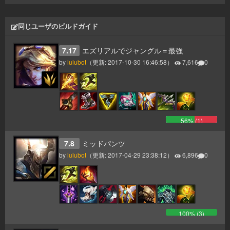
同じユーザのビルドガイド
7.17
エズリアルでジャングル＝最強
by
lulubot
（更新:
2017-10-30 16:46:58
）
7,616
0
56
% (
1
)
7.8
ミッドパンツ
by
lulubot
（更新:
2017-04-29 23:38:12
）
6,896
0
100
% (
3
)