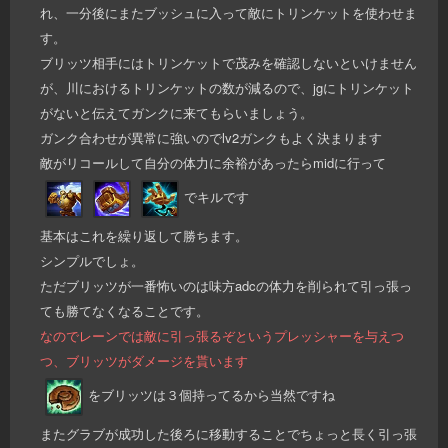
れ、一分後にまたブッシュに入って敵にトリンケットを使わせま
す。
ブリッツ相手にはトリンケットで茂みを確認しないといけません
が、川におけるトリンケットの数が減るので、jgにトリンケット
がないと伝えてガンクに来てもらいましょう。
ガンク合わせが異常に強いのでlv2ガンクもよく決まります
敵がリコールして自分の体力に余裕があったらmidに行って
でキルです
基本はこれを繰り返して勝ちます。
シンプルでしょ。
ただブリッツが一番怖いのは味方adcの体力を削られて引っ張っ
ても勝てなくなることです。
なのでレーンでは敵に引っ張るぞというプレッシャーを与えつ
つ、ブリッツがダメージを貰います
をブリッツは３個持ってるから当然ですね
またグラブが成功した後ろに移動することでちょっと長く引っ張