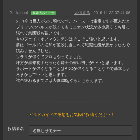
2
.
lulubot
返信する
2016-11-22 07:41:06
登録済みユーザ
>> 1今は巨人がぶっ壊れです。バーストは雷帝ですが巨人だと
ブリッツのヘルスが低くてもミニオン状況が多少悪くても引っ
張れて集団戦も強いです。
今のフェイスオブマウンテンはそこそこ強いと思います。
前はゴールドの増加が値段に含まれて戦闘性能が悪かったので
積みませんでした。
ソラリが強くてプロもやってました。
味方が黒斧初手だったら騎士の誓い初手がいいと思います。
サポートが強くなることはADCが強くなることなので基本ちょ
ろまかしでいいと思います。
試合終わるまでには大体300gぐらいもらえます。
ビルドガイドの感想をお気軽に投稿ください！
投稿者名