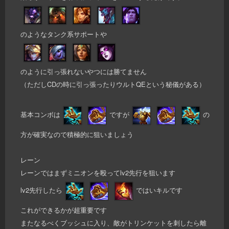
のようなタンク系サポートや
のように引っ張れないやつには勝てません
（ただしCDの時に引っ張ったりウルトQEという秘儀がある）
基本コンボは
ですが
の
方が確実なので積極的に狙いましょう
レーン
レーンではまずミニオンを殴ってlv2先行を狙います
lv2先行したら
ではいキルです
これができるかが超重要です
またなるべくブッシュに入り、敵がトリンケットを刺したら離