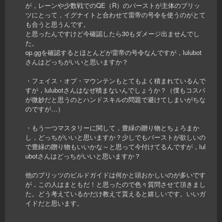
が，レーンや少数戦でのQE（R）のバーストが主体のブリッ
ツにとって，イグナイトと合わせて雷帝の号令を使うのがとて
も合うと思うんです。
と思ったんですけど今確認したら30もダメージ出ませんでし
た。
op.ggを確認するとほとんどが雷帝の号令なんですが，lulubot
さんはどっちがいいと思いますか？
・フェイス・オブ・マウンテンもとてもよく積まれているんで
すが，lulubotさんはなぜ積まないんでしょうか？（僕もコスパ
が微妙だと思うのとハンドスキルの問題で避けてしまいがちな
のですが…）
・もう一つマスタリーに関して，豊緑の贈り物とちょろまか
し，どっちがいいと思いますか？少しでもバーストが欲しいの
で豊緑の贈り物もいいかな～と思って今付けてるんですが，lul
ubotさんはどっちがいいと思いますか？
他のブリッツのビルドガイドは何かと頭おかしいのが多いです
が，この人はまともだ！と思ったので色々質問させて頂きまし
た。どう考えているかだけ教えて貰えると嬉しいです。いいガ
イドだと思います。