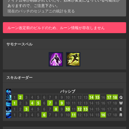
ありますので、ご注意下さい。
現在のパッチの
セジュアニ
の統計を見る
ルーン改定前のビルドのため、ルーン情報が存在しません
サモナースペル
スキルオーダー
パッシブ
1
2
3
4
5
6
7
8
9
10
11
12
13
14
15
16
17
18
Q
1
2
3
4
5
6
7
8
9
10
11
12
13
14
15
16
17
18
W
1
2
3
4
5
6
7
8
9
10
11
12
13
14
15
16
17
18
E
1
2
3
4
5
6
7
8
9
10
11
12
13
14
15
16
17
18
R