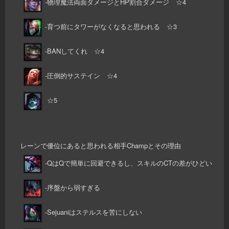
-物理魔法両面ダメージとHP割合ダメージ ☆4
-育つ前にタワーがなくなると思われる ☆3
-BANしてくれ ☆4
-圧倒的サステイン ☆4
☆5
レーンで優位にあると思われる相手Champとその理由
-QはQで簡単に回避できるし、スキルのCTの差がひどい
-序盤から弱すぎる
-Sejuaniはステルスを苦にしない