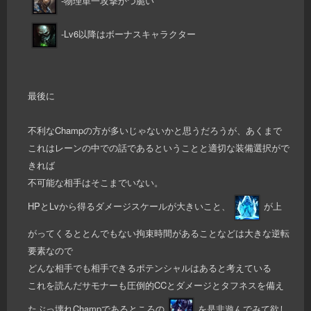
-物理単一攻撃かつ脆い
-Lv6以降はボーナスキャラクター
最後に
不利なChampの方が多いじゃないかと思うだろうが、あくまで
これはレーンの中での話であるということと適切な装備選択がで
きれば
不可能な相手はそこまでいない。
HPとLvから得るダメージスケールが大きいこと、
が上
がってくるととんでもない拘束時間があることなどは大きな逆転
要素なので
どんな相手でも相手できるポテンシャルはあると考えている
これを読んだサモナーも圧倒的CCとダメージとタフネスを備え
たぶっ壊れChampであるところの
を是非遊んでみて欲し