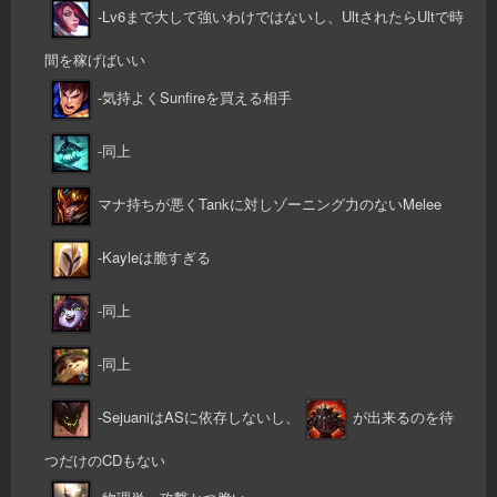
-Lv6まで大して強いわけではないし、UltされたらUltで時
間を稼げばいい
-気持よくSunfireを買える相手
-同上
マナ持ちが悪くTankに対しゾーニング力のないMelee
-Kayleは脆すぎる
-同上
-同上
-SejuaniはASに依存しないし、
が出来るのを待
つだけのCDもない