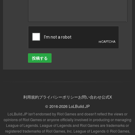
投稿する
利用規約
プライバシーポリシー
お問い合わせ
公式X
© 2016-2026 LoLBuild.JP
LoLBuild.JP isn't endorsed by Riot Games and doesn't reflect the views or
opinions of Riot Games or anyone officially involved in producing or managing
League of Legends. League of Legends and Riot Games are trademarks or
registered trademarks of Riot Games, Inc. League of Legends © Riot Games,