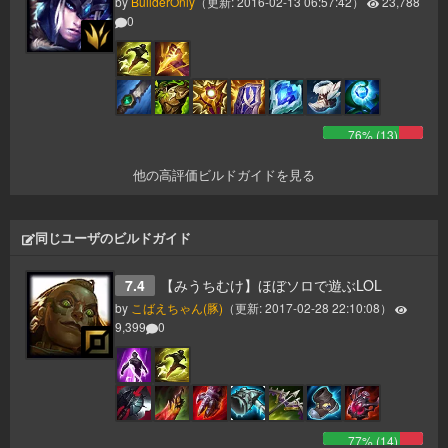
by
BuilderOnly
（更新:
2016-02-13 06:57:42
）
23,788
0
76
% (
13
)
他の高評価ビルドガイドを見る
同じユーザのビルドガイド
7.4
【みうちむけ】ほぼソロで遊ぶLOL
by
こばえちゃん(豚)
（更新:
2017-02-28 22:10:08
）
9,399
0
77
% (
14
)