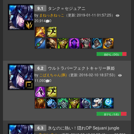
9.1
タンク＝セジュアニ
by
まねっきねっこ
（更新:
2019-01-11 01:57:25
）
20,914
0
86
% (
20
)
6.2
ウルトラパーフェクトキャリー豚姫
by
こばえちゃん(豚)
（更新:
2016-02-10 18:37:53
）
11,093
0
81
% (
16
)
6.3
氷なのに熱い！隠れOP Sejuani jungle