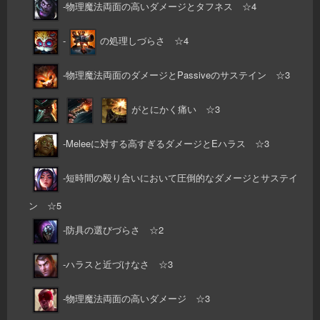
-物理魔法両面の高いダメージとタフネス ☆4
-
の処理しづらさ ☆4
-物理魔法両面のダメージとPassiveのサステイン ☆3
がとにかく痛い ☆3
-Meleeに対する高すぎるダメージとEハラス ☆3
-短時間の殴り合いにおいて圧倒的なダメージとサステイ
ン ☆5
-防具の選びづらさ ☆2
-ハラスと近づけなさ ☆3
-物理魔法両面の高いダメージ ☆3