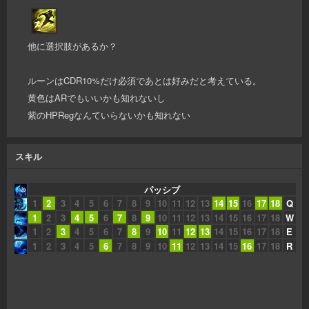
他に選択肢があるか？
ルーンはCDR10%だけ必須であとは好みだと考えている。
黄色はARでもいいかも知れないし
紫のHPRegなんていらないかも知れない
スキル
パッシブ
1
2
3
4
5
6
7
8
9
10
11
12
13
14
15
16
17
18
Q
1
2
3
4
5
6
7
8
9
10
11
12
13
14
15
16
17
18
W
1
2
3
4
5
6
7
8
9
10
11
12
13
14
15
16
17
18
E
1
2
3
4
5
6
7
8
9
10
11
12
13
14
15
16
17
18
R