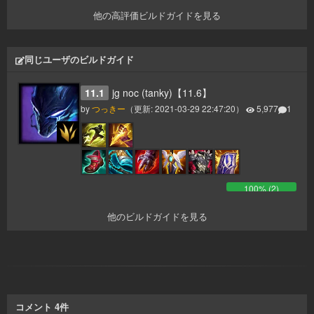
他の高評価ビルドガイドを見る
同じユーザのビルドガイド
11.1
jg noc (tanky)【11.6】
by
つっきー
（更新:
2021-03-29 22:47:20
）
5,977
1
100
% (
2
)
他のビルドガイドを見る
コメント
4
件