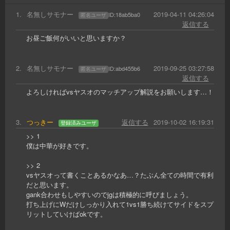
1
.
名無しサモナー
2019-04-11 04:26:04
ID:
18ab5ba0
匿名ユーザ
返信する
お昼ご飯何がいいと思いますか？
2
.
名無しサモナー
2019-09-25 03:27:58
ID:
abd455b6
匿名ユーザ
返信する
よろしければvsヤスオのマッチアップ解説をお願いします…！
3
.
つっきー
返信する
2019-10-02 16:19:31
登録済みユーザ
>> 1
僕は中華が好きです。
>> 2
vsヤスオって書くことあるかなあ…？たぶん全ての時間で有利
だと思います。
gank合わせもしやすいのでjgは積極的に呼びましょう。
打ち上げにWだけしっかり入れて1vs1勝ち続けてサイドをスプ
リットしていけばokです。