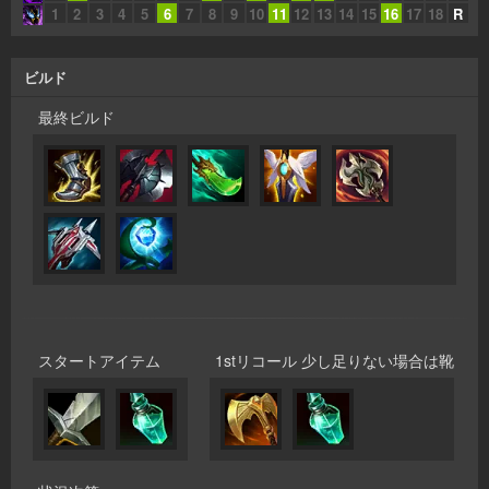
1
2
3
4
5
6
7
8
9
10
11
12
13
14
15
16
17
18
R
ビルド
最終ビルド
スタートアイテム
1stリコール 少し足りない場合は靴