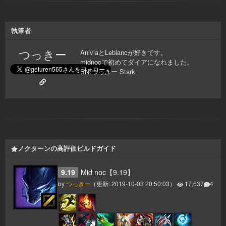
執筆者
つっきー
AniviaとLeblancが好きです。
midnocで初めてダイアになれました。
SN:つっきー Stark
ノクターンの高評価ビルドガイド
9.19
Mid noc【9.19】
by
つっきー
（更新:
2019-10-03 20:50:03
）
17,637
4