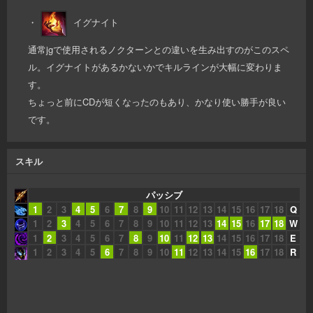
・
イグナイト
通常jgで使用されるノクターンとの違いを生み出すのがこのスペ
ル。イグナイトがあるかないかでキルラインが大幅に変わりま
す。
ちょっと前にCDが短くなったのもあり、かなり使い勝手が良い
です。
スキル
パッシブ
1
2
3
4
5
6
7
8
9
10
11
12
13
14
15
16
17
18
Q
1
2
3
4
5
6
7
8
9
10
11
12
13
14
15
16
17
18
W
1
2
3
4
5
6
7
8
9
10
11
12
13
14
15
16
17
18
E
1
2
3
4
5
6
7
8
9
10
11
12
13
14
15
16
17
18
R