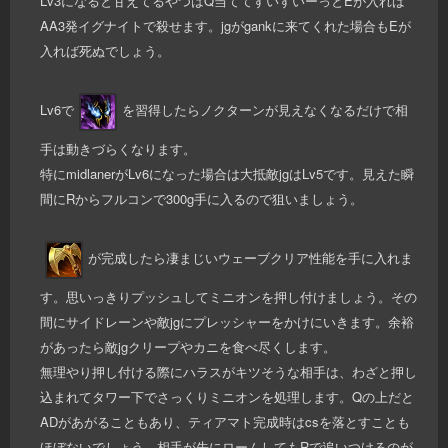
Lv3になると甘えてるやつはQ当ててすいすいーっとEが入れば
AA3発イグナイトで殺せます。jgがgankに来てくれた場合もEが
入れば死ぬでしょう。
Lv6で
を習得したらノクターンが見えなくなるだけで相
手は動きづらくなります。
特にmidlanerがLv6になった場合は大抵敵jgはLv5です。見えた瞬
間にRからフルコンで300g手に入るので狙いましょう。
が完成したら凄まじいウェーブクリア性能を手に入れま
す。思いっきりプッシュしてミニオンを押し付けましょう。その
間にサイドレーンや敵jgにプレッシャーをかけにいきます。余裕
があったら敵jgクリープやカニを食べ尽くします。
無理やり押し付ける際にハラスがキツそうな相手は、わざと押し
込まれてタワー下でさっくりミニオンを処理します。Qの上だと
ADがあがることもあり、ティアマト完成時はcsを落とすことも
ほぼないでしょう。相手が先にロームしてもRで追いつけるのが