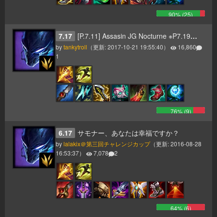
90
% (
25
)
7.17
[P.7.11] Assasin JG Nocturne ※P7.19更新
by
tankytroll
（更新:
2017-10-21 19:55:40
）
16,860
1
76
% (
9
)
6.17
サモナー、あなたは幸福ですか？
by
lalakix＠第三回チャレンジカップ
（更新:
2016-08-28
16:53:37
）
7,078
2
64
% (
6
)