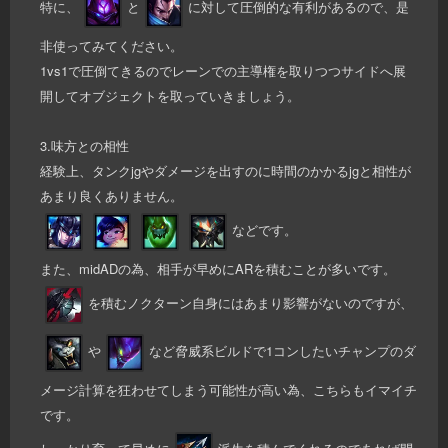
特に、
と
に対して圧倒的な有利があるので、是
非使ってみてください。
1vs1で圧倒てきるのでレーンでの主導権を取りつつサイドへ展
開してオブジェクトを取っていきましょう。
3.味方との相性
経験上、タンクjgやダメージを出すのに時間のかかるjgと相性が
あまり良くありません。
などです。
また、midADの為、相手が早めにARを積むことが多いです。
を積むノクターン自身にはあまり影響がないのですが、
や
など脅威系ビルドで1コンしたいチャンプのダ
メージ計算を狂わせてしまう可能性が高い為、こちらもイマイチ
です。