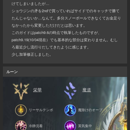
けてしまいましたが…
ショウジンの矛を2ndで買っていればサイドでのキャッチで勝て
たんじゃないか…なんて。多分スノーボールできなくてお金足り
なかったから変更しただけだとは思います。
このガイドはpatch9.6の時点で執筆したものですが、
patch9.19(10/04現在）でも基本的な部分は変わりません。むし
ろ最近少し流行りだしてきたように感じます。
少し加筆修正しました。
ルーン
栄華
魔道
リーサルテンポ
魔除けのオーブ
冷静沈着
英気集中