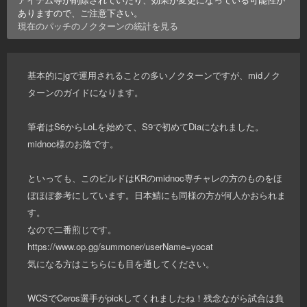
ありますので、ご注意下さい。
現在のパッチの
ノクターン
の統計を見る
基本的にjgで運用されることの多いノクターンですが、midノク
ターンのガイドになります。
筆者はS6からLoLを始めて、S9で初めてDiaになれました。
midnoc様のお陰です。
といっても、このビルドはKRのmidnoc専チャレの方のものをほ
ぼほぼ参考にしています。日本鯖にも同様の方が何人かおられま
す。
なので二番煎じです。
https://www.op.gg/summoner/userName=yocat
気になる方はこちらにも目を通してください。
WCSでCeros選手がpickしてくれましたね！残念ながら試合は負