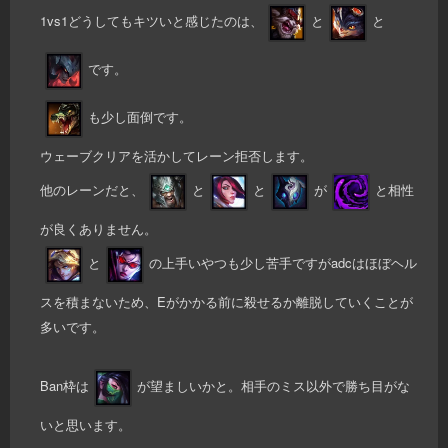
1vs1どうしてもキツいと感じたのは、
と
と
です。
も少し面倒です。
ウェーブクリアを活かしてレーン拒否します。
他のレーンだと、
と
と
が
と相性
が良くありません。
と
の上手いやつも少し苦手ですがadcはほぼヘル
スを積まないため、Eがかかる前に殺せるか離脱していくことが
多いです。
Ban枠は
が望ましいかと。相手のミス以外で勝ち目がな
いと思います。