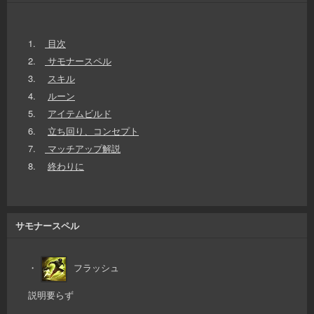
1.
目次
2.
サモナースペル
3.
スキル
4.
ルーン
5.
アイテムビルド
6.
立ち回り、コンセプト
7.
マッチアップ解説
8.
終わりに
サモナースペル
・
フラッシュ
説明要らず