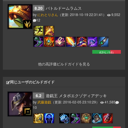
8.20
バトルドームラムス
by
にわとりさん
（更新:
2018-10-19 22:31:41
）
9,552
12
63
% (
16
)
他の高評価ビルドガイドを見る
同じユーザのビルドガイド
6.2
遊戯王 メタポエクゾディアデッキ
by
武藤遊戯
（更新:
2016-02-05 23:10:29
）
41,585
10