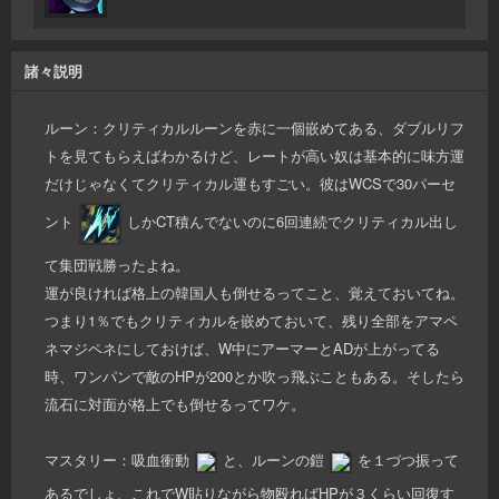
諸々説明
ルーン：クリティカルルーンを赤に一個嵌めてある、ダブルリフ
トを見てもらえばわかるけど、レートが高い奴は基本的に味方運
だけじゃなくてクリティカル運もすごい。彼はWCSで30パーセ
ント
しかCT積んでないのに6回連続でクリティカル出し
て集団戦勝ったよね。
運が良ければ格上の韓国人も倒せるってこと、覚えておいてね。
つまり1％でもクリティカルを嵌めておいて、残り全部をアマペ
ネマジペネにしておけば、W中にアーマーとADが上がってる
時、ワンパンで敵のHPが200とか吹っ飛ぶこともある。そしたら
流石に対面が格上でも倒せるってワケ。
マスタリー：吸血衝動
と、ルーンの鎧
を１づつ振って
あるでしょ、これでW貼りながら物殴ればHPが３くらい回復す