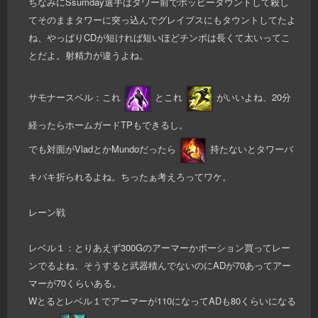
ちなみにSsumday選手はタワー前でポッピータウントして殺し
てそのままタワーに突っ込んでグレイブスにもタウントしてたよ
ね、やっぱりCDが短ければ短いほどチンポは長くて太いってこ
とだよ。射精力が違うよね。
サモナースペル：これ
とこれ
がいいよね、20分
経ったらホームガードTPもできるし。
でも対面がVladとかMundoだったら
持たないとタワーバ
キバキ折られるよね。ちったぁ考えろってワケ。
レーン戦
レベル１：とりあえず300Gのアーマーかポーション買ってレー
ンでるよね、そうすると武器積んでないのにADが70あってアー
マーが70くらいある。
Wとるとレベル１でアーマーが110になってADも80くらいになる