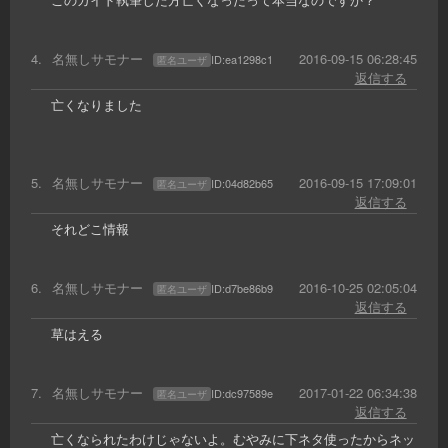
4
.
名無しサモナー
2016-09-15 06:28:45
ID:
ea1298c1
匿名ユーザ
返信する
亡くなりました
5
.
名無しサモナー
2016-09-15 17:09:01
ID:
04d82b65
匿名ユーザ
返信する
それどこ情報
6
.
名無しサモナー
2016-10-25 02:05:04
ID:
d7be86b9
匿名ユーザ
返信する
草はえる
7
.
名無しサモナー
2017-01-22 06:34:38
ID:
dc97589e
匿名ユーザ
返信する
亡くなられたわけじゃないよ。むやみに下ネタ使ったからネッ