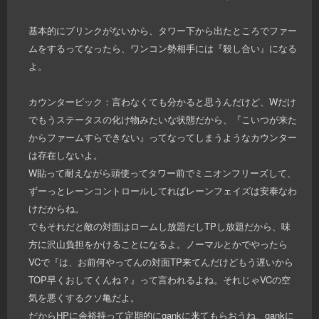
基本的にブリンクがないから、タワー下から出たところでファー
ムをするってなったら、ワンコン勢相手には『殺し合い』になる
よ。
カウンターピック：言わなくても分かると思うんだけど、Wだけ
でもうステータスの化け物みたいな状態だから、『こいつが来た
からファームすらできない』ってなってしまうようなカウンター
は存在しないよ。
W貼って耐えながら頭使ってタワー前でミニオンフリーズして、
ずーっとレーンコントロールしてればレーンフェイズは安泰なわ
けだからね。
でもそれだと敵の対面はロームし放題だしTPし放題だから、味
方に沢山負担をかけることになるよ。ノーマルとかでやったら
VCで『は、お前何やってんの対面TP来てんだけどもう遅いから
TOP早くおしてくんね？』って言われるよね。それじゃVCの空
気を悪くするクソ亀だよ。
だからHPに余裕持って定期的にgankに来てもらおうね、gankに