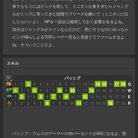
来てもらうにはピンクを刺して、ミニオンが多すぎたらジャング
ルがトップに寄ってきた段階でフリーズを解いて（ミニオンにQ
したらいいよ）、HPを一定以上維持しておく必要があるよね。
自分はジャングルがメインなんだけど、死にそうなのにめっちゃ
ピング鳴らしよるTOPレーナー見ると見捨ててファームするよ
ね、そういうことだよ。
スキル
パッシブ
1
2
3
4
5
6
7
8
9
10
11
12
13
14
15
16
17
18
Q
1
2
3
4
5
6
7
8
9
10
11
12
13
14
15
16
17
18
W
1
2
3
4
5
6
7
8
9
10
11
12
13
14
15
16
17
18
E
1
2
3
4
5
6
7
8
9
10
11
12
13
14
15
16
17
18
R
パッシブ：ラムスのアーマーの25パーセントがADになるよ。防