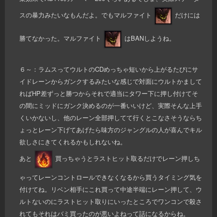
スの暴力みたいなもんだよ。でもマルファイト
だけには
勝てなかった。マルファイト
はBANしようね。
６～：ラムスってウルトのCDめっちゃ短いから上がるたびにサ
イドレーンからガンクするみたいな感じで対面にウルトかまして
ればHP差ずっと勝つからそれで適当にタワー下に押し付けてそ
の間にミッドにガンク決めるのが一番いいけど、実際そんな上手
くいかないし、他のレーン全部押してて行くとこなさそうならち
ょっとレーン下げてあげたら味方のジャングルの人が喜んでキル
欲しさにきてくれるかもしれないね。
あと
買っちゃうとラストヒット取るだけでレーン押しち
ゃってレーンコントロールできなくなるから買うタイミング気を
付けてね。リベン相手にこれ買って中途半端にレーン押して、ウ
ルトないのにラストヒット取りにいったところでワンコンで殺さ
れてもそれはバミ買ったのが悪いよねって話になるからね。