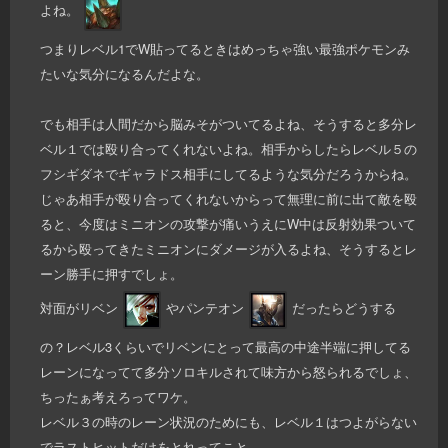
よね。
つまりレベル1でW貼ってるときはめっちゃ強い最強ポケモンみ
たいな気分になるんだよな。
でも相手は人間だから脳みそがついてるよね、そうすると多分レ
ベル１では殴り合ってくれないよね。相手からしたらレベル５の
フシギダネでギャラドス相手にしてるような気分だろうからね。
じゃあ相手が殴り合ってくれないからって無理に前に出て敵を殴
ると、今度はミニオンの攻撃が痛いうえにW中は反射効果ついて
るから殴ってきたミニオンにダメージが入るよね、そうするとレ
ーン勝手に押すでしょ。
対面がリベン
やパンテオン
だったらどうする
の？レベル3くらいでリベンにとって最高の中途半端に押してる
レーンになってて多分ソロキルされて味方から怒られるでしょ、
ちったぁ考えろってワケ。
レベル３の時のレーン状況のためにも、レベル１はつよがらない
でラストヒットだけをとれってこと。