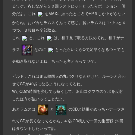
るワケ、Wしながら５０回ラストヒットとったらポーション一個
分だよ。これ
をMAXに振ったところでHP９しか上がらない
からね。おバカなラムスくんって感じ。賢いラムスは１づつと４
づつ、３段目を全部取る。
これ
と、これ
は、相手見て取る方決めてね、相手がナ
サス
なのに
とったらいくらQで足早くなるつっても
身動き取れないよね、ちったぁ考えろってワケ。
ビルド：これはまぁ韓国人の丸パクリなんだけど、ルーンと合わ
せてCDが40㌫になるようになってるね。
WがCDの時間を少しでも短くして、沢山コグマウのゲボを反射
したほうが強いってことだよ。
あとラムスは
と
のCDと効果がめっちゃナーフさ
れてCDが長くなってるから、40㌫CD積んで一回の集団戦で2回
はタウントしたいって話。