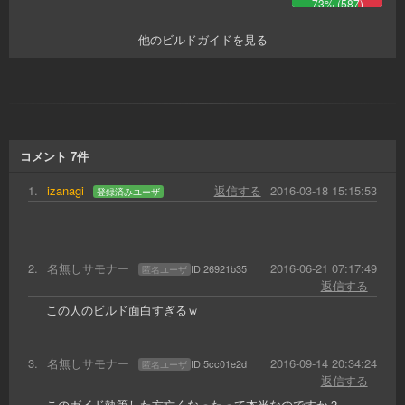
73
% (
587
)
他のビルドガイドを見る
コメント
7
件
1
.
izanagi
返信する
2016-03-18 15:15:53
登録済みユーザ
2
.
名無しサモナー
2016-06-21 07:17:49
ID:
26921b35
匿名ユーザ
返信する
この人のビルド面白すぎるｗ
3
.
名無しサモナー
2016-09-14 20:34:24
ID:
5cc01e2d
匿名ユーザ
返信する
このガイド執筆した方亡くなったって本当なのですか？