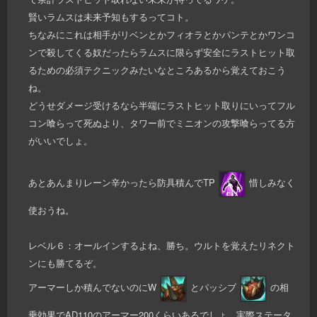
賢いラムスは未来予知もするってコト。
ちなみにこれは相手がリベンとかフィオラとかパンテとかワンコ
ンで殺してくる奴だったらラムスに限らず安全にラストヒット取
るための必須テクニックみたいなところあるから覚えておこう
ね。
どうせダメージ受けるなら半端にラストヒット取りにいってフル
コン喰らって死ぬより、タワー前でミニオンの攻撃喰らってる方
がいいでしょ。
あとあんまりレーン辛かったら防具積んでTP
惜しみなく
使おうね。
レベル６：オールインするよね、勝ち。ウルトを覚えたリネクト
ンにも勝てるぞ。
アーマーしか積んでないのにW
とパッシブ
の相
乗効果でAD110のアーマー200くらいあるでしょ、実際ステータ