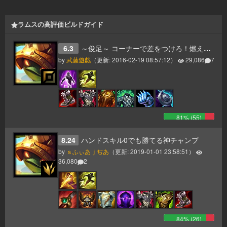
ラムスの高評価ビルドガイド
6.3
～俊足～ コーナーで差をつけろ！燃えろ闘魂のラムストップ
by
武藤遊戯
（更新:
2016-02-19 08:57:12
）
29,086
7
81
% (
55
)
8.24
ハンドスキル0でも勝てる神チャンプ
by
ｓふぃあｊぢあ
（更新:
2019-01-01 23:58:51
）
36,080
2
84
% (
26
)