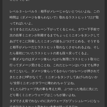
レベル３～レベル５：相手がメレーじゃないとつらいよね、この
時間は（ダメージを食らわないで）取れるラストヒット"だけ"取
ってればいいよ。
そうするとだんだんレーン下がってくるじゃん、タワー下手前で
次の自軍ミニオンが到着するまでちょっとミニオンをタンクして
あげてそこに到着したミニオンの波をぶつけてとめる。そうする
と相手がメレーだとラストヒット取れなくさせられるよね、そし
たら最初についたラストヒットの差も段々戻ってくるよ。
一番ダメなのはダメージ食らいながら無理にラストヒット取りに
行ってダメージ受けることね、これだとレーンはいつまでも押さ
れてこないし、ダメージ食らってるからいつかレーンが押されて
きたときにHPがなくて、ミニオンをタンクしてあげられないか
ら”全部ミニオンがタワーに喰われちゃう”よね。
そしたら2ウェーブ先の事を考えた時、ぶつかった地点に先にた
どり着くミニオンウェーブはこっちが速いよね。
タダでさえ前でれないのに次のウェーブがプッシュレーンになっ
て余計ラストヒット取れない未来が待ってるワケ。