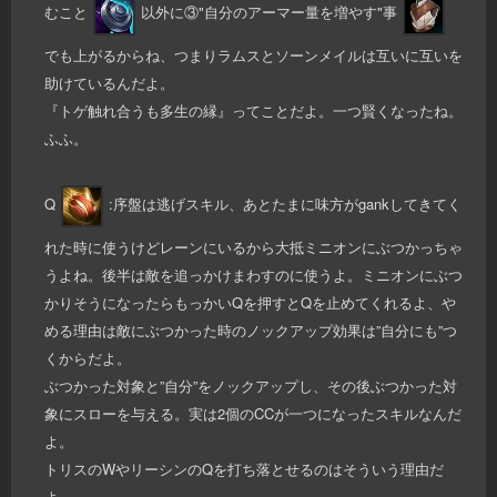
むこと
以外に③"自分のアーマー量を増やす"事
でも上がるからね、つまりラムスとソーンメイルは互いに互いを
助けているんだよ。
『トゲ触れ合うも多生の縁』ってことだよ。一つ賢くなったね。
ふふ。
Q
:序盤は逃げスキル、あとたまに味方がgankしてきてく
れた時に使うけどレーンにいるから大抵ミニオンにぶつかっちゃ
うよね。後半は敵を追っかけまわすのに使うよ。ミニオンにぶつ
かりそうになったらもっかいQを押すとQを止めてくれるよ、や
める理由は敵にぶつかった時のノックアップ効果は”自分にも”つ
くからだよ。
ぶつかった対象と”自分”をノックアップし、その後ぶつかった対
象にスローを与える。実は2個のCCが一つになったスキルなんだ
よ。
トリスのWやリーシンのQを打ち落とせるのはそういう理由だ
よ。