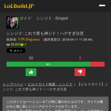
ビルドガイド: シンジド - Singed
シンジド: これで君も神ジド！ハゲすぎ注意
執筆者:
YTR Shigureno
（最終更新日:
2018-04-11 11:29:46
）
29,651
6
30
5
86%
トップページ
>
ビルドガイド検索 - シンジド
>
【ビルドガイド】シ
ンジド: これで君も神ジド！ハゲすぎ注意
このガイドはバージョン
8.7
の時に書かれたものです。ガイドが書
かれた後に新しいパッチがリリースされています。
アイテム等が削除されていたり、効果が変更になっている可能性が