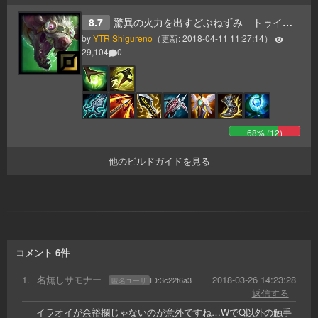
8.7
驚異の火力を出すどぶねずみ トゥイッチ活用法
by
YTR Shigureno
（更新:
2018-04-11 11:27:14
）
29,104
0
68
% (
12
)
他のビルドガイドを見る
コメント
6
件
1
.
名無しサモナー
2018-03-26 14:23:28
ID:
3c22f6a3
匿名ユーザ
返信する
イラオイが余裕欄じゃないのが意外ですね…WでQ以外の触手