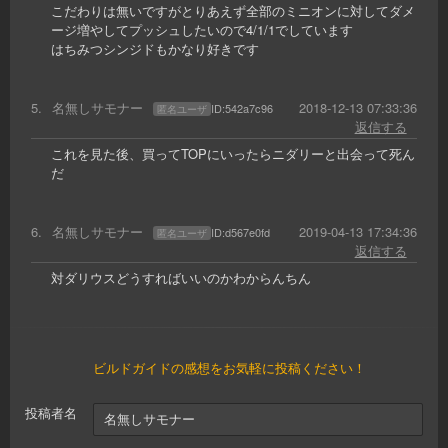
こだわりは無いですがとりあえず全部のミニオンに対してダメ
ージ増やしてプッシュしたいので4/1/1でしています
はちみつシンジドもかなり好きです
5
.
名無しサモナー
2018-12-13 07:33:36
ID:
542a7c96
匿名ユーザ
返信する
これを見た後、買ってTOPにいったらニダリーと出会って死ん
だ
6
.
名無しサモナー
2019-04-13 17:34:36
ID:
d567e0fd
匿名ユーザ
返信する
対ダリウスどうすればいいのかわからんちん
ビルドガイドの感想をお気軽に投稿ください！
投稿者名