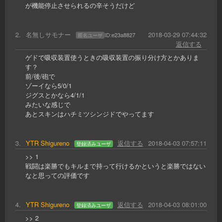
が機能停止させられるの辛そうだけど
2
.
名無しサモナー
2018-03-29 07:44:32
ID:
e23a8827
匿名ユーザ
返信する
ゲドで吸収装置使うときの吸収装置の振り分け方とかありま
す？
前/後/砲で
ゾーイなら5/0/1
ジグスとかなら4/1/1
みたいな感じで
あとスキンはハチミツシンジドでやってます
3
.
YTR Shigureno
返信する
2018-04-03 07:57:11
登録済みユーザ
>> 1
戦闘は楽勝でもキルまで持って行けるかというと楽勝ではない
なと思っての評価です
4
.
YTR Shigureno
返信する
2018-04-03 08:01:00
登録済みユーザ
>> 2