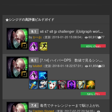
シンジドの高評価ビルドガイド
9.1
s6 s7 s8 jp challenger 元lolgraph world#1 singed
by
かべお
（更新:
2019-01-20 15:08:04
）
60,913
77
60
% (
244
)
8.1
[7.14] ハイパーDPS 数値で見るシンジド２
by
lulubot
（更新:
2018-01-18 22:57:31
）
41,856
23
58
% (
71
)
7.4
毒禿でチャレンジャーまで駆け上がれ
by
Captain Singed
（更新:
2017-02-22 20:34:05
）