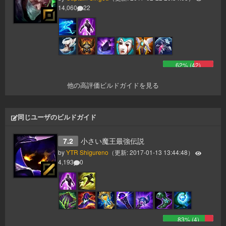
14,060
22
62
% (
42
)
他の高評価ビルドガイドを見る
同じユーザのビルドガイド
7.2
小さい魔王最強伝説
by
YTR Shigureno
（更新:
2017-01-13 13:44:48
）
4,193
0
83
% (
4
)