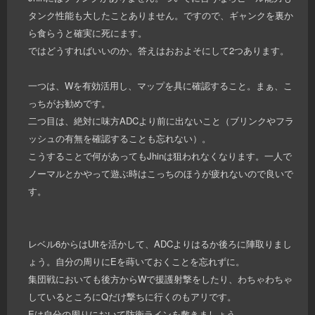
タンク性能も大したことありません。ですので、ギャンクを裏か
ら食らうと確実に死にます。
ではどうすればいいのか。答えはおおよそにして2つあります。
一つは、Wを有効活用し、マップを具に確認すること。まぁ、こ
っちがお勧めです。
二つ目は、絶対に味方ADCより前に出ないこと（ブリンクやフラ
ッシュの有無を確認することも忘れない）。
こうすることで何があってもJhinは狙われなくなります。一人で
ノーマルとかやって遊ぶ時はこっちのほうが疲れないので良いで
す。
レベル6からはUltを活かして、ADCよりはるか後ろに陣取りまし
ょう。自分の周りにEを蒔いておくことを忘れずに。
集団戦においても後方からWで援護射撃をしたり、わちゃわちゃ
しているところにQだけ撃ちに行くのもアリです。
Eは自分の周りにおいて防衛ラインを敷きましょう。