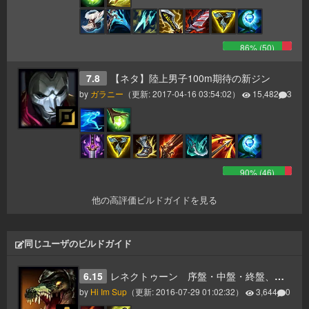
86
% (
50
)
7.8
【ネタ】陸上男子100m期待の新ジン
by
ガラニー
（更新:
2017-04-16 03:54:02
）
15,482
3
90
% (
46
)
他の高評価ビルドガイドを見る
同じユーザのビルドガイド
6.15
レネクトゥーン 序盤・中盤・終盤、隙がないと思うよ
by
Hi Im Sup
（更新:
2016-07-29 01:02:32
）
3,644
0