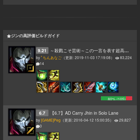
ジンの高評価ビルドガイド
9.21
～殺戮こそ芸術～この一言を表す超高火力ビルド
by
ﾟちんあなご
（更新:
2019-11-03 17:19:08
）
83,224
14
80
% (
105
)
6.7
【6.7】AD Carry Jhin in Solo Lane
by
[GAME]Peg
（更新:
2016-04-12 15:00:35
）
29,827
0