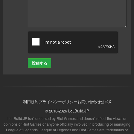
投稿する
利用規約
プライバシーポリシー
お問い合わせ
公式X
© 2016-2026 LoLBuild.JP
LoLBuild.JP isn't endorsed by Riot Games and doesn't reflect the views or
opinions of Riot Games or anyone officially involved in producing or managing
League of Legends. League of Legends and Riot Games are trademarks or