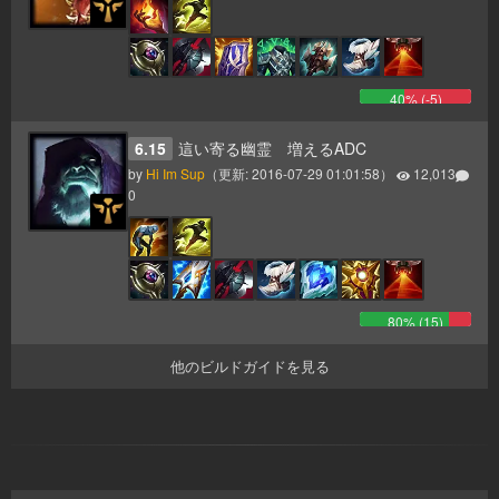
40
% (
-5
)
6.15
這い寄る幽霊 増えるADC
by
Hi Im Sup
（更新:
2016-07-29 01:01:58
）
12,013
0
80
% (
15
)
他のビルドガイドを見る