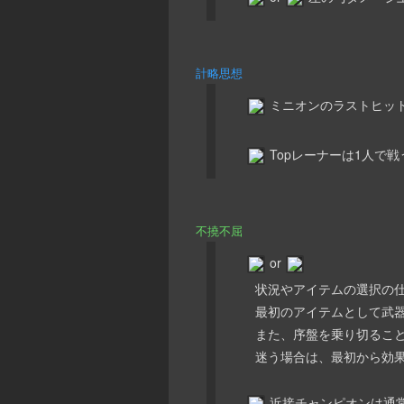
計略思想
ミニオンのラストヒッ
Topレーナーは1人で
不撓不屈
or
状況やアイテムの選択の仕
最初のアイテムとして武器
また、序盤を乗り切ること
迷う場合は、最初から効果
近接チャンピオンは通