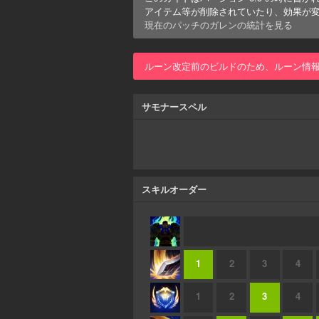
アイテム等が削除されていたり、効果が
現在のパッチの
ガレン
の統計を見る
ルーン改定前のビルドのため、ルーン情
サモナースペル
スキルオーダー
1
2
3
4
1
2
3
4