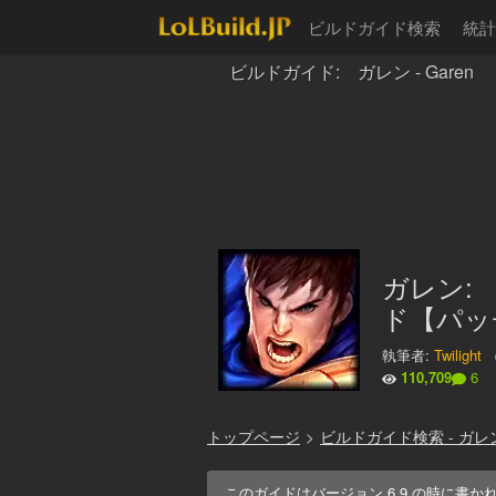
ビルドガイド検索
統計
ビルドガイド: ガレン - Garen
ガレン:
ド【パッチ
執筆者:
Twilight
110,709
6
トップページ
>
ビルドガイド検索 - ガレ
このガイドはバージョン
6.9
の時に書か