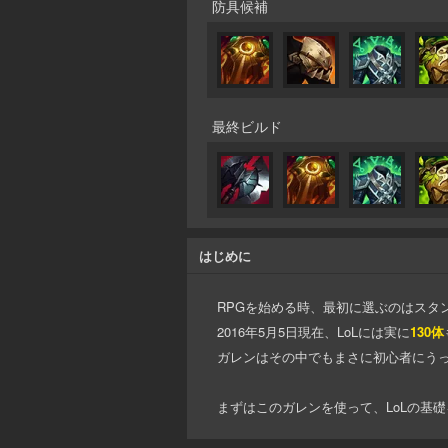
防具候補
最終ビルド
はじめに
RPGを始める時、最初に選ぶのはスタ
2016年5月5日現在、LoLには実に
130体
ガレンはその中でもまさに初心者にう
まずはこのガレンを使って、LoLの基