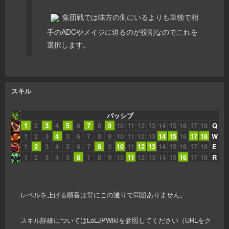
集団戦では味方の側にいるよりも単独で相
手のADCやメイジに迫るのが役割なのでこれを
選択します。
スキル
パッシブ
1
2
3
4
5
6
7
8
9
10
11
12
13
14
15
16
17
18
Q
1
2
3
4
5
6
7
8
9
10
11
12
13
14
15
16
17
18
W
1
2
3
4
5
6
7
8
9
10
11
12
13
14
15
16
17
18
E
1
2
3
4
5
6
7
8
9
10
11
12
13
14
15
16
17
18
R
レベルを上げる順番は常にこの通りで問題ありません。
スキル詳細についてはLoLJPWikiを参照してください（URLをク