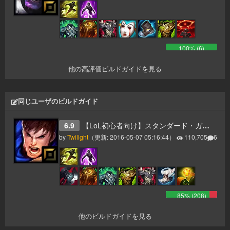
100
% (
6
)
他の高評価ビルドガイドを見る
同じユーザのビルドガイド
6.9
【LoL初心者向け】スタンダード・ガレンガイド【パッチ6.9】
by
Twilight
（更新:
2016-05-07 05:16:44
）
110,705
6
85
% (
208
)
他のビルドガイドを見る