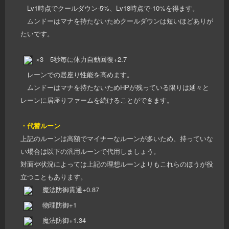
Lv1時点でクールダウン-5%、Lv18時点で-10%を得ます。
ムンドーはマナを持たないためクールダウンは短いほどありが
たいです。
×3 5秒毎に体力自動回復+2.7
レーンでの居座り性能を高めます。
ムンドーはマナを持たないためHPが残っている限りは延々と
レーンに居座りファームを続けることができます。
・代替ルーン
上記のルーンは高額でマイナーなルーンが多いため、持っていな
い場合は以下の汎用ルーンで代用しましょう。
対面や状況によっては上記の理想ルーンよりもこれらのほうが役
立つこともあります。
魔法防御貫通+0.87
物理防御+1
魔法防御+1.34