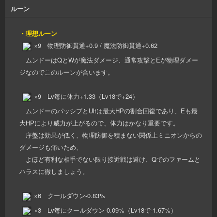
ルーン
・理想ルーン
×9 物理防御貫通+0.9 / 魔法防御貫通+0.62
ムンドーはQとWが魔法ダメージ、通常攻撃とEが物理ダメー
ジなのでこのルーンが合います。
×9 Lv毎に体力+1.33（Lv18で+24）
ムンドーのパッシブとUltは最大HPの割合回復であり、Eも最
大HPにより威力が上がるので、体力はかなり重要です。
序盤は効果が低く、物理防御を積まない関係上ミニオンからの
ダメージも痛いため、
よほど有利な相手でない限り接近戦は避け、Qでのファームと
ハラスに徹しましょう。
×6 クールダウン-0.83%
×3 Lv毎にクールダウン-0.09%（Lv18で-1.67%）