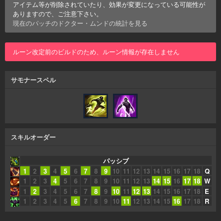
アイテム等が削除されていたり、効果が変更になっている可能性が
ありますので、ご注意下さい。
現在のパッチの
ドクター・ムンド
の統計を見る
ルーン改定前のビルドのため、ルーン情報が存在しません
サモナースペル
スキルオーダー
パッシブ
1
2
3
4
5
6
7
8
9
10
11
12
13
14
15
16
17
18
Q
1
2
3
4
5
6
7
8
9
10
11
12
13
14
15
16
17
18
W
1
2
3
4
5
6
7
8
9
10
11
12
13
14
15
16
17
18
E
1
2
3
4
5
6
7
8
9
10
11
12
13
14
15
16
17
18
R