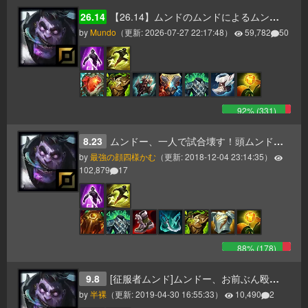
26.14
【26.14】ムンドのムンドによるムンドのためのムンドガイド
by
Mundo
（更新:
2026-07-27 22:17:48
）
59,782
50
92
% (
331
)
8.23
ムンドー、一人で試合壊す！頭ムンド突撃案
by
最強の顔四様かむ
（更新:
2018-12-04 23:14:35
）
102,879
17
88
% (
178
)
9.8
[征服者ムンド]ムンドー、お前ぶん殴る！
by
半裸
（更新:
2019-04-30 16:55:33
）
10,490
2