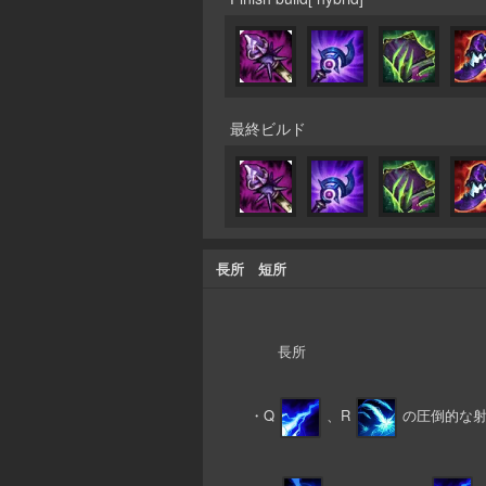
最終ビルド
長所 短所
長所
・Q
、R
の圧倒的な