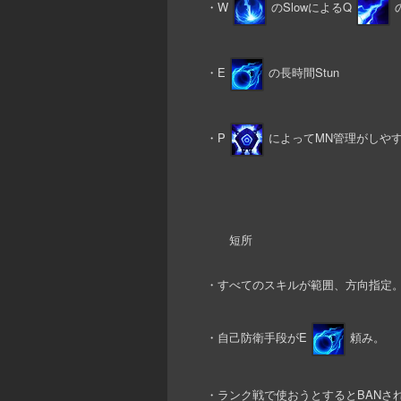
・W
のSlowによるQ
・E
の長時間Stun
・P
によってMN管理がしや
短所
・すべてのスキルが範囲、方向指定
・自己防衛手段がE
頼み。
・ランク戦で使おうとするとBANさ