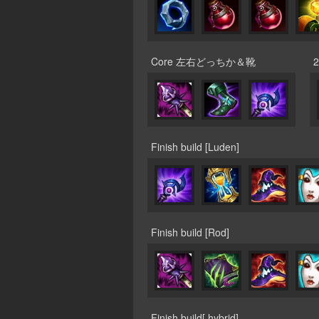
Core 左右どっちか＆靴
2
Finish build [Luden]
Finish build [Rod]
Finish build[ hybrid]