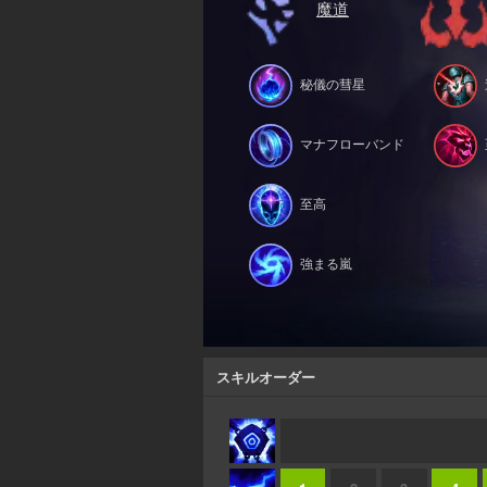
魔道
秘儀の彗星
マナフローバンド
至高
強まる嵐
スキルオーダー