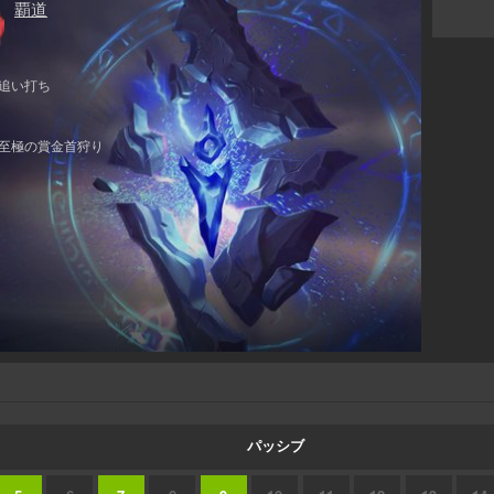
覇道
追い打ち
至極の賞金首狩り
パッシブ