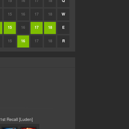
15
16
17
18
Q
15
16
17
18
W
15
16
17
18
E
15
16
17
18
R
1st Recall [Luden]