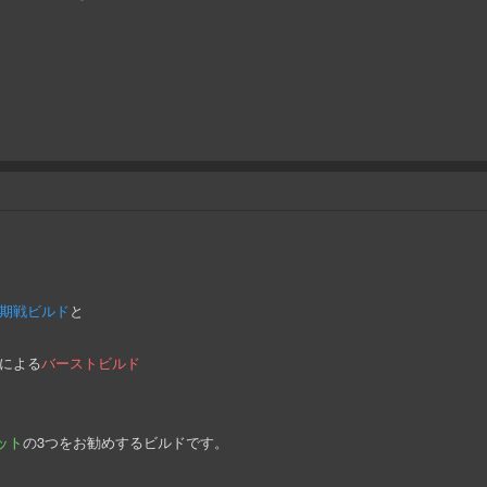
期戦ビルド
と
による
バーストビルド
ット
の3つをお勧めするビルドです。