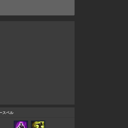
。
ースペル