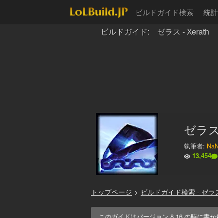
ビルドガイド検索
統計
ビルドガイド: ゼラス - Xerath
ゼラス:
執筆者:
NaN
13,454
トップページ
>
ビルドガイド検索 - ゼラ
このガイドはバージョン
8.16
の時に書か