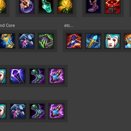
nd Core
etc...