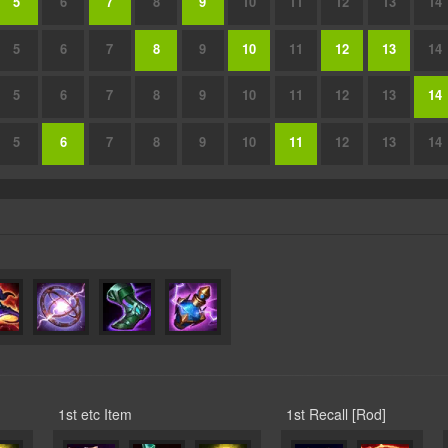
5
6
7
8
9
10
11
12
13
14
5
6
7
8
9
10
11
12
13
14
5
6
7
8
9
10
11
12
13
14
5
6
7
8
9
10
11
12
13
14
1st etc Item
1st Recall [Rod]