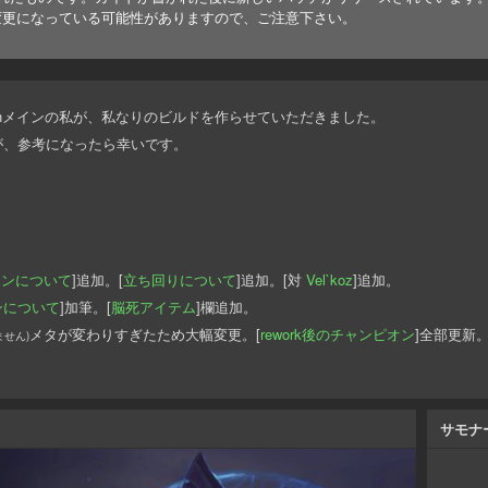
変更になっている可能性がありますので、ご注意下さい。
Xerathメインの私が、私なりのビルドを作らせていただきました。
が、参考になったら幸いです。
ーンについて
]追加。[
立ち回りについて
]追加。[対
Vel`koz
]追加。
ンについて
]加筆。[
脳死アイテム
]欄追加。
メタが変わりすぎたため大幅変更。[
rework後のチャンピオン
]全部更新
ません)
。
サモナ