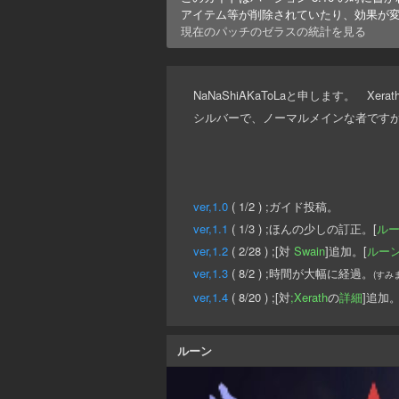
アイテム等が削除されていたり、効果が
現在のパッチの
ゼラス
の統計を見る
NaNaShiAKaToLaと申します。 
シルバーで、ノーマルメインな者です
ver,1.0
( 1/2 ) ;ガイド投稿。
ver,1.1
( 1/3 ) ;ほんの少しの訂正。[
ル
ver,1.2
( 2/28 ) ;[対
Swain
]追加。[
ルー
ver,1.3
( 8/2 ) ;時間が大幅に経過。
(すみ
ver,1.4
( 8/20 ) ;[対
;Xerath
の
詳細
]追加
ルーン