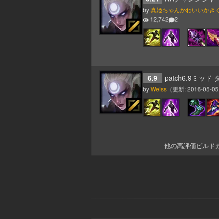
by
真姫ちゃんかわいいかき
12,742
2
6.9
patch6.9ミッド
by
Weiss
（更新:
2016-05-05
他の高評価ビルド