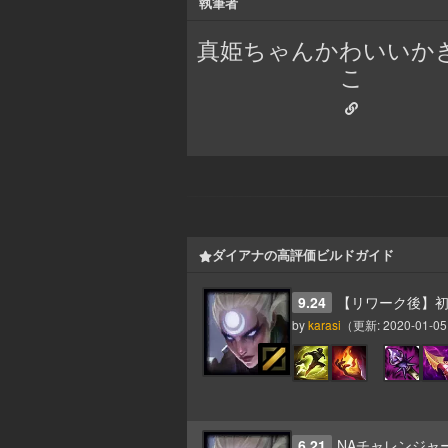
執筆者
真姫ちゃんかわいいか
こ
ダイアナの高評価ビルドガイド
9.24
【リワーク後】
by
karasi
（更新:
2020-01-05
6.21
NAチャレンジャー 