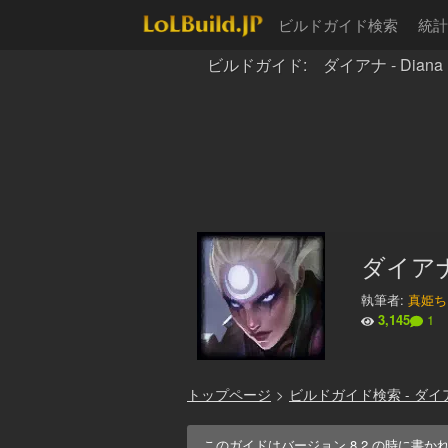
ビルドガイド検索
統計
ビルドガイド: ダイアナ - Diana
ダイア
執筆者:
真姫ち
3,145
1
トップページ
>
ビルドガイド検索 - ダイ
このガイドはバージョン
8.2
の時に書か