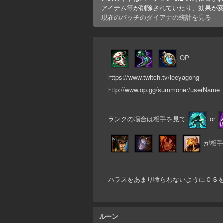
アイテム等が削除されていたり、効果が
現在のパッチの
ダイアナ
の統計を見る
OP
https://www.twitch.tv/leeyagong
http://www.op.gg/summoner/use
ランクの場合は相手を見て
or
が相手
ハラスをあまり喰らわないようにＣＳ
ルーン