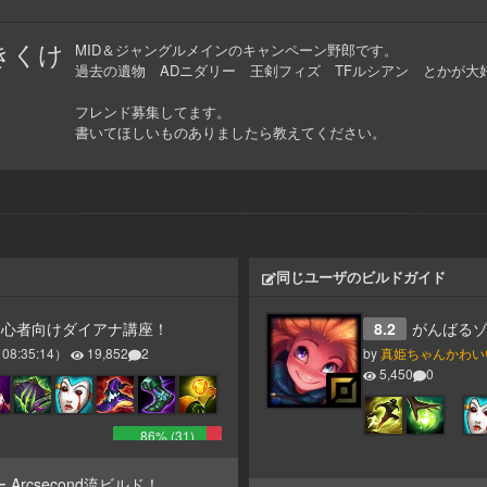
きくけ
MID＆ジャングルメインのキャンペーン野郎です。
過去の遺物 ADニダリー 王剣フィズ TFルシアン とかが大
フレンド募集してます。
書いてほしいものありましたら教えてください。
同じユーザのビルドガイド
初心者向けダイアナ講座！
8.2
がんばる
 08:35:14
）
19,852
2
by
真姫ちゃんかわい
5,450
0
86
% (
31
)
Arcsecond流ビルド！