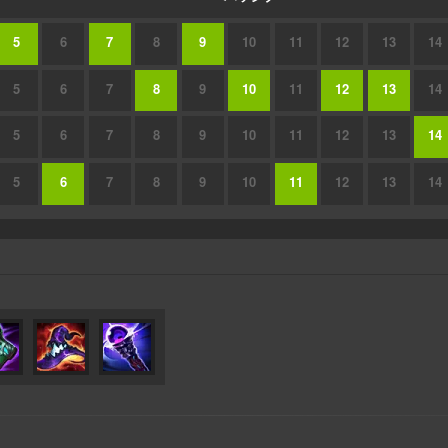
5
6
7
8
9
10
11
12
13
14
5
6
7
8
9
10
11
12
13
14
5
6
7
8
9
10
11
12
13
14
5
6
7
8
9
10
11
12
13
14