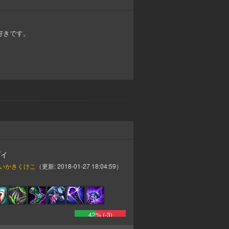
好きです。
ゾイ
いかきくけこ
（更新:
2018-01-27 18:04:59
）
42
% (
-3
)