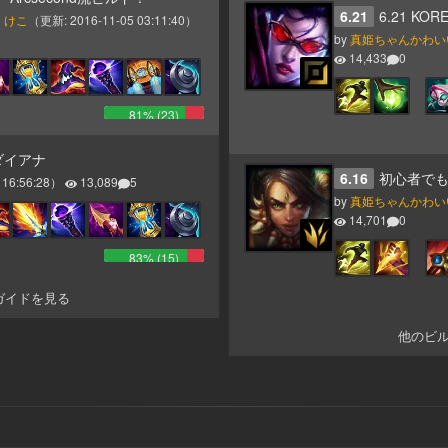
6.21
6.21 KOR
くけこ
（更新:
2016-11-05 03:11:40
）
by
真姫ちゃんかわい
14,433
0
81
% (
23
)
 ダイアナ
6.16
初心者で
 16:56:28
）
13,089
5
by
真姫ちゃんかわい
14,701
0
83
% (
15
)
ガイドを見る
他のビ