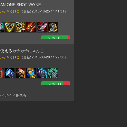
EAN ONE SHOT VAYNE
いかきくけこ
（更新:
2016-10-25 14:41:31
）
95
% (
18
)
も使えるカチカチにゃんこ！
いかきくけこ
（更新:
2016-08-20 11:29:30
）
76
% (
11
)
ルドガイドを見る