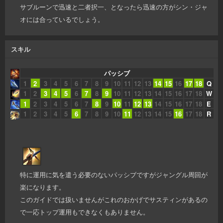
サブルーンで迅速と二者択一、となったら迅速の方がシン・ジャ
オには合っているでしょう。
スキル
パッシブ
1
2
3
4
5
6
7
8
9
10
11
12
13
14
15
16
17
18
Q
1
2
3
4
5
6
7
8
9
10
11
12
13
14
15
16
17
18
W
1
2
3
4
5
6
7
8
9
10
11
12
13
14
15
16
17
18
E
1
2
3
4
5
6
7
8
9
10
11
12
13
14
15
16
17
18
R
特に運用に気を遣う必要のないパッシブですがジャングル周回が
楽になります。
このガイドでは扱いませんがこれのおかげでサスティンがあるの
で一応トップ運用もできなくもありません。