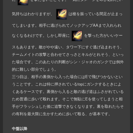
気持ちはわかりますが、
は槍を振っている間足が止まっ
てしまいます。相手に逃げられてノックアップAAまで入れられ
なくなるわけです。しかし即座に
を撃った方がいいケー
スもあります。敵がやや遠い、タワー下にすぐ逃げ込まれそう、
チームメイトの攻撃と合わせてさっさとキルがとれそう、といっ
た場合です。このあたりの判断がシン・ジャオのガンクでは例外
的に難しい部分でしょう。
三つ目は、相手の裏側から入った場合にはEで飛びつかないとい
うことです。これは特に押されているtopにガンクするときによ
くあるケースです。裏側から入ると敵の逃げ道はふさがれている
ため普通に歩いて殴れます。そこで無駄にEを使ってしまうと相
手がフラッシュした後に追撃できなくなります。裏を取れたらそ
の有利を最大限に生かすために歩いて殴る、が基本です。
中盤以降