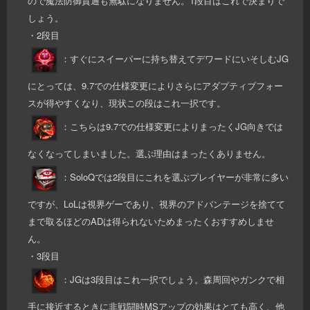
ので魔法防御貫通も無駄になりません。1段目はこれで決まりで
しょう。
・2段目
：すぐにスイーパーに持ち替えてデワードにいそしむJG
にとっては、9.7での仕様変更によりさらにアダプティブフォー
スが得やすくなり、現状この段はこれ一択です。
：こちらは9.7での仕様変更によりまったくJG向きでは
なくなってしまいました。選ぶ理由はまったくありません。
：SoloQでは2段目にこれを選ぶプレイヤーが非常に多い
ですが、LoLは視界ゲーであり、視界のアドバンテージを捨てて
まで取るほどのADは得られないためまったくおすすめしませ
ん。
・3段目
：JGは3段目はこれ一択でしょう。森周回やガンクで相
手に接近するときに非戦闘時MSアップの効果はとても高く、他