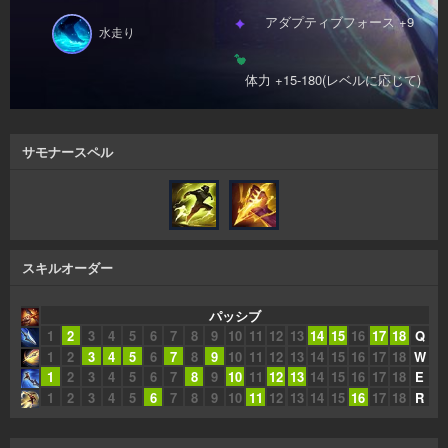
アダプティブフォース +9
水走り
体力 +15-180(レベルに応じて)
サモナースペル
スキルオーダー
パッシブ
1
2
3
4
5
6
7
8
9
10
11
12
13
14
15
16
17
18
Q
1
2
3
4
5
6
7
8
9
10
11
12
13
14
15
16
17
18
W
1
2
3
4
5
6
7
8
9
10
11
12
13
14
15
16
17
18
E
1
2
3
4
5
6
7
8
9
10
11
12
13
14
15
16
17
18
R