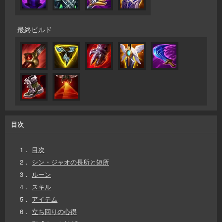
最終ビルド
目次
1．
目次
2．
シン・ジャオの長所と短所
3．
ルーン
4．
スキル
5．
アイテム
6．
立ち回りの心得