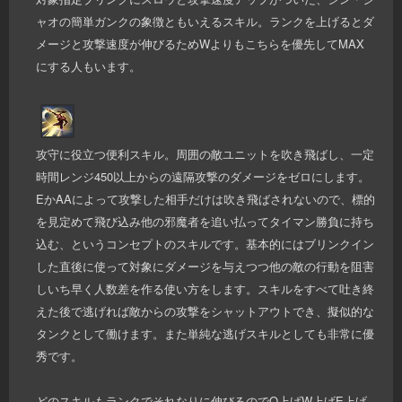
ャオの簡単ガンクの象徴ともいえるスキル。ランクを上げるとダ
メージと攻撃速度が伸びるためWよりもこちらを優先してMAX
にする人もいます。
攻守に役立つ便利スキル。周囲の敵ユニットを吹き飛ばし、一定
時間レンジ450以上からの遠隔攻撃のダメージをゼロにします。
EかAAによって攻撃した相手だけは吹き飛ばされないので、標的
を見定めて飛び込み他の邪魔者を追い払ってタイマン勝負に持ち
込む、というコンセプトのスキルです。基本的にはブリンクイン
した直後に使って対象にダメージを与えつつ他の敵の行動を阻害
しいち早く人数差を作る使い方をします。スキルをすべて吐き終
えた後で逃げれば敵からの攻撃をシャットアウトでき、擬似的な
タンクとして働けます。また単純な逃げスキルとしても非常に優
秀です。
どのスキルもランクでそれなりに伸びるのでQ上げW上げE上げ