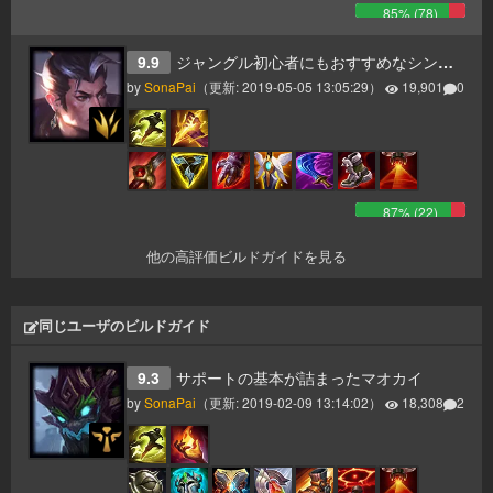
85
% (
78
)
9.9
ジャングル初心者にもおすすめなシン・ジャオ
by
SonaPai
（更新:
2019-05-05 13:05:29
）
19,901
0
87
% (
22
)
他の高評価ビルドガイドを見る
同じユーザのビルドガイド
9.3
サポートの基本が詰まったマオカイ
by
SonaPai
（更新:
2019-02-09 13:14:02
）
18,308
2