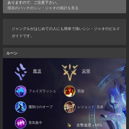
ありますので、ご注意下さい。
現在のパッチの
シン・ジャオ
の統計を見る
ジャングルがはじめての人にも簡単で強いシン・ジャオのビルド
ガイドです。
ルーン
魔道
栄華
フェイズラッシュ
凱旋
魔除けのオーブ
レジェンド: 迅速
英気集中
攻撃速度 +10%