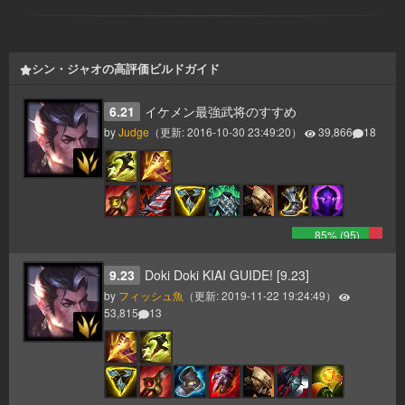
シン・ジャオの高評価ビルドガイド
6.21
イケメン最強武将のすすめ
by
Judge
（更新:
2016-10-30 23:49:20
）
39,866
18
85
% (
95
)
9.23
Doki Doki KIAI GUIDE! [9.23]
by
フィッシュ魚
（更新:
2019-11-22 19:24:49
）
53,815
13