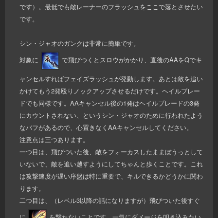
です）。最低でも敵レーナーのフラッシュをここで落とさせたい
です。
シン・ジャオのガンクは非常に簡単です。
対象に
で飛びつくとスロウがかかり、直後のAAをQでキ
ャンセルすればフェイズラッシュが発動します。あとは敵を追い
かけてもう2発殴りノックアップさせるだけです。ヘイルブレー
ドでも同様です。AAキャンセル後の1発はヘイルブレードの3発
にカウントされない、というシン・ジャオのために行われたよう
なバフがあるので、心置きなくAAキャンセルしてください。
注意点は三つあります。
一つ目は、飛びついた後、敵をフォーカスしたままぼうっとして
いないで、敵を追い越すようにしてちゃんと歩くことです。これ
は攻撃速度が遅い序盤は特に重要で、キルできるかどうかに関わ
ります。
二つ目は、（レベル3以降の話になりますが）飛びついた後すぐ
に
を撃たないことです。一気にダメージを叩き込みたい