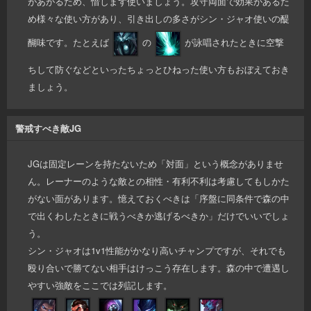
があがるため、惜しまず使いましょう。攻守両面で効果があるた
め様々な使い方があり、引き出しの多さがシン・ジャオ使いの醍
醐味です。たとえば
の
が詠唱されたときに空撃
ちして防ぐなどといったちょっとひねった使い方もおぼえておき
ましょう。
警戒すべき敵JG
JGは固定レーンを持たないため「対面」という概念がありませ
ん。レーナーのような敵との相性・有利不利は考慮してもしかた
がない面があります。憶えておくべきは「序盤に同条件で森の中
で出くわしたときに戦うべきか逃げるべきか」だけでいいでしょ
う。
シン・ジャオは1v1性能がかなり高いチャンプですが、それでも
殴り合いで勝てない相手はけっこう存在します。森の中で遭遇し
やすい強敵をここでは列記します。