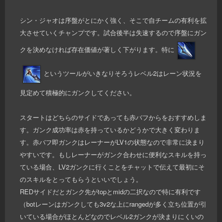
シン・ジャオは序盤がとにかく強く、そこで自チームの有利を拡
大させていくチャンプです。試合後半は失速するので序盤にガン
クを決めなければ存在価値が著しく下がります。特に
というツールがいきなりそろうレベル2はレーン状況を
見定めて積極的にガンクしてください。
スタートはどちらのサイドであっても赤バフからをおすすめしま
す。ガンク成功率は赤を持っているかどうかで大きく変わりま
す。赤バフ即ガンクはレーナーがLV1の状態なので非常に決まり
やすいです。もしレーナーがガンク合わせに便利なスキルを持っ
ている場合、LV2ガンクに行くことをチャットで伝えて最初にそ
のスキルをとってもらうといいでしょう。
REDサイドだとガンク先がtopとmidの二択なので特に有利です
（botレーンはガンクしても3v2な上にrangedが多く立ち位置が引
いている場合がほとんどなのでレベル2ガンクが決まりにくいの