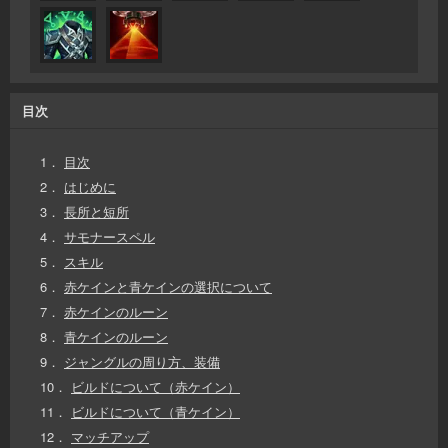
目次
1．
目次
2．
はじめに
3．
長所と短所
4．
サモナースペル
5．
スキル
6．
赤ケインと青ケインの選択について
7．
赤ケインのルーン
8．
青ケインのルーン
9．
ジャングルの周り方、装備
10．
ビルドについて（赤ケイン）
11．
ビルドについて（青ケイン）
12．
マッチアップ