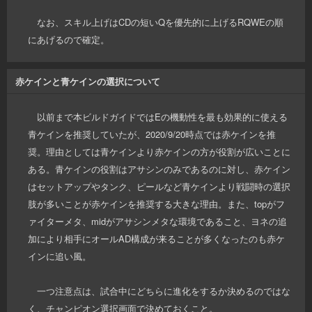
なお、スキル上げはCDの短いQを優先的に上げるRQWEの順
にあげるので確定。
赤ケインと青ケインの選択について
以前まで本ビルドガイドではEの機動性を最も効果的に使える
青ケインを推奨していたが、2020/9/20時点では赤ケインを推
奨。理由としては青ケインより赤ケインの方が役割が広いことに
ある。青ケインの役割はアサシンのみであるのに対し、赤ケイン
はセットアップやタンク、ピールなど青ケインより戦闘時の選択
肢が多いことが赤ケインを推奨する大きな理由。また、topがフ
ァイターメタ、midがアサシンメタな環境であること、ヨネの追
加により相手にオールAD構成が来ることが多くなったのも赤ケ
インに追い風。
一つ注意点は、試合中にどちらに進化をするか決めるのではな
く、チャンピオン選択画面で決めておくこと。