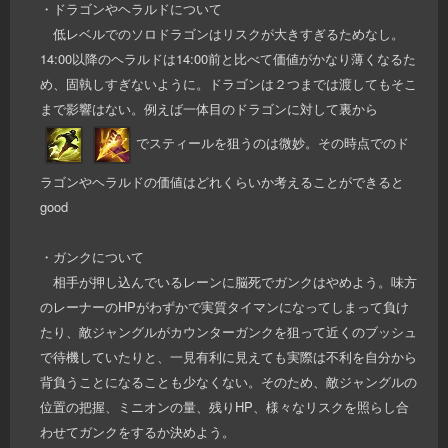
・ドラゴンやヘラルドについて
低レベルでのソロドラゴンはリスクが大きすぎるためなし。
14:00以降のヘラルドは14:00前と比べて価値がかなり薄くなるた
め、固執しすぎないように。ドラゴンは２つまでは渡してもそこ
まで影響はない。例えば一体目のドラゴンに対して裏から
でスティールを狙うのは微妙。その時点でのド
ラゴンやヘラルドの価値はどれくらいか考えることができると
good
・ガンクについて
相手が押し込んでいるレーンに脳死でガンクはやめよう。味方
のレーナーのHPがわずかで実質タイマンになってしまって負け
たり、敵ジャングルがカウンターガンクを狙って近くのブッシュ
で待機していたりと、一見有利に見えても実際は不利を自分から
背負うことになることも少なくない。そのため、敵ジャングルの
位置の把握、ミニオンの量、残りHP、様々なリスクを照らし合
わせてガンクをするか決めよう。