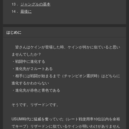
13．
ジャングルの基本
14．
最後に
はじめに
皆さんはケインが登場した時、ケインが何かに似ていると思い
ませんでしたか？
・戦闘中に進化する
・進化先が２ルートある
・相手には戦闘が始まるまで（チャンピオン選択時）はどちらに
進化するかわからない
・進化先が赤色と青色である
そうです。リザードンです。
USUM時代に猛威を奮っていた（レート戦使用率10位以内を余裕
でキープ）リザードンに似ているケインが弱いわけがありません