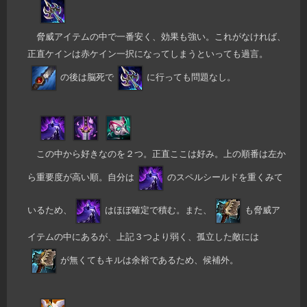
脅威アイテムの中で一番安く、効果も強い。これがなければ、
正直ケインは赤ケイン一択になってしまうといっても過言。
の後は脳死で
に行っても問題なし。
この中から好きなのを２つ。正直ここは好み。上の順番は左か
ら重要度が高い順。自分は
のスペルシールドを重くみて
いるため、
はほぼ確定で積む。また、
も脅威ア
イテムの中にあるが、上記３つより弱く、孤立した敵には
が無くてもキルは余裕であるため、候補外。