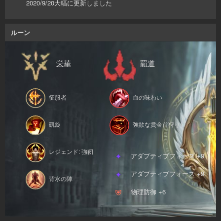
2020/9/20大幅に更新しました
ルーン
栄華
覇道
征服者
血の味わい
凱旋
強欲な賞金首狩り
レジェンド: 強靭
アダプティブフォース +9
アダプティブフォース +9
背水の陣
物理防御 +6