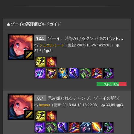
ゾーイの高評価ビルドガイド
12.5
ゾーイ、時をかけるクソガキのビルドガイド ゾーイ対策と簡易マッチアップ
by
ジュエルミート
（更新:
2022-10-26 14:29:01
）
57,642
8
74
% (
50
)
8.7
忌み嫌われるチャンプ、ゾーイの解説
by
tayasu
（更新:
2018-04-13 18:22:38
）
33,091
3