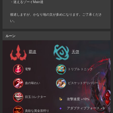
・迷えるゾーイMain達
後述しますが、かなり地の文が多めになります。ご了承くださ
い。
ルーン
覇道
天啓
電撃
トリプル トニック
血の味わい
ビスケットデリバリー
目玉コレクター
攻撃速度 +10%
アダプティブフォース +9
貪欲な賞金首狩り