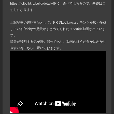
https://lolbuild.jp/build/detail/4940 通りではあるので、基礎はこ
ちらになります
上記記事の追記事項として、KRでLoL動画コンテンツを広く作成
しているDobbyの兄貴がまとめてくれたコンボ集動画が出ていま
す。
筆者が説明する気が無い部分であり、動画のほうが遥かにわかり
やすい為こちらに置いておきます。