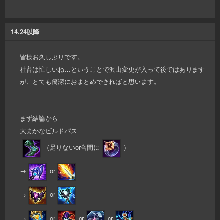
14.24以降
皆様お久しぶりです。
社畜は忙しいね…ということで沢山変更が入って後ではあります
が、とても簡潔におまとめできればと思います。
まず結論から
大まかなビルドパス
（足りないor合間に
）
→
or
→
or
→
or
or
or