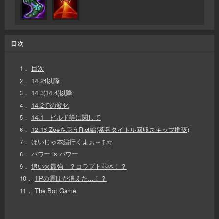
目次
1．
目次
2．
14.24以降
3．
14.3(14.4)以降
4．
14.2での変化
5．
14.1 ビルド等に関して
6．
12.16 Zoeを庇うRiot編(茶番タイトル回収スキップ推奨)
7．
ほいじゃ本編行くよぉ～↑☆
8．
パワー is パワー
9．
追い火最強！？コラプト弱体！？
10．
TPの霊圧が消えた…！？
11．
The Bot Game