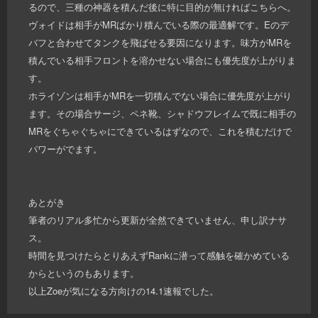
るので、三種の神器を積んだ後に特に目的が無ければこちらへ。
ヴォイドは相手がMRばかり積んでいる際の最適解です。Eのデ
バフと合わせてタンクを飛ばせる要因になります。味方がMRを
積んでいる相手フロントを溶かせない場合にも優先度が上がりま
す。
ホライゾンは相手がMRを一切積んでない場合に優先度が上がり
ます。その場合サージ、ペネ靴、シャドウフレイムで既に相手の
MRをぐちゃぐちゃにできているはずなので、これを積むだけで
パワーがでます。
あとがき
筆者のリアル多忙から更新が全然できていません、申し訳ナサ
ス。
時間を見つけたらとりあえずRankに潜って感触を確かめている
からというのもあります。
以上Zoeが気になる方向けの14.1速報でした。