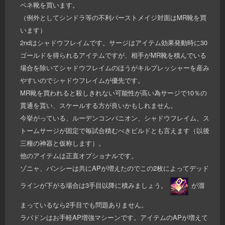
ペネ靴を買います。
（例外としてシンドラ等の不利バーストメイジ対面はMR靴を買
います）
2ndはシャドウフレイムです。サージはアイテム効果発動時に30
ゴールドを得られるアイテムですが、相手がMR靴を積んでいる
場合を除いてシャドウフレイムのほうがキルプレッシャーを産み
やすいのでシャドウフレイムが優先です。
MR靴を買われると殺しきれない可能性が高い為サージで10％の
貫通を貰い、スケールする方が良いかもしれません。
今挙がっている、ルーデンコンパニオン、シャドウフレイム、ス
トームサージが固定で毎試合積むべきビルドとも言えます（以後
三種の神器と仮称します）。
他のアイテムは正直オプショナルです。
ゾニャ、バンシーは共にAPが増えたのでこの2枚によってデッド
ラインが下がる場合は3手目以降に積みましょう。
が溜
まっているなら2手目でも問題ありません。
ラバドンはお手軽AP増強マシーンです。アイテムのAPが増えて