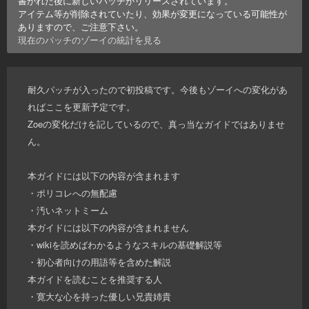
書かれた後に新しいパッチがリリースされています。
アイテム等が削除されていたり、効果が変更になっている可能性が
ありますので、ご注意下さい。
現在のパッチの
ゾーイ
の統計を見る
耐久パッチが入ったので初投稿です。今後もゾーイへの変化があ
ればここを更新予定です。
Zoeの変化だけを記しているので、真っ当なガイドではありませ
ん。
本ガイドには以下の内容が含まれます
・ポリコレへの無配慮
・汚いネットミーム
本ガイドには以下の内容が含まれません
・wikiを読めばわかるようなスキルの基礎解説等
・初心者向けの用語等を含めた解説
本ガイドを読むことを推奨する人
・寛大な心を持った優しい兄貴姉貴