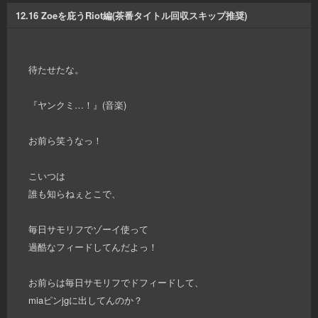
12.16 Zoeを庇うRiot編(茶番タイトル回収スキップ推奨)
待たせたな。
『ヤンクミ…！』(音楽)
お前ら笑うなっ！
こいつは
誰も知らねぇとこで、
毎日サモリフでゾーイ使って
過酷なフィードしてんだよっ！
お前らは毎日サモリフでドフィードして、
miaピンjgに出してんのか？