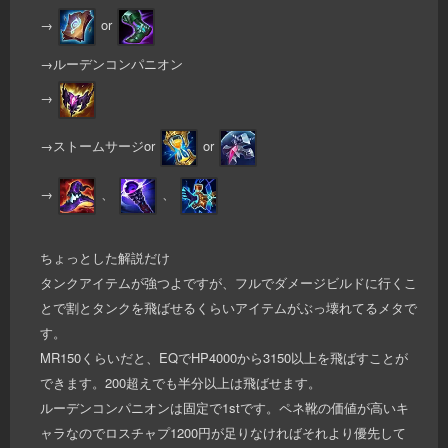
→
or
→ルーデンコンパニオン
→
→ストームサージor
or
→
、
、
ちょっとした解説だけ
タンクアイテムが強つよですが、フルでダメージビルドに行くこ
とで割とタンクを飛ばせるくらいアイテムがぶっ壊れてるメタで
す。
MR150くらいだと、EQでHP4000から3150以上を飛ばすことが
できます。200超えでも半分以上は飛ばせます。
ルーデンコンパニオンは固定で1stです。ペネ靴の価値が高いキ
ャラなのでロスチャプ1200円が足りなければそれより優先して