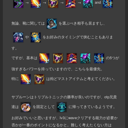
→
→
→
→
and
無論、靴に関しては
を選ぶべき相手も居ますし、
や
をお好みのタイミングで挟むこともありま
す。
ですが、基本は
の5つが
強すぎるパワーを持っていますので、こちらを最優先。
特に
は殆どマストアイテムと考えてください。
サブルーンはトリプルトニックの勝率が良いのですが、otp兄貴
達は
を固定として
に帰ってきているようです。
お好みでいいと思いますが、lv3にwaveクリアする能力が必要か
否かが一番のポイントになるかと。難しく考えたくない方は