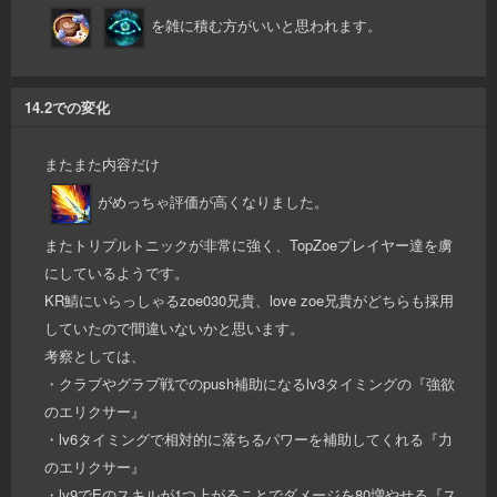
を雑に積む方がいいと思われます。
14.2での変化
またまた内容だけ
がめっちゃ評価が高くなりました。
またトリプルトニックが非常に強く、TopZoeプレイヤー達を虜
にしているようです。
KR鯖にいらっしゃるzoe030兄貴、love zoe兄貴がどちらも採用
していたので間違いないかと思います。
考察としては、
・クラブやグラブ戦でのpush補助になるlv3タイミングの『強欲
のエリクサー』
・lv6タイミングで相対的に落ちるパワーを補助してくれる『力
のエリクサー』
・lv9でEのスキルが1つ上がることでダメージを80増やせる『ス