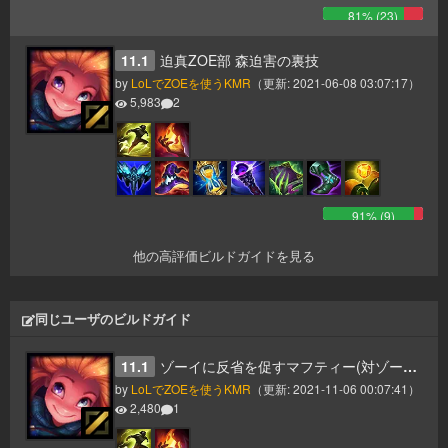
81
% (
23
)
11.1
迫真ZOE部 森迫害の裏技
by
LoLでZOEを使うKMR
（更新:
2021-06-08 03:07:17
）
5,983
2
91
% (
9
)
他の高評価ビルドガイドを見る
同じユーザのビルドガイド
11.1
ゾーイに反省を促すマフティー(対ゾーイチャンピオン集)
by
LoLでZOEを使うKMR
（更新:
2021-11-06 00:07:41
）
2,480
1