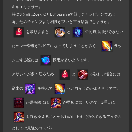
キルエリクサー』
特に3つ目はZoeがQとEとpassiveで戦うチャンピオンである
為、他のチャンプより相性が良いと言う結論でしょうか。
を取りますと、
と
の同時採用ができない
ためマナ管理がシビアになってしまうことが多く、
ラッ
シュする際には
採用が多いようです。
アサシンが多く居るため、
と
が欲しい場合には
従来の
を挟んで
へと向かうのがよさそうです。
が居る際には
が早めに欲しいので、2手目に
を置き換えることをお勧めします（強化できるアイテム
としては最強のコスパ）