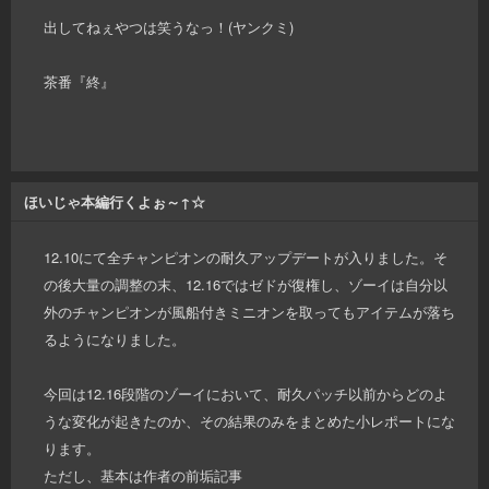
出してねぇやつは笑うなっ！(ヤンクミ)
茶番『終』
ほいじゃ本編行くよぉ～↑☆
12.10にて全チャンピオンの耐久アップデートが入りました。そ
の後大量の調整の末、12.16ではゼドが復権し、ゾーイは自分以
外のチャンピオンが風船付きミニオンを取ってもアイテムが落ち
るようになりました。
今回は12.16段階のゾーイにおいて、耐久パッチ以前からどのよ
うな変化が起きたのか、その結果のみをまとめた小レポートにな
ります。
ただし、基本は作者の前垢記事