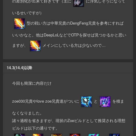
の差別化が出来て好きです（主に
に浮気しそうになって
いるせいですが）
型の戦い方は中華兄貴のDengFeng兄貴を参考にすれば
いいかなと。他はDeepLoLなどでOTPを探せば見つかるかと思い
ますが、
メインにしている方は少ないので…
14.3(14.4)以降
今回も簡潔に内容だけ
zoe030兄貴やlove zoe兄貴達がついに
と
を積ま
なくなりました。
諸々過程を省きますが、現状のZoeビルドとして推奨される理想
ビルドは以下の通りです。