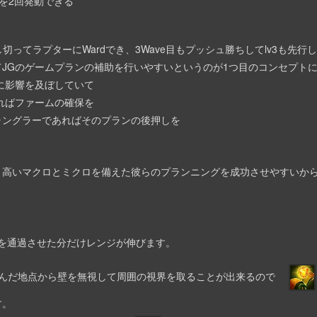
2回発動できる
し切ってラプターにWardでき、3Wave目もプッシュ勝ちしてlv3も先
JGのゲームプランの補助を行いやすいというのが1つ目のコンセプト
に影響を及ぼしていて
ればファームの確保を
ャングラーであればそのプランの後押しを
。
、高いマクロとミクロを備えた彼らのプランニングを成功させやすいか
通過させた分だけレンジが伸びます。
だ地点から壁を無視して周囲の視界を取ることが出来るので
す。