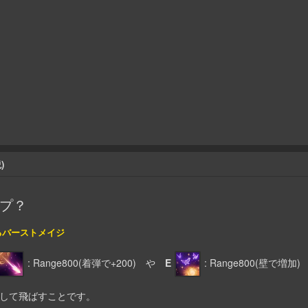
)
プ？
るバーストメイジ
: Range800(着弾で+200) や
E
: Range800(壁で
で伸ばして飛ばすことです。