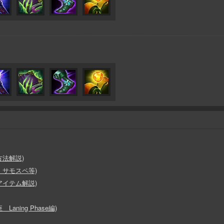
法解説)
、サモスペ等)
アイテム解説)
ning Phase編)