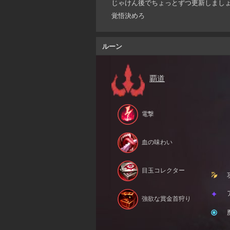
じゃけん後でちょっとずつ更新しまし
覚悟決めろ
ルーン
覇道
電撃
血の味わい
目玉コレクター
強欲な賞金首狩り