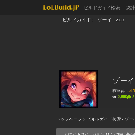
ビルドガイド検索
統計
ビルドガイド: ゾーイ - Zoe
ゾーイ
執筆者:
Lo
5,980
2
トップページ
>
ビルドガイド検索 - ゾー
このガイドはバージョン
11.1
の時に書か