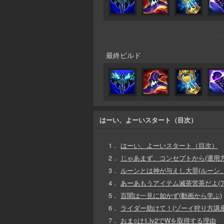
最終ビルド
はーい、よーいスタート（目次）
1．
はーい、よーいスタート（目次）
2．
じゃあまず、コンセプトから(運用方
3．
ルーンとは神が与えし大罪(ルーン
4．
あーあもうアイテム滅茶苦茶だよ(
5．
百聞は一見に如かず(動画から学ぶ)
6．
ライダー助けて！(ゾーイ狩り方講座 La
7．
おま○け1.lv2でWを取得する理由