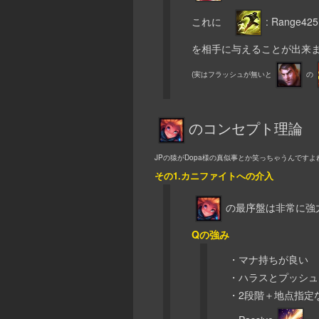
これに
: Rang
を相手に与えることが出来
(実はフラッシュが無いと
の
のコンセプト理論
JPの猿がDopa様の真似事とか笑っちゃうんですよ
その1.カニファイトへの介入
の最序盤は非常に強
Qの強み
・マナ持ちが良い
・ハラスとプッシュ
・2段階＋地点指定