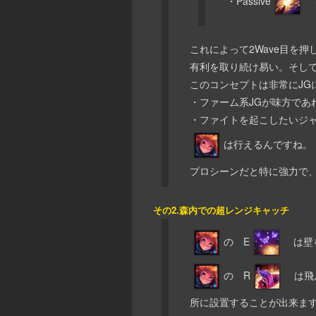
・Passive
を
これによって2Wave目を押
有利を取り続け易い。そして
このコンセプトは非常にJG
・ファーム系JGが味方であ
・ファイトを起こしたいジ
は行えるんですね
プロシーンだと特に強力で
その2.森内での超レンジキャッチ
の E
は壁を
の R
は飛ん
所に設置することが出来ま