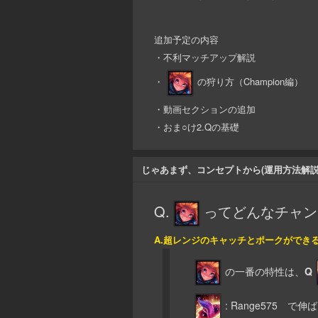
追加予定の内容
・不利マッチアップ解説
・
の狩り方（Champion編）
・動画セクションの追加
・おま○け2.Qの基礎
じゃあまず、コンセプトから(運用方法解説
Q.
ってどんなチャン
A.超レンジのキャッチとポークができ
の一番の特性は、
Q
: Range575 