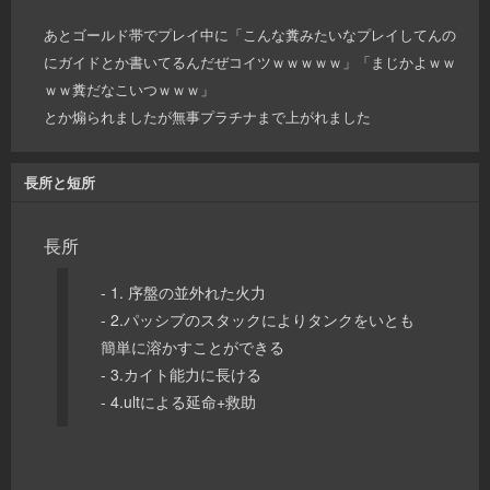
あとゴールド帯でプレイ中に「こんな糞みたいなプレイしてんの
にガイドとか書いてるんだぜコイツｗｗｗｗｗ」「まじかよｗｗ
ｗｗ糞だなこいつｗｗｗ」
とか煽られましたが無事プラチナまで上がれました
長所と短所
長所
- 1. 序盤の並外れた火力
- 2.パッシブのスタックによりタンクをいとも
簡単に溶かすことができる
- 3.カイト能力に長ける
- 4.ultによる延命+救助