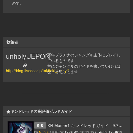
ので。
執筆者
unholyUEPON
万年プラチナのジャングル主体にプレイし
ているものです
主にジャングルのガイドを書いていければ
http://blog.livedoor.jp/takitaki_takkyi/
なーと思ってます
キンドレッドの高評価ビルドガイド
9.8
KR Master1 キンドレッドガイド 9.7ver
by
Nunц
（更新:
2019-04-05 16:13:19
）
53,123
19