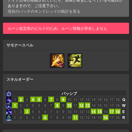
ありますので、ご注意下さい。
現在のパッチの
キンドレッド
の統計を見る
ルーン改定前のビルドのため、ルーン情報が存在しません
サモナースペル
スキルオーダー
パッシブ
1
2
3
4
5
6
7
8
9
10
11
12
13
14
15
16
17
18
Q
1
2
3
4
5
6
7
8
9
10
11
12
13
14
15
16
17
18
W
1
2
3
4
5
6
7
8
9
10
11
12
13
14
15
16
17
18
E
1
2
3
4
5
6
7
8
9
10
11
12
13
14
15
16
17
18
R