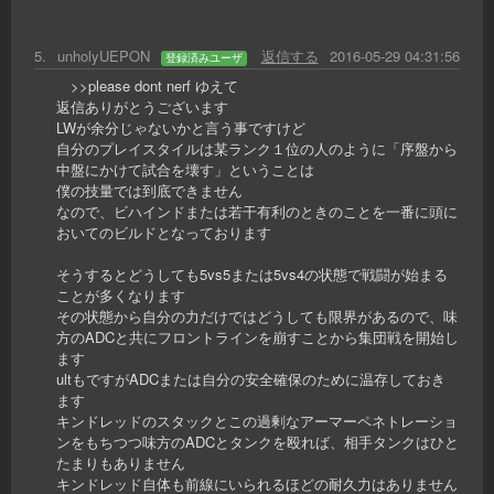
5
.
unholyUEPON
返信する
2016-05-29 04:31:56
登録済みユーザ
>>please dont nerf ゆえて
返信ありがとうございます
LWが余分じゃないかと言う事ですけど
自分のプレイスタイルは某ランク１位の人のように「序盤から
中盤にかけて試合を壊す」ということは
僕の技量では到底できません
なので、ビハインドまたは若干有利のときのことを一番に頭に
おいてのビルドとなっております
そうするとどうしても5vs5または5vs4の状態で戦闘が始まる
ことが多くなります
その状態から自分の力だけではどうしても限界があるので、味
方のADCと共にフロントラインを崩すことから集団戦を開始し
ます
ultもですがADCまたは自分の安全確保のために温存しておき
ます
キンドレッドのスタックとこの過剰なアーマーペネトレーショ
ンをもちつつ味方のADCとタンクを殴れば、相手タンクはひと
たまりもありません
キンドレッド自体も前線にいられるほどの耐久力はありません