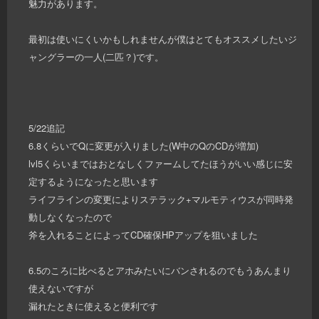
魅力があります。
最初は使いにくいかもしれませんが僕はとてもオススメしたいジ
ャングラーの一人(二匹？)です。
5/22追記
6.8くらいでQに変更が入りました(W中のQのCDが増加)
lvl5くらいまではおとなしくファームしてたほうがいい感じに安
定するようになったと思います
ライフラインの変更によりステラック+マルモティウスが同時発
動しなくなったので
斧を入れることによってCD確保HPアップを狙いました
6.5のころに比べるとアホみたいにバンされるのでもうあんまり
使えないですが
漏れたときに使えると便利です