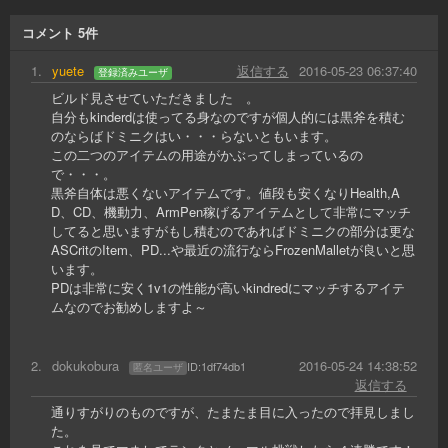
コメント
5
件
1
.
yuete
返信する
2016-05-23 06:37:40
登録済みユーザ
ビルド見させていただきました 。
自分もkinderdは使ってる身なのですが個人的には黒斧を積む
のならばドミニクはい・・・らないともいます。
この二つのアイテムの用途がかぶってしまっているの
で・・・。
黒斧自体は悪くないアイテムです。値段も安くなりHealth,A
D、CD、機動力、ArmPen稼げるアイテムとして非常にマッチ
してると思いますがもし積むのであればドミニクの部分は更な
ASCritのItem、PD...や最近の流行ならFrozenMalletが良いと思
います。
PDは非常に安く1v1の性能が高いkindredにマッチするアイテ
ムなのでお勧めしますよ～
2
.
dokukobura
2016-05-24 14:38:52
ID:
1df74db1
匿名ユーザ
返信する
通りすがりのものですが、たまたま目に入ったので拝見しまし
た。