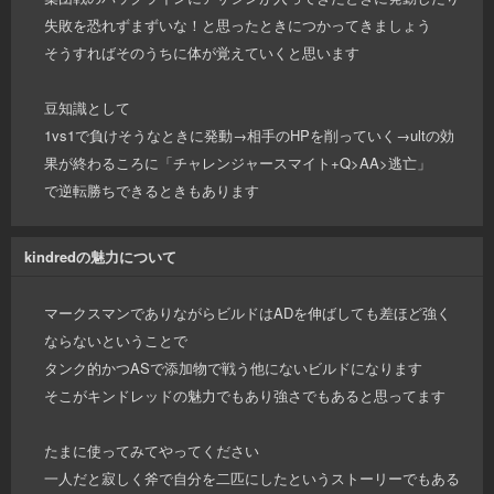
失敗を恐れずまずいな！と思ったときにつかってきましょう
そうすればそのうちに体が覚えていくと思います
豆知識として
1vs1で負けそうなときに発動→相手のHPを削っていく→ultの効
果が終わるころに「チャレンジャースマイト+Q>AA>逃亡」
で逆転勝ちできるときもあります
kindredの魅力について
マークスマンでありながらビルドはADを伸ばしても差ほど強く
ならないということで
タンク的かつASで添加物で戦う他にないビルドになります
そこがキンドレッドの魅力でもあり強さでもあると思ってます
たまに使ってみてやってください
一人だと寂しく斧で自分を二匹にしたというストーリーでもある