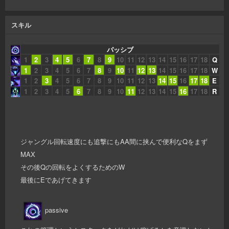
スキル
パッシブ
1
2
3
4
5
6
7
8
9
10
11
12
13
14
15
16
17
18
Q
1
2
3
4
5
6
7
8
9
10
11
12
13
14
15
16
17
18
W
1
2
3
4
5
6
7
8
9
10
11
12
13
14
15
16
17
18
E
1
2
3
4
5
6
7
8
9
10
11
12
13
14
15
16
17
18
R
ジャングル回転速度にも追撃にもAA間に挟んで便利なQをまず
MAX
その後Qの回転をよくするためのW
最後にEであげてきます
passive