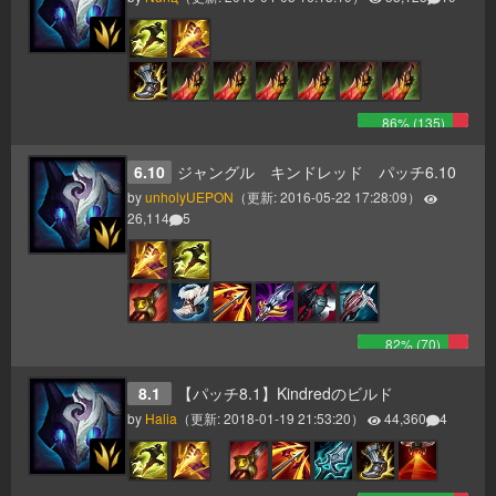
86
% (
135
)
6.10
ジャングル キンドレッド パッチ6.10
by
unholyUEPON
（更新:
2016-05-22 17:28:09
）
26,114
5
82
% (
70
)
8.1
【パッチ8.1】Kindredのビルド
by
Halia
（更新:
2018-01-19 21:53:20
）
44,360
4