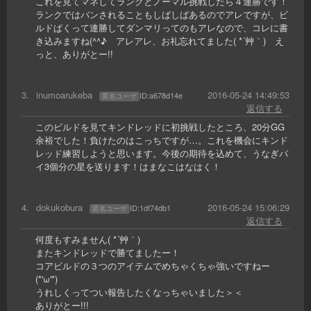
これを見てマネしてランクとノーマル挑戦したら４連勝です！
ランクではバンされることもしばしばあるのでアレですが、ビ
ルドぱくって連勝してダンマリってのもアレなので、コレに書
き込みますね(^^♪ アレアレ、お礼忘れてました( *´艸｀) え
っと、ありがとー!!
3
.
inumoarukeba
2016-05-24 14:49:53
ID:
a678d14e
匿名ユーザ
返信する
このビルドを見てキンドレッドに初挑戦したところ、20分GG
余裕でした！負けたのはこっちですが…。これを機会にキンド
レッド練習しようと思います。今後の期待を込めて、うなぎパ
イ3個分の星を送ります！はまなこはなはく！
4
.
dokukobura
2016-05-24 15:06:29
ID:
1df74db1
匿名ユーザ
返信する
何度もすみません( *´艸｀)
またキンドレッドで勝てましたー！
コアビルドの３つのアイテムでめちゃくちゃ強いですねー
(*'ω'*)
うれしくってつい報告したくなっちゃいました＞＜
ありがとー!!!