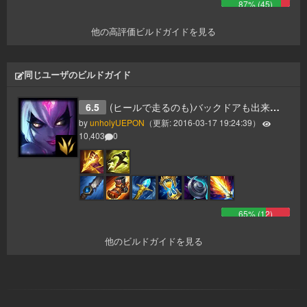
87
% (
45
)
他の高評価ビルドガイドを見る
同じユーザのビルドガイド
6.5
(ヒールで走るのも)バックドアも出来ちゃう変幻自在イブリンビルド パッチ6.5(楽じゃないのよ)
by
unholyUEPON
（更新:
2016-03-17 19:24:39
）
10,403
0
65
% (
12
)
他のビルドガイドを見る