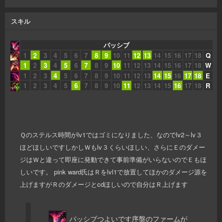
スキル
パッシブ
1
2
3
4
5
6
7
8
9
10
11
12
13
14
15
16
17
18
Q
1
2
3
4
5
6
7
8
9
10
11
12
13
14
15
16
17
18
W
1
2
3
4
5
6
7
8
9
10
11
12
13
14
15
16
17
18
E
1
2
3
4
5
6
7
8
9
10
11
12
13
14
15
16
17
18
R
Ｑのステルス時間がlv1ではゴミになりました、なのでlv2～lv３
ほどほしいですしかしＷもlv３くらいほしい、さらにＥのダメー
ジはＷと違って即座に発動できて事前準備がいらないのでＥもほ
しいです。 pink ward氏はＲをlvl1で放置してほかのダメージ源を
上げますがＲのダメージとcdほしいので自分はＲ上げます
パッシブつよいです序盤のファームが