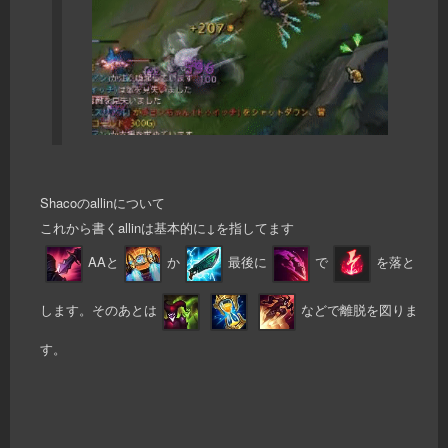
Shacoのallinについて
これから書くallinは基本的に↓を指してます
AAと
か
最後に
で
を落と
します。そのあとは
などで離脱を図りま
す。