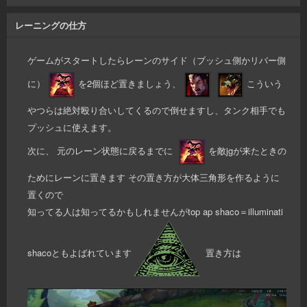
レーニングの仕方
ゲームがスタートしたらレーンのサイド（ブッシュ側かリバー側
に）
を2個ほど置きましょう、
こういう
やつらは絶対殴り合いしてくるので倒せますし、タンク相手でも
プッシュに使えます。
次に、 元のレーン状態に戻るまでに
を敵jgが来たときの
ためにレーンに置きます その置き方が大体三角形を作るように
置くので
知ってる人は知ってるかもしれませんがtop ap shaco＝illuminati
shacoともよばれています
置き方は