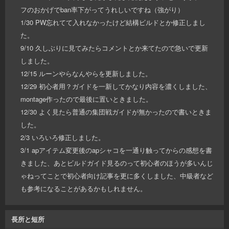
フのおかげでban率下がってうれしいですね（強がり）
1/30 PW忘れてて入れなかったけど結構ビルドとか修正しまし
た。
9/10 久しぶりに見てみたらコメントとか来てたので急いで更新
しました。
12/15 ルーンやらなんやらを更新しました。
12/29 初心者用？ガイドを一新してかなり内容を濃くしました、
montage作ったので最後に置いときました。
12/30 よく見たら普通の集団戦ガイドが無かったので書いときま
した。
2/3 いろいろ修正しました。
3/1 apアイテム変更後のapシャコを一通り触ってからの感想を書
きました、あとビルドガイド見るのって初心者のほうが多いんじ
ゃねってことで初心者向け記事を更に多くしました、中級者など
も参考になることがあるかもしれません。
長所と短所