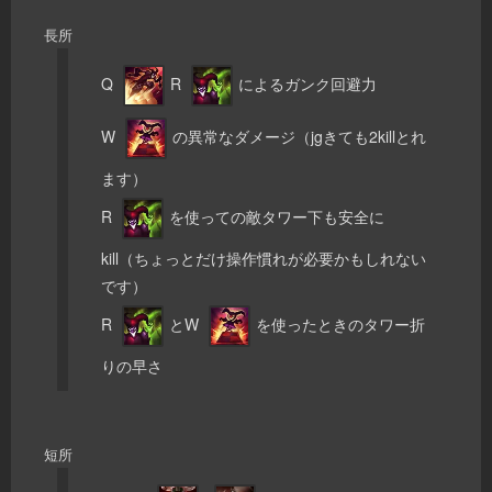
長所
Q
R
によるガンク回避力
W
の異常なダメージ（jgきても2killとれ
ます）
R
を使っての敵タワー下も安全に
kill（ちょっとだけ操作慣れが必要かもしれない
です）
R
とW
を使ったときのタワー折
りの早さ
短所