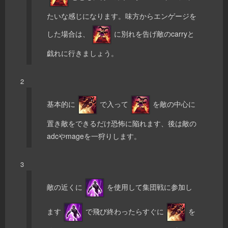
たいな感じになります。味方からエンゲージを
した場合は、
に別れを告げ敵のcarryと
戯れに行きましょう。
2
基本的に
で入って
を敵の中心に
置き敵をできるだけ恐怖に陥れます、後は敵の
adcやmageを一狩りします。
3
敵の近くに
を使用して集団戦に参加し
ます
で飛び終わったらすぐに
を