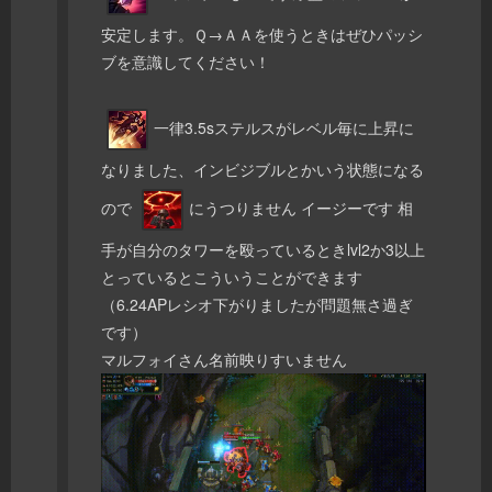
安定します。Ｑ→ＡＡを使うときはぜひパッシ
ブを意識してください！
一律3.5sステルスがレベル毎に上昇に
なりました、インビジブルとかいう状態になる
ので
にうつりません イージーです 相
手が自分のタワーを殴っているときlvl2か3以上
とっているとこういうことができます
（6.24APレシオ下がりましたが問題無さ過ぎ
です）
マルフォイさん名前映りすいません