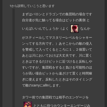
1から説明していこうと思います
まずはバロンとドラゴンでの集団戦の場合です
自分達が先に触ってる場合はピットの裏側 と
いえばいいんでしょうか（よく
なんか
がスティールしてマスタリーレベルをシャキー
ンってする方向です。）あそこからの敵の侵入
を警戒して入ってくるところに１，２個置いて
あとは川においておけば大丈夫です、川に置く
ときはできるだけピットに近づけると反転しや
すいですが、集団戦をすると負ける可能性のほ
うが高い場合ピットから遠ざけて置くと時間稼
ぎに使えます。反転したときはそのタイミング
で敵のcarryにallinします。
タワー前での集団戦では相手のエンゲージを
とともに待つカウンターエンゲージみ