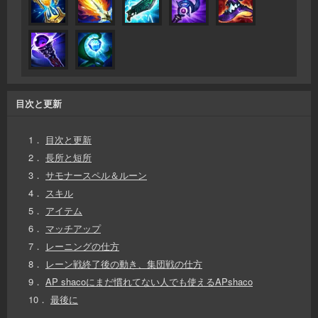
目次と更新
1．
目次と更新
2．
長所と短所
3．
サモナースペル＆ルーン
4．
スキル
5．
アイテム
6．
マッチアップ
7．
レーニングの仕方
8．
レーン戦終了後の動き、集団戦の仕方
9．
AP shacoにまだ慣れてない人でも使えるAPshaco
10．
最後に