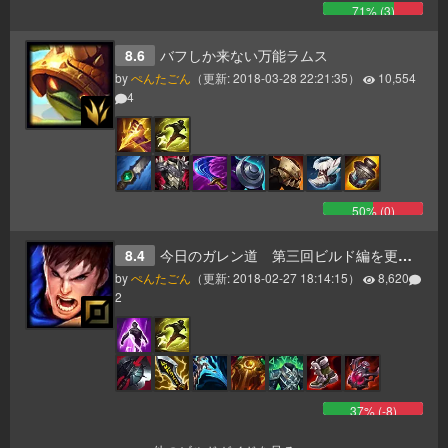
71
% (
3
)
8.6
バフしか来ない万能ラムス
by
ぺんたごん
（更新:
2018-03-28 22:21:35
）
10,554
4
50
% (
0
)
8.4
今日のガレン道 第三回ビルド編を更新しました！
by
ぺんたごん
（更新:
2018-02-27 18:14:15
）
8,620
2
37
% (
-8
)