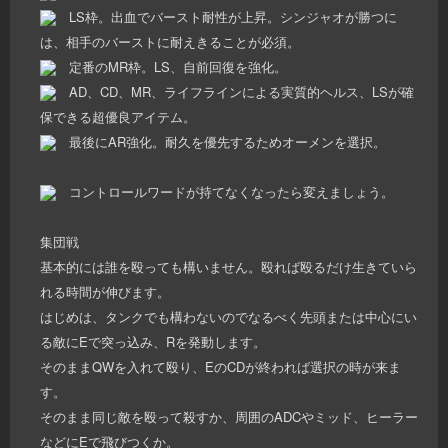
LS枠。出血でバースト耐性が上昇。シンジャオが勝つに
は、相手のバーストに耐えきることが必須。
定番のMR枠。LS、自前回復を強化。
AD、CD、MR、ライフラインによる実質的ヘルス、LSが確
保できる超優良アイテム。
最後にAR強化。耐久を優先するためオーメンを選択。
コントロールワードが持てなくなったら変えましょう。
集団戦
基本的には誰を殴っても構いません。殴れば殴るだけ生きていら
れる時間が伸びます。
はじめは、タンクでも構わないのでなるべく先頭または中心にい
る敵にEで突っ込み、Rを発動します。
そのままQWを入れて殴り、EのCDが終われば選択の時が来ま
す。
そのまま同じ敵を殴って殺すか、周囲のADCやミッド、ヒーラー
などにEで飛びつくか。