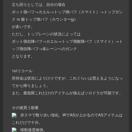
立ち回りとしては、自分の場合
ボット側バフ→カエル→トップ側バフ（スマイト）→トップガン
ク ro 敵トップ側バフ（カウンターjg）
が多いです。
ただし、トップレーンの状況によっては
ボット側自陣バフ→カエル→トップ側敵陣バフ（スマイト）→ト
ップ側自陣バフ→各レーンへのガンク
となります。
1stリコール
所持金は状況によりけりですが、これぐらいは買えるようになっ
てから帰りましょう。
また、最低限これだけのアイテムが揃えばソロドラが可能です。
その後買う順番
赤スマで殴り合い強化。WでASが上がるのでASアイテムは
これだけで十分。
移動速度確保。