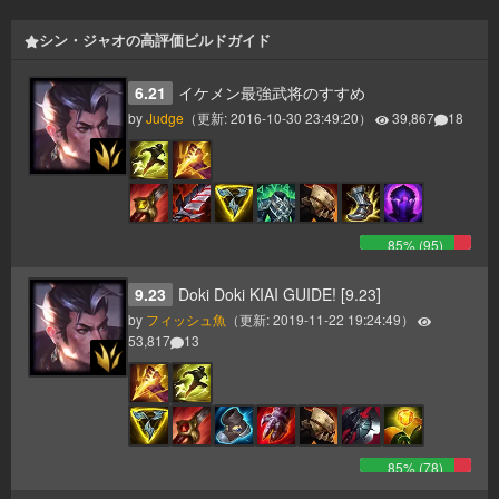
シン・ジャオの高評価ビルドガイド
6.21
イケメン最強武将のすすめ
by
Judge
（更新:
2016-10-30 23:49:20
）
39,867
18
85
% (
95
)
9.23
Doki Doki KIAI GUIDE! [9.23]
by
フィッシュ魚
（更新:
2019-11-22 19:24:49
）
53,817
13
85
% (
78
)