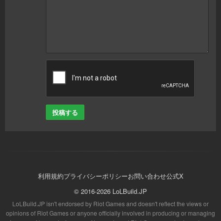
投稿する
利用規約
プライバシーポリシー
お問い合わせ
公式X
© 2016-2026 LoLBuild.JP
LoLBuild.JP isn't endorsed by Riot Games and doesn't reflect the views or
opinions of Riot Games or anyone officially involved in producing or managing