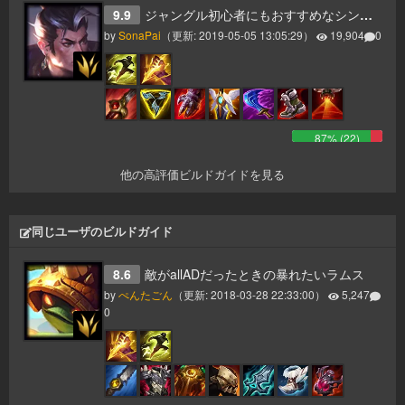
9.9
ジャングル初心者にもおすすめなシン・ジャオ
by
SonaPai
（更新:
2019-05-05 13:05:29
）
19,904
0
87
% (
22
)
他の高評価ビルドガイドを見る
同じユーザのビルドガイド
8.6
敵がallADだったときの暴れたいラムス
by
ぺんたごん
（更新:
2018-03-28 22:33:00
）
5,247
0