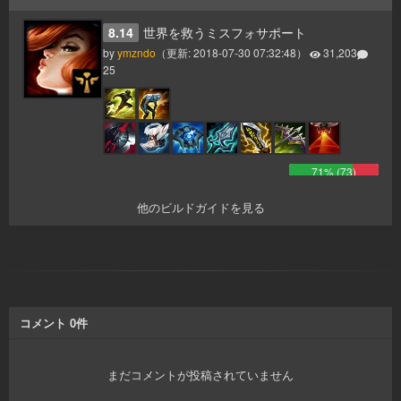
8.14
世界を救うミスフォサポート
by
ymzndo
（更新:
2018-07-30 07:32:48
）
31,203
25
71
% (
73
)
他のビルドガイドを見る
コメント
0
件
まだコメントが投稿されていません