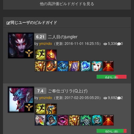
他の高評価ビルドガイドを見る
同じユーザのビルドガイド
6.21
二人目のjungler
by
ymzndo
（更新:
2016-11-01 16:25:15
）
5,336
0
64
% (
8
)
7.4
ご奉仕ゴリラ(Q上げ)
by
ymzndo
（更新:
2017-02-20 05:05:20
）
9,692
2
90
% (
8
)