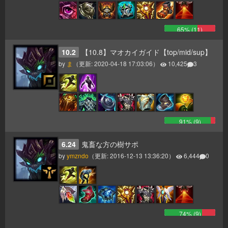
65
% (
11
)
10.2
【10.8】マオカイガイド【top/mid/sup】
by
ま
（更新:
2020-04-18 17:03:06
）
10,425
3
91
% (
9
)
6.24
鬼畜な方の樹サポ
by
ymzndo
（更新:
2016-12-13 13:36:20
）
6,444
0
74
% (
9
)