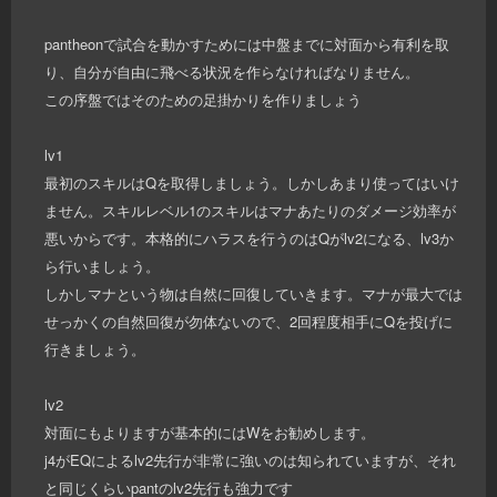
pantheonで試合を動かすためには中盤までに対面から有利を取
り、自分が自由に飛べる状況を作らなければなりません。
この序盤ではそのための足掛かりを作りましょう
lv1
最初のスキルはQを取得しましょう。しかしあまり使ってはいけ
ません。スキルレベル1のスキルはマナあたりのダメージ効率が
悪いからです。本格的にハラスを行うのはQがlv2になる、lv3か
ら行いましょう。
しかしマナという物は自然に回復していきます。マナが最大では
せっかくの自然回復が勿体ないので、2回程度相手にQを投げに
行きましょう。
lv2
対面にもよりますが基本的にはWをお勧めします。
j4がEQによるlv2先行が非常に強いのは知られていますが、それ
と同じくらいpantのlv2先行も強力です