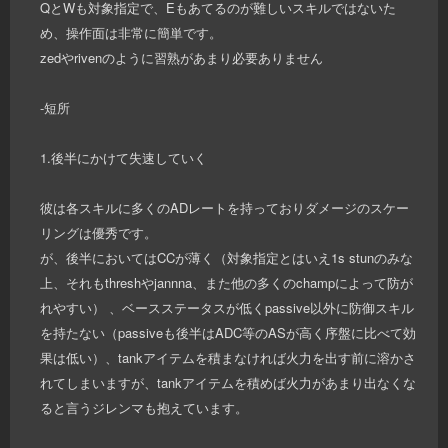
QとWも対象指定で、Eもあてるのが難しいスキルではないた
め、操作面は非常に簡単です。
zedやrivenのように習熟があまり必要ありません
-短所
1.後半にかけて失速していく
彼は各スキルに多くのADレートを持っておりダメージのスケー
リングは優秀です。
が、後半においてはCCが薄く（対象指定とはいえ1s stunのみな
上、それもthreshやjannna、また他の多くのchampによって防が
れやすい） 、ベースステータスが低くpassive以外に防御スキル
を持たない（passiveも後半はADC等のASが高く序盤に比べて効
果は低い）、tankアイテムを積まなければ火力を出す前に溶かさ
れてしまいますが、tankアイテムを積めば火力があまり出なくな
ると言うジレンマも抱えています。