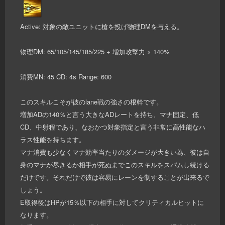
Active: 対象の敵ユニットに槍を投げ物理DMを与える。
物理DM: 65/105/145/185/225 + 増加攻撃力 × 140%
消費MN: 45 CD: 4s Range: 600
このスキルこそが彼のlane戦の強さの根幹です。
増加ADの140％と言う大きなADレートを持ち、マナ固定、低
CD、中射程であり、なおかつ対象指定と言う非常に高性能なハ
ラス性能を持ちます。
マナ消費も少なくマナ効率当たりのダメージが大きい為、彼は自
身のマナが尽きるか相手が死ぬまでこのスキルをスパムし続ける
だけです。それだけで彼は容易にレーンを制することが出来るで
しょう。
E取得後はHPが15％以下の相手に対してクリティカルヒットに
なります。