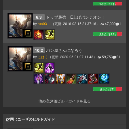
76
% (
421
)
6.3
トップ最強 E上げパンテオン！
by
rua0311
（更新:
2016-02-15 21:37:16
）
47,009
1
83
% (
168
)
10.2
パン屋さんになろう
by
こはく
（更新:
2020-05-01 07:11:43
）
59,753
21
81
% (
47
)
他の高評価ビルドガイドを見る
同じユーザのビルドガイド