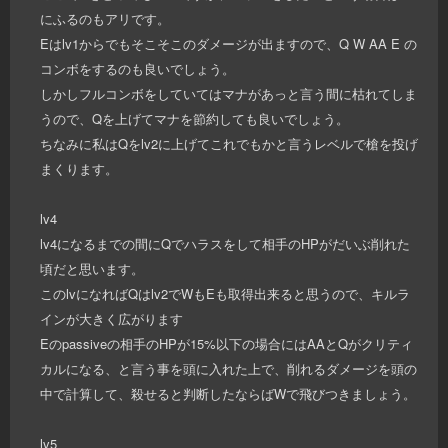
にふるのもアリです。
Eはlv1からでもそこそこのダメージが出ますので、Q W AA E の
コンボをするのも良いでしょう。
しかしフルコンボをしていてはマナがあっと言う間に枯れてしま
うので、Qを上げてマナを節約しても良いでしょう。
ちなみに私はQをlv2に上げてこれでもかと言うレベルで槍を投げ
まくります。
lv4
lv4になるまでの間にQでハラスをして相手のHPがだいぶ削れた
頃だと思います。
このlvになればQはlv2でWもEも取得出来ると思うので、キルラ
インが大きく広がります
Eのpassiveの相手のHPが15%以下の場合にはAAとQがクリティ
カルになる、と言う事を頭に入れた上で、削れるダメージを頭の
中で計算して、殺せると判断したならばWで飛びつきましょう。
lv5