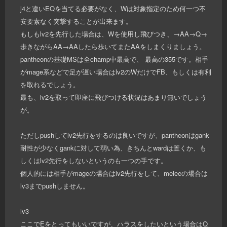
j4と違いEQを当てる必要がなく、Wは対象指定のため何一つ不
安要素なく突撃することが出来ます。
もしもlv2を先行した場合は、Wを使用し飛びつき、→AA→Q→
歩きながらAA→AAしたら歩いてまたAAをしまくりましょう。
pantheonの基礎MSは全champ中最高で、 最高の355です。相手
がmage系などで足が遅い場合はlv2のWだけでFB、もしくは有利
を取れるでしょう。
最も、lv2を取って即座に飛びつける状況はあまり無いでしょう
が。
ただしpushしてlv2先行をするのは良いですが、pantheonはgank
耐性が少なくgankに対して弱い為、きちんとwardは置くか、も
しくはlv2先行をしないというのも一つの手です。
個人的には相手がmageの場合はlv2先行をして、meleeの場合は
lv3までpushしません。
lv3
ここでEをとってもいいですが、ハラスをしたいという場合はQ