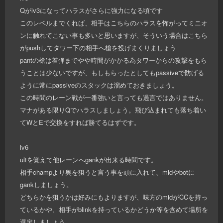
Qがlv3になってハラスがさらに強力になる頃です
このレベルまでくれば、相手はこちらのハラスを怖がってミニオ
ンに触れてこない事も多いと思いますが、そういう場合はこちら
がpushしてタワー下の相手へ槍を投げまくりましょう
pantの槍は着弾までやや時間がかかる為タワーからの攻撃をもら
うことは少ないですが、もしもらったとしてもpassiveで防げる
ように常にpassiveのスタックは溜めておきましょう。
この時間のレーン戦が一番強いと言っても過言ではありません。
マナがある限りQでハラスしましょう。飛び込まれても落ち着い
てWとEで交換をすれば勝てるはずです。
lv6
ultを覚えて他レーンへgankが出来る時間です。
相手champより奥を狙うと言う事を頭に入れて、midやbotに
gankしましょう。
どちらかを狙うかは好みにもよりますが、味方のmidがCCを持っ
ているかや、相手がblinkを持っているかどうか等を含めて場所を
選定しましょう。