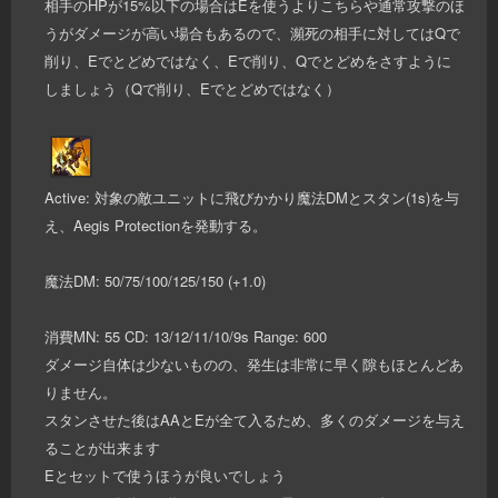
相手のHPが15%以下の場合はEを使うよりこちらや通常攻撃のほ
うがダメージが高い場合もあるので、瀕死の相手に対してはQで
削り、Eでとどめではなく、Eで削り、Qでとどめをさすように
しましょう（Qで削り、Eでとどめではなく）
Active: 対象の敵ユニットに飛びかかり魔法DMとスタン(1s)を与
え、Aegis Protectionを発動する。
魔法DM: 50/75/100/125/150 (+1.0)
消費MN: 55 CD: 13/12/11/10/9s Range: 600
ダメージ自体は少ないものの、発生は非常に早く隙もほとんどあ
りません。
スタンさせた後はAAとEが全て入るため、多くのダメージを与え
ることが出来ます
Eとセットで使うほうが良いでしょう