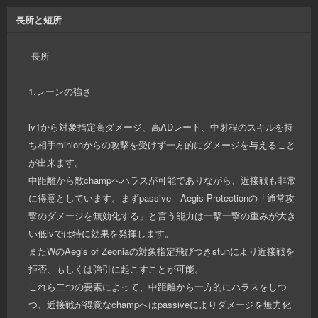
長所と短所
-長所
1.レーンの強さ
lv1から対象指定高ダメージ、高ADレート、中射程のスキルを持
ち相手minionからの攻撃を受けず一方的にダメージを与えること
が出来ます。
中距離から敵champへハラスが可能でありながら、近接戦も非常
に得意としています。まずpassive Aegis Protectionの「通常攻
撃のダメージを無効化する」と言う能力は一撃一撃の重みが大き
い低lvでは特に効果を発揮します。
またWのAegis of Zeoniaの対象指定飛びつきstunにより近接戦を
拒否、もしくは強引に起こすことが可能。
これら二つの要素によって、中距離から一方的にハラスをしつ
つ、近接戦が得意なchampへはpassiveによりダメージを無力化