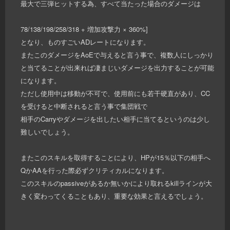
最大で三弾ヒットする為、すべて当たった場合のダメージは
78/138/198/258/318 + 増加攻撃力 × 360%]
となり、ものすごいADレートになります。
またこのダメージをAoEで与えると言う事で、複数人にしっかり
と当てることが出来れば凄まじいダメージを出力することが可能
になります。
ただし使用中は移動が不可で、使用前にも若干硬直があり、CC
を受けると中断されると言う事で集団戦で
相手のCarryやダメージを出したい相手に当てるというのは少し
難しいでしょう。
またこのスキルを取得することにより、HPが15％以下の相手へ
QかAAを行った際必ずクリティカルになります。
このスキルのpassiveがあるか無いかにより取れるkillラインが大
きく変わってくることもあり、重要な効果と言えるでしょう。