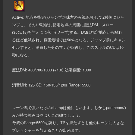
Active: 地点を指定(ジャンプ迄味方のみ視認可)して2秒後にジャ
ンプし、その1.5秒後に指定地点の周囲に魔法DM、スロー
(35%,1s)を与えつつ落下(ワープ)する。DMは指定地点から離れ
るほど低減され、範囲最端では50%となる。ジャンプ前にキャン
セルすると、消費した分のマナが回復し、このスキルのCDは10
秒になる。
魔法DM: 400/700/1000 (+1.0) 効果範囲: 1000
消費MN: 125 CD: 150/135/120s Range: 5500
レーン戦で強いだけのchampは他にもいます、しかしpantheonの
みが持つ強みはやはりこのultでしょう。
脅威のRange:5500を誇り、TPを持たずとも他のレーンに大きな
プレッシャーを与えることが出来ます。