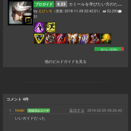
8.23
カミールを学びたい方のためのガイド
プロガイド
by
えびンモ
（更新:
2018-11-29 22:42:21
）
52,293
31
91
% (
339
)
他のビルドガイドを見る
コメント
4
件
1
.
hiroki
返信する
2016-02-25 09:24:43
登録済みユーザ
いいガイドだった