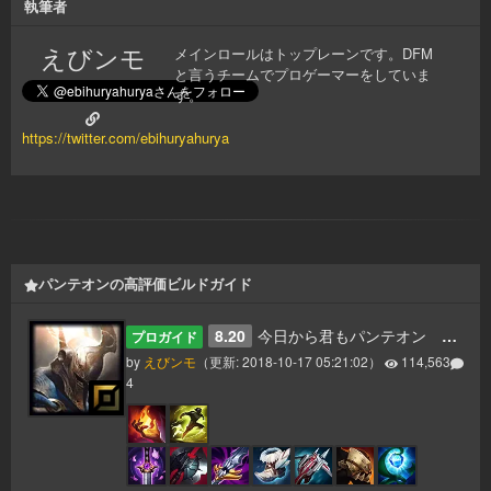
執筆者
えびンモ
メインロールはトップレーンです。DFM
と言うチームでプロゲーマーをしていま
す。
https://twitter.com/ebihuryahurya
パンテオンの高評価ビルドガイド
8.20
今日から君もパンテオン 更新8.20
プロガイド
by
えびンモ
（更新:
2018-10-17 05:21:02
）
114,563
4