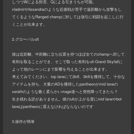
しつつWによる拒否、Qによる引きうちが可能。
vladmirやlissandraのような近接戦が苦手で遠距離から攻撃をし
てくるようなRanged champに対しては強引に戦闘を起こしに行
くことが出来ます。
2.グローバルult
彼は近距離、中距離に立ち位置を持つほぼ全てのchampへ対して
有利を取ることができ、そこで取った有利をult-Grand Skyfallに
よって他のレーンにまで影響を与えることが出来ます。
考えてみてください、top laneにて2kill、3killを獲得して、十分な
アイテムを持ち、大量のADを獲得したpantheonがmid laneの
xerathのような脆く柔らかいmage達へと突然降ってきたら？
生き残れる訳がありません。彼のultが上がる度にmid laneやbot
laneはpantheonに震えなければならないのです
3.操作が簡単