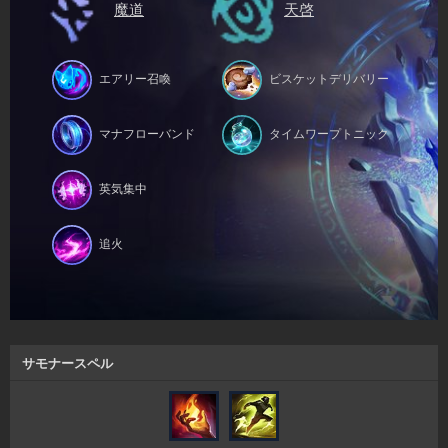
魔道
天啓
エアリー召喚
ビスケットデリバリー
マナフローバンド
タイムワープトニック
英気集中
追火
サモナースペル