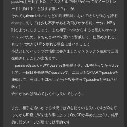
passiveも発動する為、このスキルで飛びかかってダメージトレ
ードに負けることはまず無いです、が。
それでもrivenやdariusなどの近接戦闘において絶大な強さを誇る
champに対しては少し不安がある為飛びかかる前に十分にHPを
削るようにしましょう。また相手jungleからすると絶好のgankチ
ャンスのため、きちんとwardを置いて警戒して、仕留めきれる、
もしくは大きくHPを削れる場合に使いましょう
小技としてパッシブの場所に書きましたがスタックを連続で三回
発動させることが出来ます。
（passive3stuck＋Wでpassiveを発動させ、CDを待ってからdive
して、一回目を発動中のpassiveで、二回目をQやAAでpassiveを
発動して、三回目をCDが上がったWを使ってpassiveを発動させ
防ぐ）
余裕があれば溜めておくのも良いでしょう。
また、相手を追いかける状況ではWを使うのも良いですがQを打
ってから即座にWを使う事によってQのCDが早めに上がり、結果
的に総ダメージが増えて効率的です