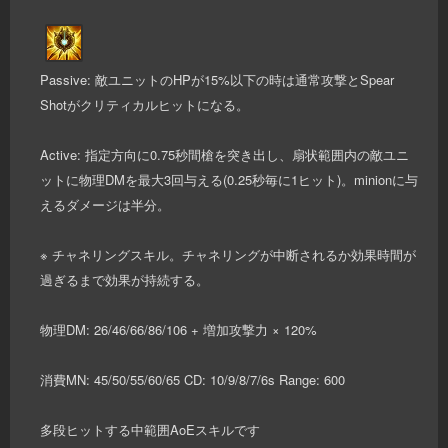
Passive: 敵ユニットのHPが15%以下の時は通常攻撃とSpear
Shotがクリティカルヒットになる。
Active: 指定方向に0.75秒間槍を突き出し、扇状範囲内の敵ユニ
ットに物理DMを最大3回与える(0.25秒毎に1ヒット)。minionに与
えるダメージは半分。
※ チャネリングスキル。チャネリングが中断されるか効果時間が
過ぎるまで効果が持続する。
物理DM: 26/46/66/86/106 + 増加攻撃力 × 120%
消費MN: 45/50/55/60/65 CD: 10/9/8/7/6s Range: 600
多段ヒットする中範囲AoEスキルです