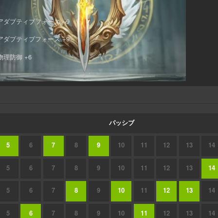
アダプティブフォース +9
アダプティブフォース +9
物理防御 +6
パッシブ
5
6
7
8
9
10
11
12
13
14
5
6
7
8
9
10
11
12
13
14
5
6
7
8
9
10
11
12
13
14
5
6
7
8
9
10
11
12
13
14