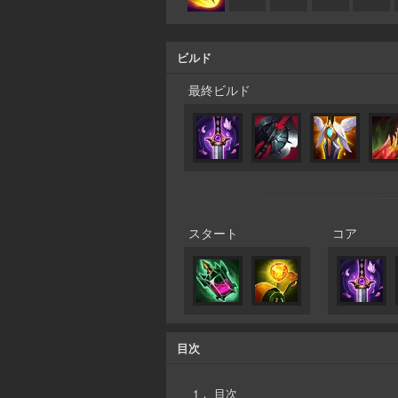
ビルド
最終ビルド
スタート
コア
目次
1．
目次