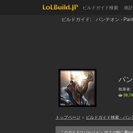
ビルドガイド検索
統計
ビルドガイド: パンテオン - Pant
パン
執筆者:
59,7
トップページ
>
ビルドガイド検索 - パン
このガイドはバージョン
10.2
の時に書か