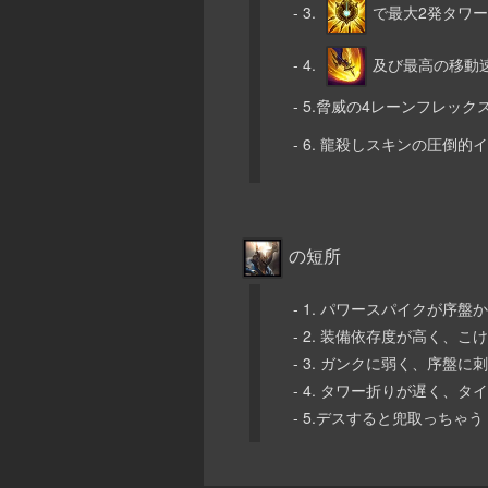
- 3.
で最大2発タワ
- 4.
及び最高の移動
- 5.脅威の4レーンフレック
- 6. 龍殺しスキンの圧倒
の短所
- 1. パワースパイクが
- 2. 装備依存度が高く、
- 3. ガンクに弱く、序盤
- 4. タワー折りが遅く
- 5.デスすると兜取っちゃう