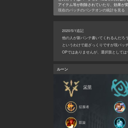
アイテム等が削除されていたり、効果が
現在のパッチの
パンテオン
の統計を見る
2020/5/1追記
他の人が新パンテ書いてくれるんだろ
というわけで超ざっくりですが現パッ
OPではありませんが、選択肢としては
ルーン
栄華
征服者
凱旋