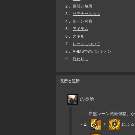
2．
長所と短所
3．
サモナースペル
4．
ルーン考察
5．
アイテム
6．
スキル
7．
レーンについて
8．
ARMSでのパンテオン
9．
終わりに
長所と短所
の長所
- 1. 序盤レーン戦最強格
- 2.
と
による