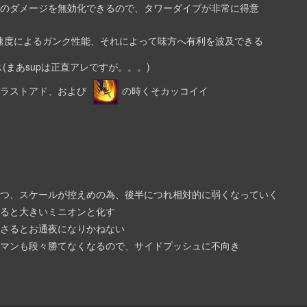
ーのダメージを無効化できるので、タワーダイブが非常に得意
速度によるガンク性能、それによって味方へ有利を波及できる
ス(まあsupは正直アレですが。。。)
的イラストアド、および
の時くそカッコイイ
序盤かつ、スケールが控えめの為、後半につれ相対的に弱くなっていく
こけると大きいミニオンと化す
に刺さるとお通夜になりかねない
、タイマンも段々勝てなくなるので、サイドプッシュに不向き