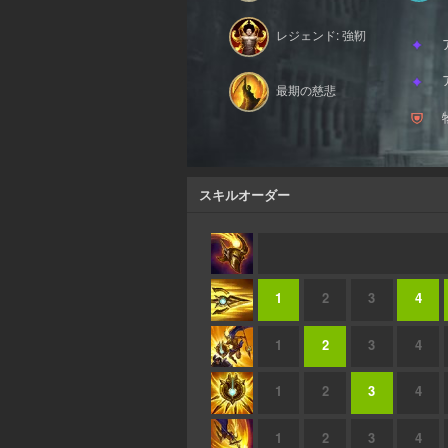
レジェンド: 強靭
最期の慈悲
スキルオーダー
1
2
3
4
1
2
3
4
1
2
3
4
1
2
3
4