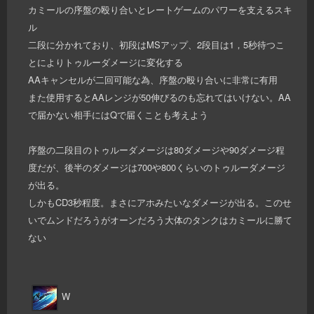
カミールの序盤の殴り合いとレートゲームのパワーを支えるスキ
ル
二段に分かれており、初段はMSアップ、2段目は1，5秒待つこ
とによりトゥルーダメージに変化する
AAキャンセルが二回可能な為、序盤の殴り合いに非常に有用
また使用するとAAレンジが50伸びるのも忘れてはいけない。AA
で届かない相手にはQで届くことも考えよう
序盤の二段目のトゥルーダメージは80ダメージや90ダメージ程
度だが、後半のダメージは700や800くらいのトゥルーダメージ
が出る。
しかもCD3秒程度。まさにアホみたいなダメージが出る。このせ
いでムンドだろうがオーンだろう大体のタンクはカミールに勝て
ない
W