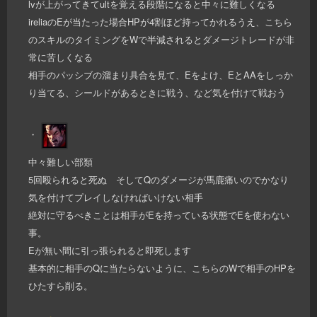
lvが上がってきてultを覚える段階になると中々に難しくなる
ireliaのEが当たった場合HPが4割ほど持ってかれるうえ、こちら
のスキルのタイミングをWで半減されるとダメージトレードが非
常に苦しくなる
相手のパッシブの溜まり具合を見て、Eをよけ、EとAAをしっか
り当てる、シールドがあるときに戦う、など気を付けて戦おう
・
中々難しい部類
5回殴られると死ぬ そしてQのダメージが馬鹿痛いのでかなり
気を付けてプレイしなければいけない相手
絶対に守るべきことは相手がEを持っている状態でEを使わない
事。
Eが無い間に引っ張られると即死します
基本的に相手のQに当たらないように、こちらのWで相手のHPを
ひたすら削る。