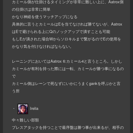
カミール側が仕掛けるタイミングが非常に難しい上に、Aatrox側
の仕掛けは非常に簡単
かなり神経を使うマッチアップになる
具体的に言うとカミールはEを当てなければ勝てないが、Aatrox
はEで避けられる上にQのノックアップで潰すことも可能
もしEが潰された場合Wからソロキルまで繋がるのでEの使用を
かなり気を付けなければならない。
レーニングにおいてはAatrox 6:カミール4と言うところ。しかし
カミールが有利を持った際には一転、カミールが勝つ事になるの
で
カミール側はレーンで死なずにいかにうまくgankを呼ぶかと言
う所
・
Irelia
中々難しい部類
プレスアタックを持つことで最序盤は勝つ事が出来るが、相手の