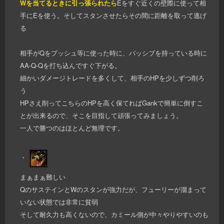
Wを当てるときに引っ張られたら
Eをすぐ近くの壁際に使って相
手にEを使う。そしてスタンさせたらその間に距離を取って逃げ
る
相手がQをプッシュ等に使った時に、パッシブを持っている時に
AA-Q-Qを打ち込んですぐ下がる。
細かいダメージトレードを多くして、相手のHPを少しずつ削ろ
う
HPさえ削ってこちらのHPを高く保てればGankで簡単に倒すこ
とが出来るので、そこを目指して頑張ってみましょう。
一人で勝つのはほとんど無理です。
・
まぁまぁ難しい
QのサステインとWのスタンが強力だが、フューリーが溜まって
いない状態では非常に貧弱
そして耐久力も高くないので、カミール側が中々やりやすいのも