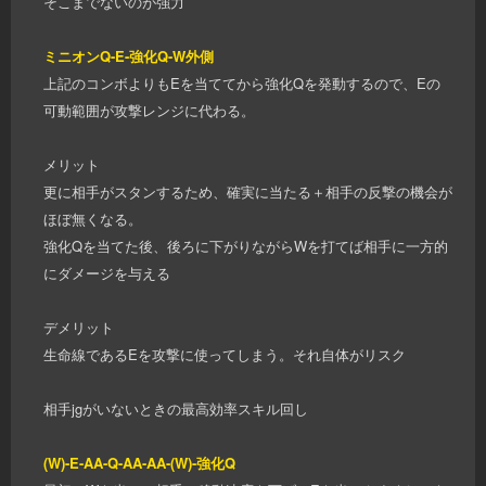
そこまでないのが強力
ミニオンQ-E-強化Q-W外側
上記のコンボよりもEを当ててから強化Qを発動するので、Eの
可動範囲が攻撃レンジに代わる。
メリット
更に相手がスタンするため、確実に当たる＋相手の反撃の機会が
ほぼ無くなる。
強化Qを当てた後、後ろに下がりながらWを打てば相手に一方的
にダメージを与える
デメリット
生命線であるEを攻撃に使ってしまう。それ自体がリスク
相手jgがいないときの最高効率スキル回し
(W)-E-AA-Q-AA-AA-(W)-強化Q