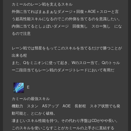
カミールのレーン戦を支えるスキル
外側に当てればまぁまぁなダメージ＋回復＋AOE＋スローと言
う超高性能スキルになるのでこの外側を当てるのを意識したい。
内側に当てるとしょぼいダメージ 回復無し スロー無し にな
るので注意
レーン戦では彗星をもってこのスキルを当てるだけで勝つことが
出来る程
また、Qをミニオンに使って起き、Wのスロー当て、Qのトゥル
ー二段目当てもレーン戦のダメージトレードにおいて有用だ
E
カミールの最強スキル
機動力 スタン ASアップ AOE 長射程 スネア状態でも発
動可能と、とにかく破格。
凄まじいスキル性能を持つ。その代わり序盤はCDがやや長い。
このスキルを使いこなすことがカミールの上手さに直結する