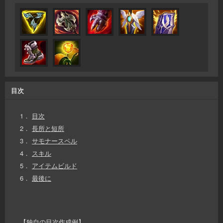
目次
1．
目次
2．
長所と短所
3．
サモナースペル
4．
スキル
5．
アイテムビルド
6．
最後に
【独自の目次作成例】