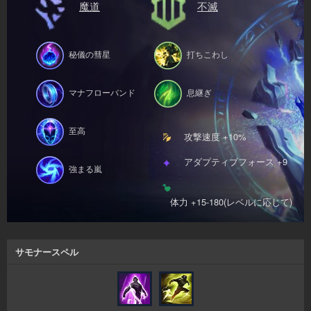
魔道
不滅
秘儀の彗星
打ちこわし
マナフローバンド
息継ぎ
至高
攻撃速度 +10%
アダプティブフォース +9
強まる嵐
体力 +15-180(レベルに応じて)
サモナースペル