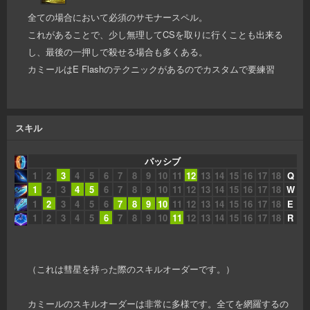
全ての場合において必須のサモナースペル。
これがあることで、少し無理してCSを取りに行くことも出来る
し、最後の一押しで殺せる場合も多くある。
カミールはE Flashのテクニックがあるのでカスタムで要練習
スキル
パッシブ
1
2
3
4
5
6
7
8
9
10
11
12
13
14
15
16
17
18
Q
1
2
3
4
5
6
7
8
9
10
11
12
13
14
15
16
17
18
W
1
2
3
4
5
6
7
8
9
10
11
12
13
14
15
16
17
18
E
1
2
3
4
5
6
7
8
9
10
11
12
13
14
15
16
17
18
R
（これは彗星を持った際のスキルオーダーです。）
カミールのスキルオーダーは非常に多様です。全てを網羅するの