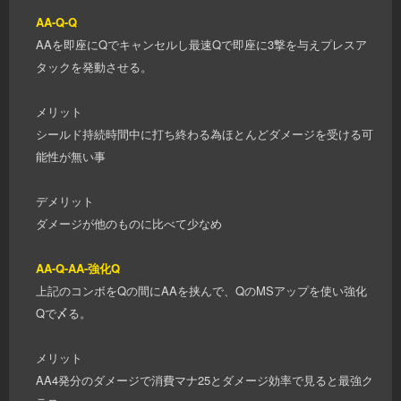
AA-Q-Q
AAを即座にQでキャンセルし最速Qで即座に3撃を与えプレスア
タックを発動させる。
メリット
シールド持続時間中に打ち終わる為ほとんどダメージを受ける可
能性が無い事
デメリット
ダメージが他のものに比べて少なめ
AA-Q-AA-強化Q
上記のコンボをQの間にAAを挟んで、QのMSアップを使い強化
Qで〆る。
メリット
AA4発分のダメージで消費マナ25とダメージ効率で見ると最強ク