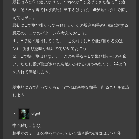
最初はWとQで追いかけて、singedがEで投げてきた後にEで追
撃 そのEを当てれば瀕死に出来るはずだ。ultがあればultで捕ま
えても良い。
最初にEで飛び掛かっても良いが、その場合相手の行動に対する
反応の、二つのパターンを考えておこう。
１、Eで投げ飛ばしてくる。 この相手にEで飛び掛かるのは
NG あまり意味が無いのでやめておこう
２、Eで投げ飛ばせない。 この相手ならEで飛び掛かるのも良
い。ただし投げ飛ばされたら追いかけるのはやめよう。AAとQ
を入れて満足しよう。
基本的にWで削ってからall inすれば余裕な相手 削ることを意識
しよう
・
urgot
中々難しい部類
相手がカミールの事をわかっている場合勝つのはほぼ不可能