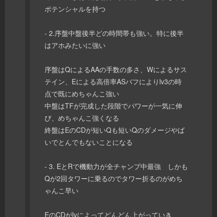
ポテンシャルを持つ
- 2.序盤中盤後半どの時間帯も強い。特に後半
はアホみたいに強い
序盤はQによるAAの手数の多さ、Wによるサス
テイン、Eによる高倍率ASバフによりlv3の時
点で既にめちゃんこ強い
中盤はTFが完成した段階でパワーが一気に伸
び、めちゃんこ強くなる
終盤はEのCDが短いQも短いQのダメージやば
いでとんでもないことになる
- 3. EとRで機動力が全チャンプ中最強 しかも
Qが2回タワーに乗るのでタワー折るのがめち
ゃんこ早い
EのCDがlvによってどんどん上がっていき、