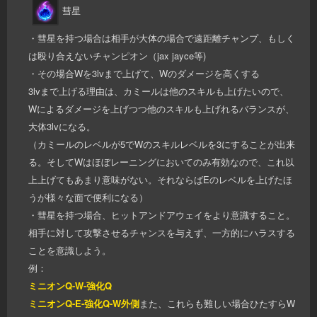
彗星
・彗星を持つ場合は相手が大体の場合で遠距離チャンプ、もしく
は殴り合えないチャンピオン（jax jayce等)
・その場合Wを3lvまで上げて、Wのダメージを高くする
3lvまで上げる理由は、カミールは他のスキルも上げたいので、
Wによるダメージを上げつつ他のスキルも上げれるバランスが、
大体3lvになる。
（カミールのレベルが5でWのスキルレベルを3にすることが出来
る。そしてWはほぼレーニングにおいてのみ有効なので、これ以
上上げてもあまり意味がない。それならばEのレベルを上げたほ
うが様々な面で便利になる）
・彗星を持つ場合、ヒットアンドアウェイをより意識すること。
相手に対して攻撃させるチャンスを与えず、一方的にハラスする
ことを意識しよう。
例：
ミニオンQ-W-強化Q
ミニオンQ-E-強化Q-W外側
また、これらも難しい場合ひたすらW