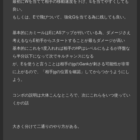
最初にWを当てて相手の移動速度を下げ、Eを当てやすくしても
良い。
もしくは、Eで飛びついて、強化Qを当てる為に残しても良い。
基本的にカミールはEにASアップが付いている為、ダメージさえ
考えるならE初手からスタートすることが最もダメージが高い
基本的にこれを1度入れれば相手のHPはレベルにもよるが序盤な
ら半分以下になって次でキルチャンスになる
が、Eを使うと言うことは相手のjgのGankが刺さる可能性が非常
に上がるので、「相手jgの位置を確認」してからつかうようにし
よう。
コンボの説明は大体こんなところで、次にこれらをいつ使ってい
くかの話
大きく分けて二通りのやり方がある。