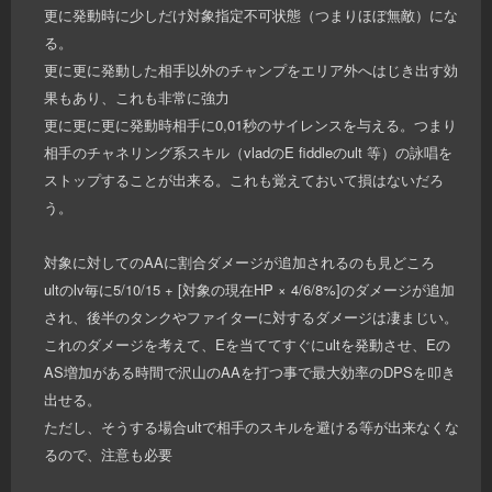
更に発動時に少しだけ対象指定不可状態（つまりほぼ無敵）にな
る。
更に更に発動した相手以外のチャンプをエリア外へはじき出す効
果もあり、これも非常に強力
更に更に更に発動時相手に0,01秒のサイレンスを与える。つまり
相手のチャネリング系スキル（vladのE fiddleのult 等）の詠唱を
ストップすることが出来る。これも覚えておいて損はないだろ
う。
対象に対してのAAに割合ダメージが追加されるのも見どころ
ultのlv毎に5/10/15 + [対象の現在HP × 4/6/8%]のダメージが追加
され、後半のタンクやファイターに対するダメージは凄まじい。
これのダメージを考えて、Eを当ててすぐにultを発動させ、Eの
AS増加がある時間で沢山のAAを打つ事で最大効率のDPSを叩き
出せる。
ただし、そうする場合ultで相手のスキルを避ける等が出来なくな
るので、注意も必要