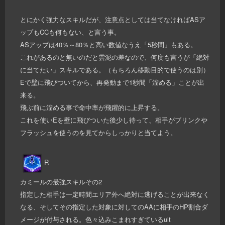
とにかく強力なスキルだが、注意点としては当てなければASア
ップもCCも何もない、と言う事。
ASアップは40％～80％と高い数値なうえ「5秒間」もある。
これがあるのと無いのだと雲泥の差なので、何度も言うが「絶対
に当てたい」スキルである。（もちろん移動目的で使うのは別）
Eで壁に飛びついてから、再発動まで1秒間「溜める」ことが出
来る。
飛ぶ前に溜める事で命中率が飛躍的に上昇する。
これを使いEを壁に飛びついた後少し待って、相手がブリンクや
フラッシュを使うのを見てからしっかりと当てよう。
R
カミールの最強スキルその2
指定した相手は一定時間エリア外へ絶対に逃げることが出来なく
なる、そしてその指定した対象に対してのAAに相手のHP割合ダ
メージが付与される。色々込みこまれすぎているult