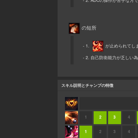
の短所
- 1.
が止められてし
- 2. 自己防衛能力が乏
スキル説明とチャンプの特徴
1
2
3
4
1
2
3
4