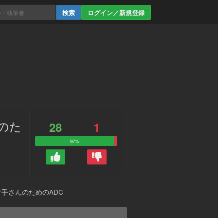
ログイン／新規登録
んのた
28
1
97%
苦手さんのためのADC