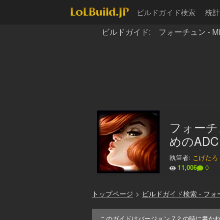
ビルドガイド検索
統計
ビルドガイド: フォーチュン - Miss 
フォーチ
めのADC
執筆者:
こげたろ
11,006
0
トップページ
>
ビルドガイド検索 - フ
このガイドはバージョン
7.2
の時に書か