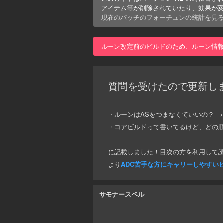
アイテム等が削除されていたり、効果が
現在のパッチの
フォーチュン
の統計を見
ルーン改定前のビルドのため、ルーン情
質問を受けたので更新し
・ルーンはASをつまなくていいの？ →
・コアビルドって書いてるけど、どの順
に記載しました！目次の方を利用して
より
ADC苦手な方にキャリーしやすい
サモナースペル