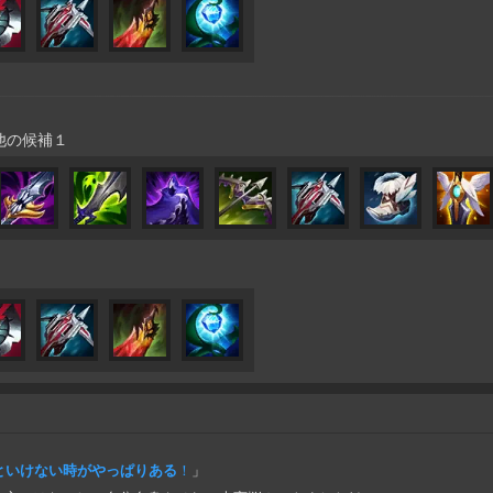
他の候補１
いといけない時がやっぱりある
！
」