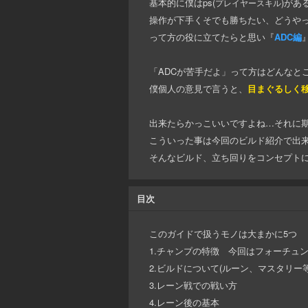
基本的に僕はps(
)があ
プレイヤースキル
操作が下手くそでも勝ちたい、どうや
って方の役に立てたらと思い『
ADC編
「ADCが苦手だよ」って方はどんなと
僕個人の意見で言うと、
目まぐるしく
出来たらかっこいいですよね…それに期待
こういった事は今回のビルド紹介で出
そんなビルド、立ち回りをコンセプト
目次
このガイドで扱うモノは大まかに5つ
1.チャンプの特徴 今回はフォーチュ
2.ビルドについて(ルーン、マスタリー
3.レーン戦での戦い方
4.レーン後の基本