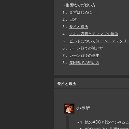
5.集団戦での戦い方
1．
まずはじめに･･･
2．
目次
3．
長所と短所
4．
スキル説明とチャンプの特徴
5．
ビルドについて(ルーン、マスタリ
6．
レーン戦での戦い方
7．
レーン戦後の基本
8．
集団戦での戦い方
長所と短所
の長所
- 1. 他のADCと比べてや
- 2. ADCの操作が苦手