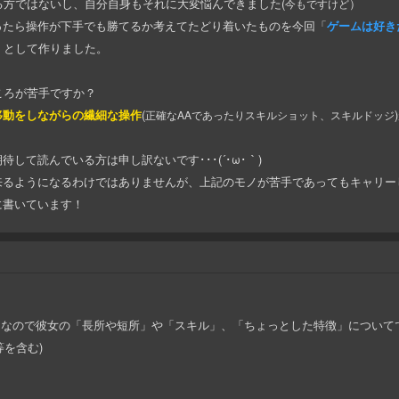
る方ではないし、自分自身もそれに大変悩んできました(
）
今もですけど
ったら操作が下手でも勝てるか考えてたどり着いたものを今回「
ゲームは好き
』として作りました。
ころが苦手ですか？
移動をしながらの繊細な操作
(
正確なAAであったりスキルショット、スキルドッジ
して読んでいる方は申し訳ないです･･･(´･ω･｀)
来るようになるわけではありませんが、上記のモノが苦手であってもキャリー
に書いています！
ンなので彼女の「長所や短所」や「スキル」、「ちょっとした特徴」について
等を含む)