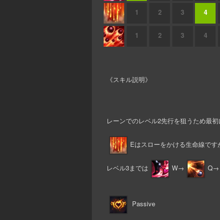
1
2
3
4
1
2
3
4
《スキル説明》
レーンでのレベル2先行を狙うため最初
Eはスローをかける生命線です
レベル3までは
W→
Q→
Passive