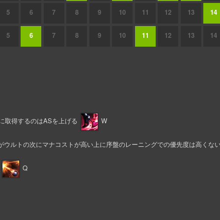
5
6
7
8
9
10
11
12
13
14
5
6
7
8
9
10
11
12
13
14
に取得するのはASを上げる
W
がウルトの次にマナコストが高い上に序盤のレーニングでの優先度は高くな
Q