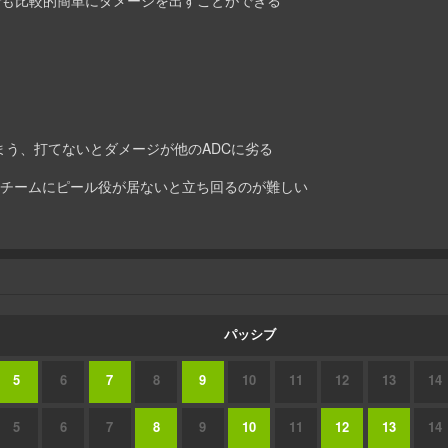
まう、打てないとダメージが他のADCに劣る
しい為チームにピール役が居ないと立ち回るのが難しい
パッシブ
5
6
7
8
9
10
11
12
13
14
5
6
7
8
9
10
11
12
13
14