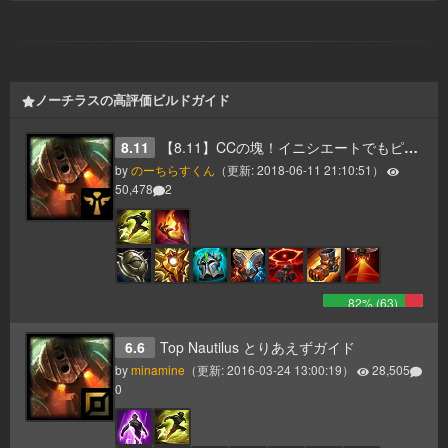
ノーチラスの高評価ビルドガイド
8.11
【8.11】CCの塊！イニシエートでもピールでもなんでもござれ！
by
のーちらすくん
（更新:
2018-06-11 21:10:51
）
50,478
2
82
% (
63
)
6.6
Top Nautilus とりあえずガイド
by
minamine
（更新:
2016-03-24 13:00:19
）
28,505
0