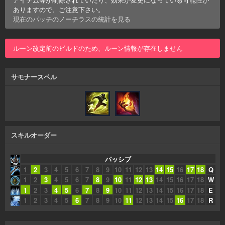
ありますので、ご注意下さい。
現在のパッチの
ノーチラス
の統計を見る
ルーン改定前のビルドのため、ルーン情報が存在しません
サモナースペル
スキルオーダー
パッシブ
1
2
3
4
5
6
7
8
9
10
11
12
13
14
15
16
17
18
Q
1
2
3
4
5
6
7
8
9
10
11
12
13
14
15
16
17
18
W
1
2
3
4
5
6
7
8
9
10
11
12
13
14
15
16
17
18
E
1
2
3
4
5
6
7
8
9
10
11
12
13
14
15
16
17
18
R