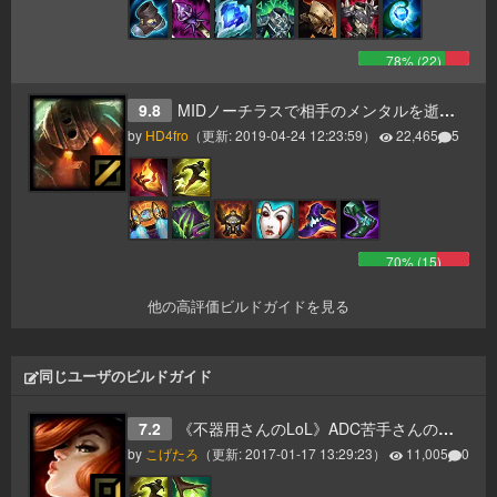
78
% (
22
)
9.8
MIDノーチラスで相手のメンタルを逝かせてゲームに勝つ
by
HD4fro
（更新:
2019-04-24 12:23:59
）
22,465
5
70
% (
15
)
他の高評価ビルドガイドを見る
同じユーザのビルドガイド
7.2
《不器用さんのLoL》ADC苦手さんのためのADC
by
こげたろ
（更新:
2017-01-17 13:29:23
）
11,005
0