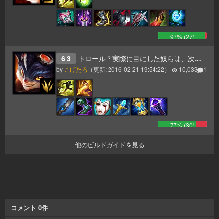
97
% (
27
)
6.3
トロール？実際に目にした奴らは、次の試合でピックしてるさ･･･ランブルを
by
こげたろ
（更新:
2016-02-21 19:54:22
）
10,033
1
77
% (
30
)
他のビルドガイドを見る
コメント
0
件