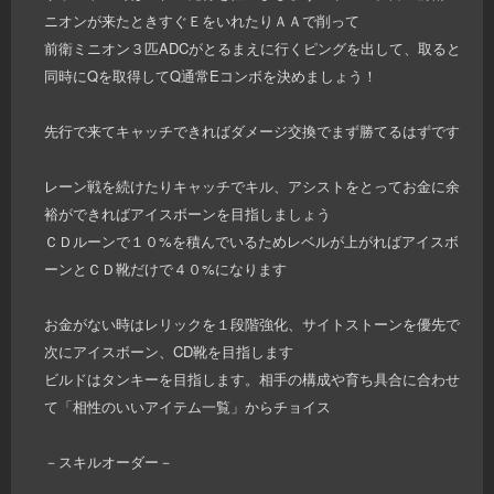
ニオンが来たときすぐＥをいれたりＡＡで削って
前衛ミニオン３匹ADCがとるまえに行くピングを出して、取ると
同時にQを取得してQ通常Eコンボを決めましょう！
先行で来てキャッチできればダメージ交換でまず勝てるはずです
レーン戦を続けたりキャッチでキル、アシストをとってお金に余
裕ができればアイスボーンを目指しましょう
ＣＤルーンで１０%を積んでいるためレベルが上がればアイスボ
ーンとＣＤ靴だけで４０%になります
お金がない時はレリックを１段階強化、サイトストーンを優先で
次にアイスボーン、CD靴を目指します
ビルドはタンキーを目指します。相手の構成や育ち具合に合わせ
て「相性のいいアイテム一覧」からチョイス
－スキルオーダー－