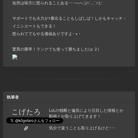
短所は味方に怒られることある･･･へへ:;(∩´﹏`∩);:
サポートでも火力が1番出ることもしばしば！しかもキャッチ・
イニシエートもできる！
怒られてでもやる価値ありですよ･ｘ･
驚異の勝率！ランクでも使って勝ちました(ｐ２)
執筆者
こげたろ
LoLの独断と偏見により注目した情報とか
動画とか取り上げてきます！
気分で違うことも取り上げるけど･･･