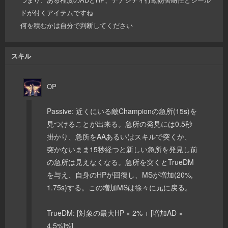
ドが付くアイテムですね
何を積むかは自分で判断してください
スキル
OP
Passive: 近くにいる敵Championの急所(15s)を
見つけることが出来る。急所の発見には0.5秒
掛かり、急所をAAあるいはスキルで突くか、
突かないまま15秒経つと新しい急所を発見し前
の急所は見えなくなる。急所を突くとTrueDM
を与え、自身のHPが回復し、MSが増加(20%,
1.75s)する。この増加MSは徐々に元に戻る。
TrueDM: [対象の最大HP × 2% + [増加AD ×
4.5%]%]