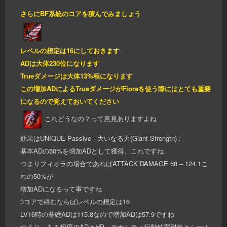
さらにBF系統のコアを積んでみましょう
レベルの想定は16にしておきます
ADは大体230位になります
Trueダメージは大体13%程になります
この増加ADによるTrueダメージがFioraを使う際にはとても重要
になるので覚えておいてください
これどうなの？って意見ありますよね
効果はUNIQUE Passive - 大いなる力(Giant Strength) :
基本ADの50%を増加ADとして獲得。これですね
つまりフィオラの場合であればATTACK DAMAGE 68 – 124.1こ
れの50%が
増加ADになるって事ですね
3コアで積むならばレベルの想定は16
LV16時の基礎ADは115.8なので増加ADは57.9ですね
つまり、ある程度のADとHP、テナシティ行動妨害耐性とシール