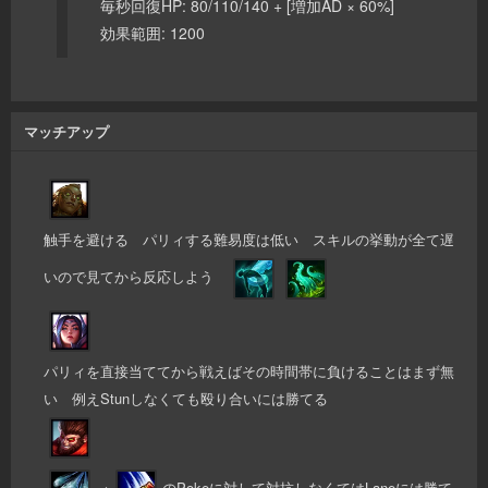
毎秒回復HP: 80/110/140 + [増加AD × 60%]
効果範囲: 1200
マッチアップ
触手を避ける パリィする難易度は低い スキルの挙動が全て遅
いので見てから反応しよう
パリィを直接当ててから戦えばその時間帯に負けることはまず無
い 例えStunしなくても殴り合いには勝てる