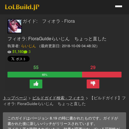
ビルドガイド: フィオラ - Fiora
フィオラ: FioraGuideらいじん ちょっと直した
執筆者:
らいじん
（最終更新日:
2018-10-09 04:48:32
）
51,160
3
55
29
65%
トップページ
>
ビルドガイド検索 - フィオラ
>
【ビルドガイド】フ
ィオラ: FioraGuideらいじん ちょっと直した
このガイドはバージョン
8.19
の時に書かれたものです。ガイドが
書かれた後に新しいパッチがリリースされています。
アイテム等が削除されていたり、効果が変更になっている可能性が