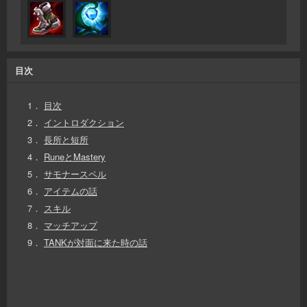
目次
1．
目次
2．
イントロダクション
3．
長所と短所
4．
RuneとMastery
5．
サモナースペル
6．
アイテムの話
7．
スキル
8．
マッチアップ
9．
TANKが対面に来た時の話