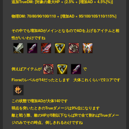
追加TrueDM: [対象の最大HP × (2.5% + [増加AD × 4.5%]%)]
物理DM: 70/80/90/100/110 + [増加AD × 95/100/105/110/115%]
その中でも増加ADがメインとなるのでADを上げるアイテムと相
性がいいわけですね
例えばアイテムが
で
Fioraのレベルが14だったとします 大体これくらいで2コアです
この状態で増加ADが大体140です
弱点を突いたときのTrueダメージは9%位になります
敵と戦う際、敵のHPが5割以下ならばRで全て割ればTrueダメー
ジのみでその時点、倒しきれるわけですね