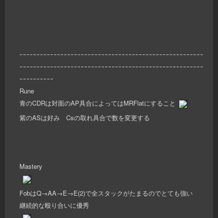
ｰｰｰｰｰｰｰｰｰｰｰｰｰｰｰｰｰｰｰｰｰｰｰｰｰｰｰｰｰｰｰｰｰｰｰｰｰｰｰｰｰｰｰｰｰｰｰｰｰｰｰｰｰｰ
ｰｰｰｰｰｰｰｰｰｰｰｰｰｰｰｰｰｰｰｰｰｰｰｰｰｰｰｰｰｰｰｰｰｰｰｰｰｰｰｰｰｰｰｰｰｰｰｰｰｰｰｰｰｰ
ｰｰｰｰｰｰｰｰｰｰ
Rune
青のCDRは対面のAP具合によってはMRFlatにすること
紫のASは好み Csの取れ具合で数を変更する
Mastery
FobはQ→AA→E→E(2)で全スタックがたまるのでとても強い
継続的な殴り合いに優秀