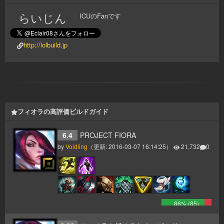
らいじん
ICUのFanです
http://lolbuild.jp
フィオラの高評価ビルドガイド
6.4
PROJECT FIORA
by
Voidling
（更新:
2016-03-07 16:14:25
）
21,732
0
86
% (
85
)