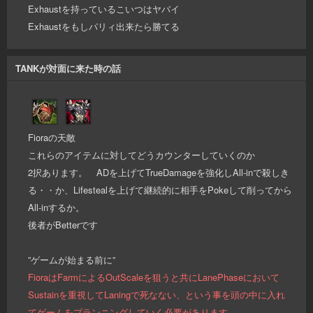
Exhaustを持っているこいつはヤバイ
Exhaustをもしパリィ出来たら勝てる
TANKが対面に来た時の話
Fioraの天敵
これらのアイテムに対してどうカウンターしていくのか
2択あります。 ADを上げてTrueDamageを強化しAll-inで殺しき
る・・か、Lifestealを上げて継続的に相手をPokeして削ってから
All-inするか。
後者がBetterです
”ゲームが始まる前に”
FioraはFarmによるOutScaleを狙うと共にLanePhaseにおいて
Sustainを重視してLaningで死なない、という事を頭の中に入れ
てゲームをプランニングしていく必要があります。