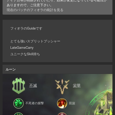
ありますので、ご注意下さい。
現在のパッチの
フィオラ
の統計を見る
フィオラのGuideです
とても強いスプリットプッシャー
LateGameCarry
ユニークなSkill持ち
ルーン
不滅
栄華
不死者の握撃
凱旋