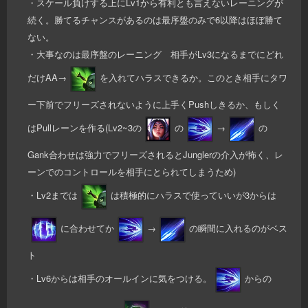
・スケール負けする上にLv1から有利とも言えないレーニングが
続く。勝てるチャンスがあるのは最序盤のみで6以降はほぼ勝て
ない。
・大事なのは最序盤のレーニング 相手がLv3になるまでにどれ
だけAA→
を入れてハラスできるか。このとき相手にタワ
ー下前でフリーズされないように上手くPushしきるか、もしく
はPullレーンを作る(Lv2~3の
の
→
の
Gank合わせは強力でフリーズされるとJunglerの介入が怖く、レ
ーンでのコントロールを相手にとられてしまうため)
・Lv2までは
は積極的にハラスで使っていいが3からは
に合わせてか
→
の瞬間に入れるのがベス
ト
・Lv6からは相手のオールインに気をつける。
からの