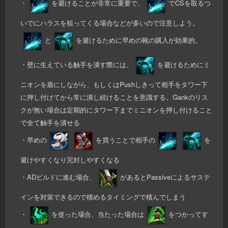
・
を避けることが非常に重要で、
でCSを取るつ
いでにハラスを狙ってくる場合などが多いので注意しよう。
と
を避けるために早めの靴の購入が効果的。
・壁に生えている触手を潰す際には、
を避けるためにミ
ニオンを盾にしながら、もしくはPushしきって相手をタワー下
に押し付けてから常に潰し続けることを意識する。Gankのリス
クが無い場合は定期的にタワー下までミニオンを押し付けること
で全て触手を潰せる
・早めの
を買うことで相手の
を
避けやすくなり完封しやすくなる
・ADビルドに進む場合、
があるとPassiveによるサステ
インを対策できるので積めるタイミングで積んでしまう
・
を使った場合、当たった場合は
をつかってす