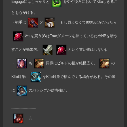
Engageにはしっかりと
をやや後ろにおいてKiteしきるこ
とを心がける。
・初手は
or
もし買えなくて800Gとかだったら
2つを買う(WはTrueダメージを持っているためHPを増や
すことが効果的。
という買い物はしない)。
・
も
同様にビルドの幅が結構広く、
の
Kite対策に
をKite対策で積んでくる場合がある。その際
に
のパッシブが結構強い。
----------------------
☆