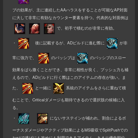
ブの効果が、主に連続したAAハラスをすることが可能なAP対面
に大して非常に有効なカウンター要素を持つ。代表的な対面例は
で、初手で積むのが非常に有効。
・
後に記載するが、ADビルドに進む際に
が非
常に強力で、
のパッシブは
のパッシブのスロー
効果をばら撒くことができ、非常に相性が良く、プッシュ力も補
えるので、ADビルドに行く際はこのアイテムの存在が強い。ま
た、
と一緒に
系統のアイテムをさらに重ねて積
むことで、Criticalダメージも期待できるので選択肢の候補に入
る。
・
にないサステインが補われ、割合によるボ
ーナスダメージやアクティブ効果によるMS吸収でSplitPushでの
1vs1で逃げにも攻めにも利用できるアイテム。あまり優先順位