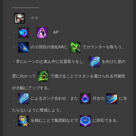
----------------------
☆☆
・
AP
・
の２回目の強化AAに
でカウンターを取ろう。
・常にレーンのど真ん中に位置取りをし、
を向けた逆の
壁に向かって
で逃げることでスタンを避けられる可能性
が大幅にアップする。
・
によるガンク合わせ、また
付きの
に当
たらないように警戒しよう。
・
を積むことで集団戦などで
に対応できる。