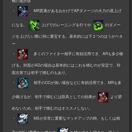
靴の選択肢
・
MR貫通があるおかげでAPダメージの火力の底上げ
になる。
上げでのレーニングを行うや
のダメー
ジを上げたい際に特に重宝する。基本的には下２つのほうがベタ
ー
・
多くのファイター相手に有効活用でき、ARも多少稼
げる。対面がADの場合は基本的にはこれを積むのが安定で、対
面次第では初手で積むのもあり。
・
相手のCCが強い場合などに有効活用でき、MRも多
少稼げるが、初手で積むには防具としての効果が
より望
めないため、初手で積むのはオススメしない。
・
MSが非常に重要なマッチアップの時、もしくは相