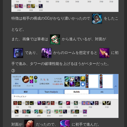
特徴は相手の構成のCCがかなり濃いかったので
をしたこ
となど。
また、画像では筆者は
から進んでいるが、対面が
であり、
からのロームを想定すると
に初
手で進み、タワーの破壊性能を上げるほうがベターだった。
③
対面が
だったので、
に初手で進んだ。