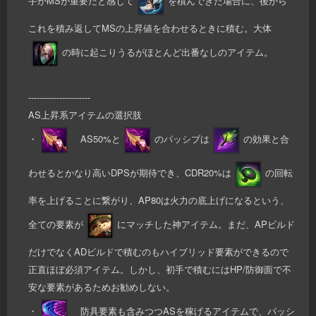
手がMSが重要だと感じて
を積んできた場合に、後から
これを積み返してMSの上昇値を合わせるときに積む。大体
の時に起こりうるがほとんど出番なしのアイテム。
----------------------
AS上昇系アイテムの選択肢
・
AS50%と
のパッシブは
の効果と合
わせるとかなり高いDPSが期待でき、CDR20%は
の回転
率を上げることに繋がり、AP80は火力の底上げになるという、
全ての要素が
にマッチした神アイテム。まだ、APビルド
だけでなくADビルドで積むのもハイブリッド要素ができるので
正直ほぼ必須アイテム。しかし、初手で積むにはHP/防御面で不
安な要素があるためお勧めしない。
・
防具要素も含みつつASを稼げるアイテムで、パッシ