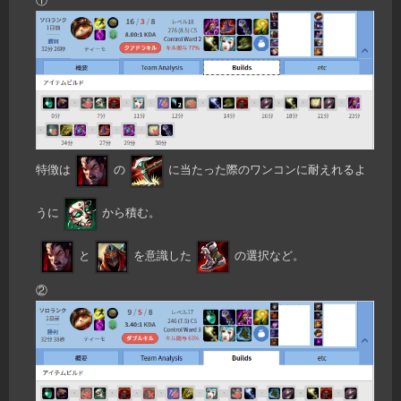
特徴は
の
に当たった際のワンコンに耐えれるよ
うに
から積む。
と
を意識した
の選択など。
②