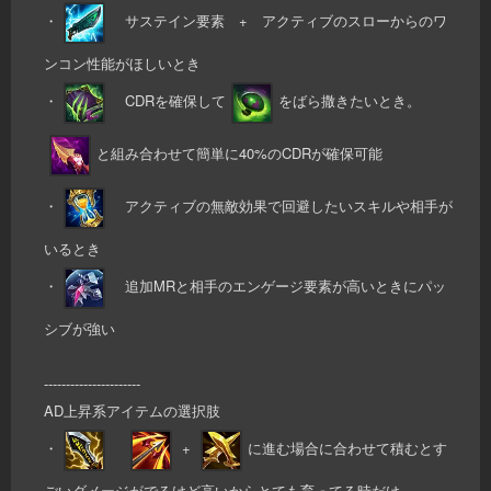
・
サステイン要素 + アクティブのスローからのワ
ンコン性能がほしいとき
・
CDRを確保して
をばら撒きたいとき。
と組み合わせて簡単に40%のCDRが確保可能
・
アクティブの無敵効果で回避したいスキルや相手が
いるとき
・
追加MRと相手のエンゲージ要素が高いときにパッ
シブが強い
----------------------
AD上昇系アイテムの選択肢
・
+
に進む場合に合わせて積むとす
ごいダメージがでるけど高いからとても育ってる時だけ