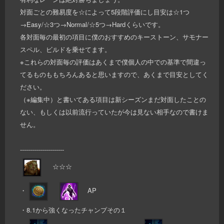
対面ごとの難易度を☆によって5段階評価にし目安は☆1つ
→Easy/☆3つ→Normal/☆5つ→Hardくらいです。
各対面毎の最初の項目に僕のおすすめのキーストーン、サモナー
スペル、ビルドを乗せてます。
※これらの対面毎の評価はあくまで僕個人の中での基準で間違っ
てるものももちろんあると思いますので、あくまで目安としてく
ださい。
（※編集中）と書いてある項目は新シーズンまだ対面したことの
ない、もしくは以前流行っていたが今は見ない相手なので書けま
せん。
----------------------
☆☆☆
・
AP
・8.1から強くなったチャンプその１