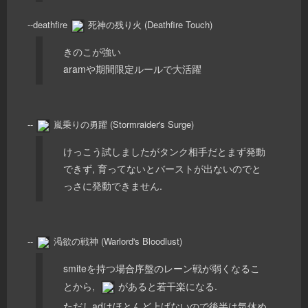
--deathfire
死神の残り火 (Deathfire Touch)
きのこが強い
aramや期間限定ルールで大活躍
--
嵐乗りの勇躍 (Stormraider's Surge)
けっこう試しましたがタンク相手だとまず発動
できず, 育ってないとバーストが出ないのでと
っさに発動できません.
--
渇欲の戦神 (Warlord's Bloodlust)
smiteを持つ場合序盤のレーン戦が弱くなるこ
とから,
があると若干楽になる.
ただしadはほとんど上げないので後半は気休め