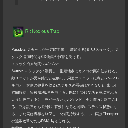
R : Noxious Trap
Passive: スタックが一定時間毎に1増加する(最大3スタック)。ス
タック増加時間はCD低減の影響を受ける。
スタック増加時間: 34/28/22s
Active: スタックを1消費し、指定地点にキノコの罠を仕掛ける。
敵ユニットが罠を踏むと破裂し、周囲のユニットに毒とSlow(4s)
を与え、対象の視界を得る(ステルスの看破はできない)。毒は4
秒間持続し毎秒魔法DMを与える。既に仕掛けてある罠に重ねる
ように設置すると、罠が一度だけバウンドし更に前方に設置され
る。罠は設置から1秒後に有効になると同時にステルス状態にな
る。また罠は視界を確保し、5分間持続する。この罠はChampion
の通常攻撃でのみDMを与えられる。
毎秒魔法DM: 50/81.25/112.5 (+0.125AP)