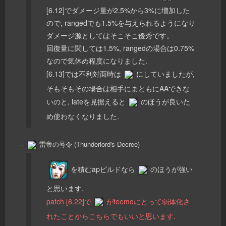
[6.12]でダメージ量が2.5%から3%に増加した
ので, rangedでも1.5%を与えられるようになり
ダメージ源としてはそこそこ優秀です。
回復量に関しては1.5%, rangedの場合は0.75%
なので気休め程度になりました.
[6.13]では不利対面時は
にしていましたが,
そもそもその場合は相手にまともにAAできな
いのと, lateを見据えると
のほうが良いた
め使わなくなりました.
--
雷帝の号令 (Thunderlord's Decree)
を積むapビルドなら
のほうが強い
と思います.
patch [6.22]で
がteemoにとって弱体化さ
れたことからこちらでもいいと思います.