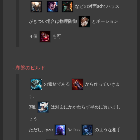
などの対面adでハラス
がきつい場合は物理防御
とポーション
４個
も可
-
序盤のビルド
の素材である
から作っていきま
す.
3靴
は対面にかかわらず早めに買いまし
ょう.
ただし, ryze
や liss
のような相手