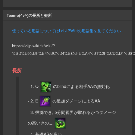
Teemo(^v^)の長所と短所
使っている用語についてはLoLJPWikiの用語集を見てください.
https://loljp-wiki.tk/wiki/?
%BD%E9%BF%B4%BC%D4%B8%FE%A4%B1%2F%CD%D1%B8
長所
- 1. Q
のblindによる相手AAの無効化
- 2. E
の追加ダメージによるAA
- 3. 投擲でき, 5分間視界が取れるかつダメージ
の高いきのこ
- 4. 基礎ASが高い