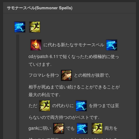
サモナースペル(Summoner Spells)
に代わる新たなサモナースペル
cdがpatch 6.11で短くなったため積極的に使っ
ていけます.
フロマレを持つ
との相性が抜群で,
相手が死ぬまで追い続けることができることが
最大の利点です.
ただ
の代わりに
を持つまでは至
らないので両方持つのがベストです.
gankに弱い
でも
両方を