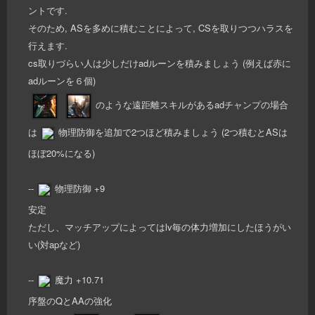
ントです.
そのため, ASを多めに積むことによって, CSを取りつつハラスを
行えます.
cs取りづらい人は少しだけadルーンを積みましょう (例えば赤に
adルーンを６個)
のような遠距離スキルがあるadチャンプの場合
は
物理防御を追加で2つほど積みましょう (2つ積むとASは
ほぼ20%になる)
--
物理防御 +9
安定
ただし、マッチアップによってはlv毎の体力増加にしたほうがい
い(対apなど)
--
魔力 +10.71
序盤のQとAAの強化