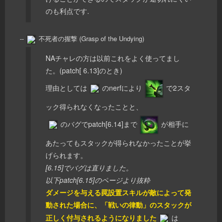
のも利点です.
--
不死者の握撃 (Grasp of the Undying)
NAチャレの方は以前これをよく使ってまし
た。(patch[ 6.13]のとき)
理由としては
のnerfにより
で2スタ
ック得られなくなったことと、
のバグでpatch[6.14]まで
が相手に
あたってもスタックが得られなかったことが挙
げられます。
[6.15]でバグは直りました。
以下patch[6.15]のページより抜粋
ダメージを与える罠設置スキルが敵によって発
動された場合に、「戦いの律動」のスタックが
正しく付与されるようになりました
は