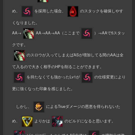
め、
を採用した場合、
のスタックを確保しやす
くなりました。
AA→
AA→AA→AA（ここまで
）→AAで5スタッ
クです。
のスロウが入ってしまえばASが増加してる間のAAは全
て入るので大きく相手のHPを削ることができます。
を持たなくても強かったLv1が
の仕様変更により
更に強くなった印象を感じました。
しかし、
によるTrueダメージの恩恵を得られないた
め、
よりかは
のビルドになると思います。