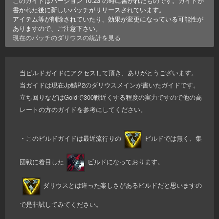
このガイドはバージョン
10.23
の時に書かれたものです。ガイドが
書かれた後に新しいパッチがリリースされています。
アイテム等が削除されていたり、効果が変更になっている可能性が
ありますので、ご注意下さい。
現在のパッチの
ダリウス
の統計を見る
当ビルドガイドにアクセスして頂き、ありがとうございます。
当ガイドは現在Jp鯖P2のダリウスメインが書いたガイドです。
立ち回りなどはGoldで300戦近くする程度の実力ですので他の高
レートの方のガイドを参考にしてください。
・このビルドガイドは最近流行りの
ビルドでは無く、集
団戦に着目した
ビルドになっております。
ダリウスとは違った楽しさがあるビルドだと思いますの
で是非試してみてください。