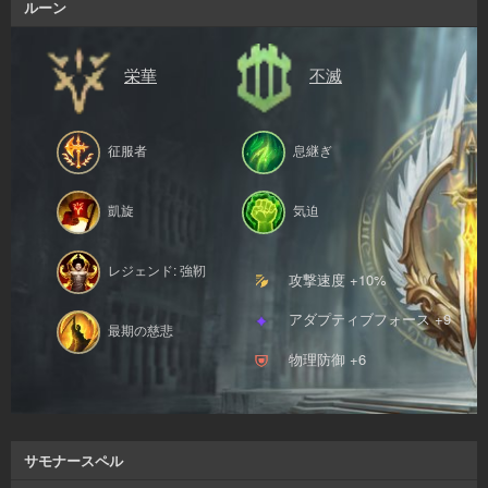
ルーン
栄華
不滅
征服者
息継ぎ
凱旋
気迫
レジェンド: 強靭
攻撃速度 +10%
アダプティブフォース +9
最期の慈悲
物理防御 +6
サモナースペル