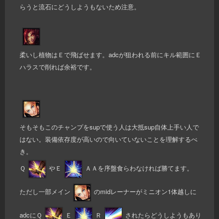
らうと流石にどうしようもないため注意。
柔いし植物はＥで飛ばせます。adcが狙われる前にキル範囲にＥ
ハラスで削れば余裕です。
そもそもこのチャンプをsupで使う人は大抵sup自体上手い人で
はない。装備依存度が高いので向いていないことを理解するべ
き。
Ｑ
やＥ
ＡＡを序盤食らわなければ勝てます。
ただし一部メイン
のmidレーナーがミニオン1体越しに
adcにＱ
Ｅ
Ｒ
されたらどうしようもあり