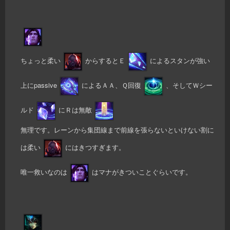
ちょっと柔い
からするとＥ
によるスタンが強い
上にpassive
によるＡＡ、Ｑ回復
、そしてＷシー
ルド
にＲは無敵
無理です。レーンから集団線まで前線を張らないといけない割に
は柔い
にはきつすぎます。
唯一救いなのは
はマナがきついことぐらいです。