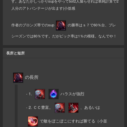
す。あなたがしっかりsupをやってbot2人腐らせれば単純計算で2
人分のアトバンテージが出ます(小並感
作者のブロンズ帯でのsup
の勝率はｓ７で60％台、プレ
シーズンでは80％です。だがピック率は1％の模様。なんでや！
長所と短所
の長所
- 1.
ハラスが強烈
- 2. ＣＣ豊富。
、あるいは
で敵をぼこぼこにすれば勝てる（小並