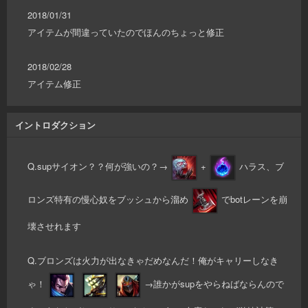
2018/01/31
アイテムが間違っていたのでほんのちょっと修正
2018/02/28
アイテム修正
イントロダクション
Q.supサイオン？？何が強いの？→
+
ハラス、ブ
ロンズ特有の慢心奴をブッシュから溜め
でbotレーンを崩
壊させれます
Q.ブロンズは火力が出なきゃだめなんだ！俺がキャリーしなき
ゃ！
→誰かがsupをやらねばならんので