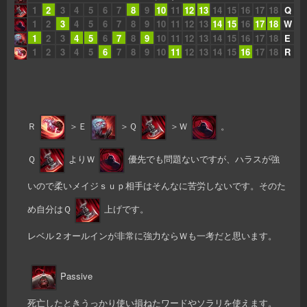
1
2
3
4
5
6
7
8
9
10
11
12
13
14
15
16
17
18
Q
1
2
3
4
5
6
7
8
9
10
11
12
13
14
15
16
17
18
W
1
2
3
4
5
6
7
8
9
10
11
12
13
14
15
16
17
18
E
1
2
3
4
5
6
7
8
9
10
11
12
13
14
15
16
17
18
R
Ｒ
＞Ｅ
＞Ｑ
＞Ｗ
。
Ｑ
よりＷ
優先でも問題ないですが、ハラスが強
いので柔いメイジｓｕｐ相手はそんなに苦労しないです。そのた
め自分はＱ
上げです。
レベル２オールインが非常に強力ならＷも一考だと思います。
Passive
死亡したときうっかり使い損ねたワードやソラリを使えます。