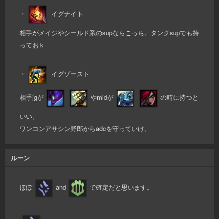
・
イグナイト
相手がメイジやシールド系のsupならこっち。タンクsupでも持
っておｋ
・
イグゾースト
相手jgが
やmidが
の時に持つと
いい。
ワンコンアサシン野郎からadcを守っていけ。
ルーン
ほぼ
and
で確定だと思います。