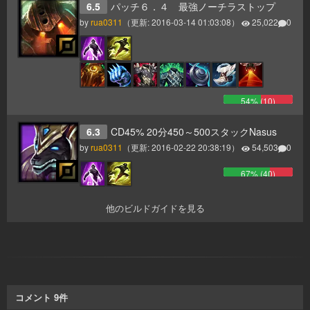
6.5
パッチ６．４ 最強ノーチラストップ
by
rua0311
（更新:
2016-03-14 01:03:08
）
25,022
0
54
% (
10
)
6.3
CD45% 20分450～500スタックNasus
by
rua0311
（更新:
2016-02-22 20:38:19
）
54,503
0
67
% (
40
)
他のビルドガイドを見る
コメント
9
件