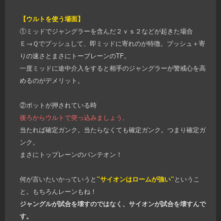
【ウルトを使う場面】
①ミッドでジャングラーを含んだ２ｖｓ２などが起きた場合
Ｅ→Ｑでプッシュして、即ミッドに寄れのが特徴。プッシュ＋寄
りの速さとまさにトープレーンのTF。
一度ミッドに途中介入をすると相手のジャングラーが警戒心を高
めるのがデメリット。
②ボットが押されている時
後ろからウルトで突っ込みましょう。
当たれば確定ガンク。当たらなくても確定ガンク。つまり確定ガ
ンク。
まさにトップレーンのパンテオン！
何が言いたいかっていうと
”サイオンはロームが強い”
というこ
と。もちろんレーンもね！
ジャングルが試合を壊すのではなく、サイオンが試合を壊すんで
す。