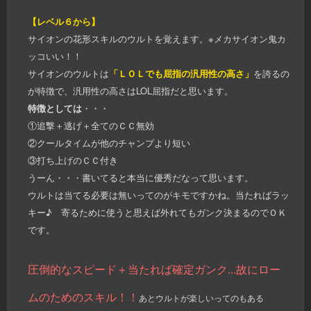
【レベル６から】
サイオンの花形スキルのウルトを覚えます。※メカサイオン鬼カ
ッコいい！！
サイオンのウルトは
「ＬＯＬでも屈指の汎用性の高さ」
を誇るの
が特徴で、汎用性の高さはLOL屈指だと思います。
特徴としては
・・・
①追撃＋逃げ＋全てのＣＣ無効
②クールタイムが他のチャンプより短い
③打ち上げのＣＣ付き
うーん・・・書いてると本当に優秀だなって思います。
ウルトは当てる必要は無いってのがキモですかね。当たればラッ
キー♪ 寄るために使うと思えば外れてもガンク決まるのでＯＫ
です。
圧倒的なスピード＋当たれば確定ガンク...故にロー
ムのためのスキル！！
あとウルトが楽しいってのもある