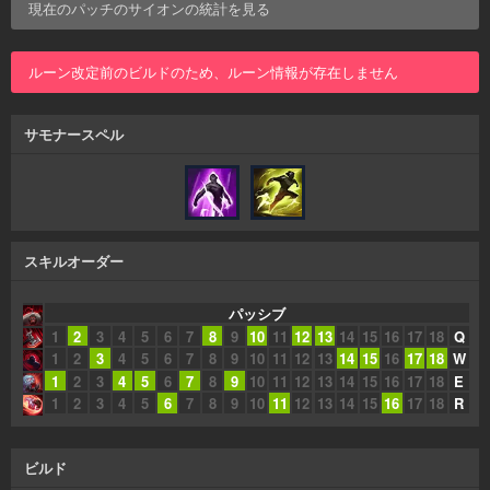
現在のパッチの
サイオン
の統計を見る
ルーン改定前のビルドのため、ルーン情報が存在しません
サモナースペル
スキルオーダー
パッシブ
1
2
3
4
5
6
7
8
9
10
11
12
13
14
15
16
17
18
Q
1
2
3
4
5
6
7
8
9
10
11
12
13
14
15
16
17
18
W
1
2
3
4
5
6
7
8
9
10
11
12
13
14
15
16
17
18
E
1
2
3
4
5
6
7
8
9
10
11
12
13
14
15
16
17
18
R
ビルド