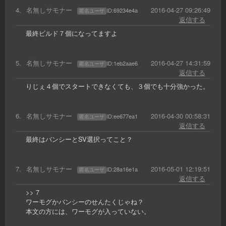
4
.
名無しサモナー
2016-04-27 09:26:49
ID:
69234e4a
匿名ユーザ
返信する
最終ビルド７個になってますよ
5
.
名無しサモナー
2016-04-27 14:31:59
ID:
1eb2aae6
匿名ユーザ
返信する
りじぇ４個でスタートできなくても、３個でも十分強かった。
6
.
名無しサモナー
2016-04-30 00:58:31
ID:
ee677ea1
匿名ユーザ
返信する
最終はバンシーとSV選択ってこと？
7
.
名無しサモナー
2016-05-01 12:19:51
ID:
28a16e1a
匿名ユーザ
返信する
>> 7
ワーモグかバンシーのせんたくじゃね？
本文の方には、ワーモグが入っていない。