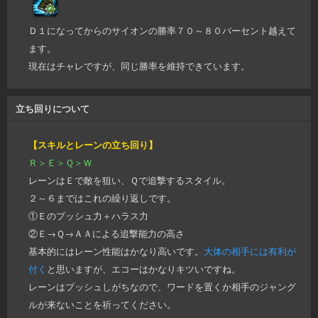
Ｄ１になってからのサイオンの勝率７０～８０パーセント越えて
ます。
現在はチャレですが、同じ勝率を維持できています。
立ち回りについて
【スキルとレーンの立ち回り】
Ｒ＞Ｅ＞Ｑ＞Ｗ
レーンはＥで敵を狙い、Ｑで追撃するスタイル。
２～６まではこれの繰り返しです。
①Ｅのプッシュ力＋ハラス力
②Ｅ→Ｑ→ＡＡによる追撃能力の高さ
基本的にはレーン性能はかなり高いです。
大体の相手には有利が
付く
と思いますが、エコーはかなりキツいですね。
レーンはプッシュしがちなので、ワードを置くか相手のジャング
ルが来ないことを祈ってください。