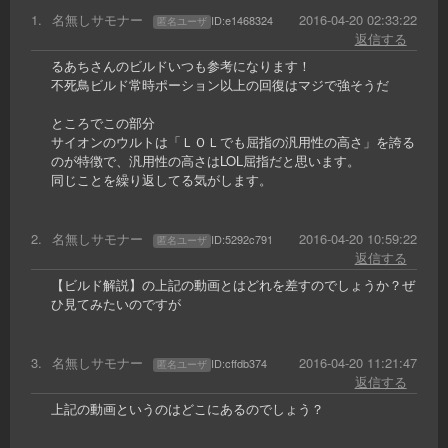
1
.
名無しサモナー
2016-04-20 02:33:22
ID:
e1468324
匿名ユーザ
返信する
るあちさんのビルドいつも参考になります！
不死鳥ビルド常時ポーション以上の回復はマジで強そうだ
ところでこの部分
サイオンのウルトは「ＬＯＬでも屈指の汎用性の高さ」を誇る
のが特徴で、汎用性の高さはLOL屈指だと思います。
同じことを繰り返してる気がします。
2
.
名無しサモナー
2016-04-20 10:59:22
ID:
5292c791
匿名ユーザ
返信する
【ビルド解説】の上記の動画とはどれを差すのでしょうか？ぜ
ひ見てみたいのですが
3
.
名無しサモナー
2016-04-20 11:21:47
ID:
cffdb374
匿名ユーザ
返信する
上記の動画というのはどこにあるのでしょう？