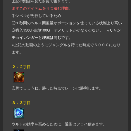
上記の動画を見た前提で書きます。
まずこのアイテムを４つ積む理由。
①レベルが先行しているため
②１秒間のヘルス回復量がポーションを使っている状態より高い
③購入150G 売却100G デメリットがかなり少ない。 ※
リャン
チョイレンガーと理屈は同じ
です。
※上記の動画のようにジャングルを狩った時点で６００Ｇになり
ます。
２．２手目
安牌でしょうね。勝った時点でレーンは勝利します。
３．３手目
ウルトの効率を高めるために、通常はフロハ積みます。