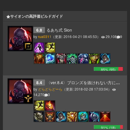
サイオンの高評価ビルドガイド
6.8
るあち式 Sion
by
rua0311
（更新:
2016-04-21 08:45:53
）
29,108
9
85
% (
95
)
8.4
〈ver.8.4〉ブロンズを抜けれない方に送る彗星supサイオン
by
どらどらどーら
（更新:
2018-02-28 17:03:04
）
14,270
3
91
% (
18
)