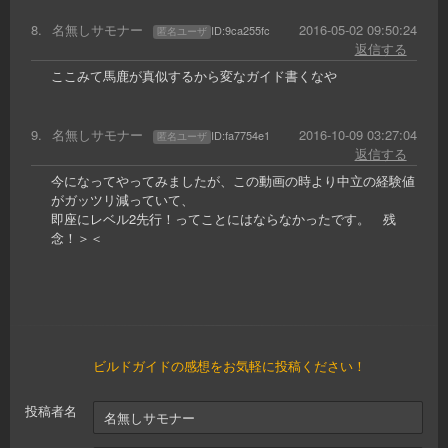
8
.
名無しサモナー
2016-05-02 09:50:24
ID:
9ca255fc
匿名ユーザ
返信する
ここみて馬鹿が真似するから変なガイド書くなや
9
.
名無しサモナー
2016-10-09 03:27:04
ID:
fa7754e1
匿名ユーザ
返信する
今になってやってみましたが、この動画の時より中立の経験値
がガッツリ減っていて、
即座にレベル2先行！ってことにはならなかったです。 残
念！＞＜
ビルドガイドの感想をお気軽に投稿ください！
投稿者名