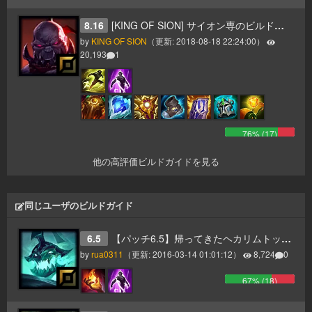
8.16
[KING OF SION] サイオン専のビルド情報 【プラチナ】
by
KING OF SION
（更新:
2018-08-18 22:24:00
）
20,193
1
76
% (
17
)
他の高評価ビルドガイドを見る
同じユーザのビルドガイド
6.5
【パッチ6.5】帰ってきたヘカリムトップ【op】
by
rua0311
（更新:
2016-03-14 01:01:12
）
8,724
0
67
% (
18
)