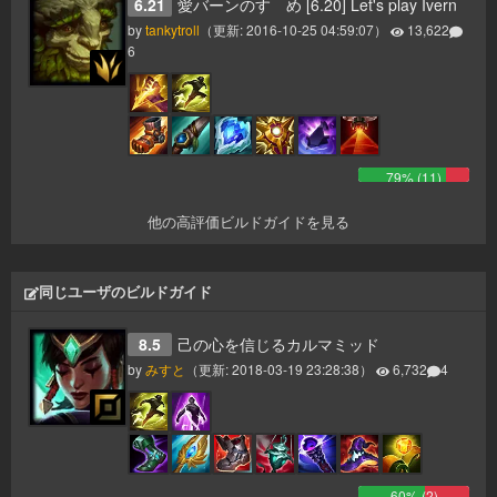
6.21
愛バーンのすゝめ [6.20] Let's play Ivern
by
tankytroll
（更新:
2016-10-25 04:59:07
）
13,622
6
79
% (
11
)
他の高評価ビルドガイドを見る
同じユーザのビルドガイド
8.5
己の心を信じるカルマミッド
by
みすと
（更新:
2018-03-19 23:28:38
）
6,732
4
60
% (
2
)