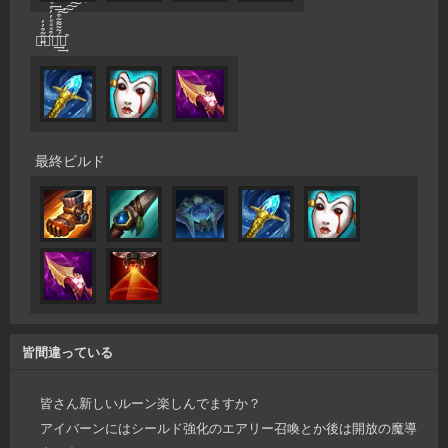
敵̴̴͂͂͒̓̓を͂͒ͣͣͣ̓̓ͤͤ͢͢殺͂́͂͂͂͂͂͒͢͢͠͠͠͠͡͡͡͡͡͡͡͡す͒
最終ビルド
皆間違っている
皆さん新しいルーン楽しんでますか？
アイバーンにはシールド強化のエアリー召喚とか後は開放の魔導