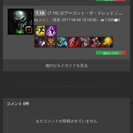
7.15
(7.15) 卍アーゴット・ザ・ドレッドノート卍
by
みすと
（更新:
2017-08-06 18:18:38
）
7,929
0
86
% (
10
)
他のビルドガイドを見る
コメント
0
件
まだコメントが投稿されていません