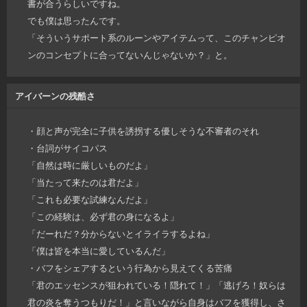
書が合うらしいですね。
でも僕は思ったんです。
「そういうサポート系のルーンやアイテムって、このチャンピオ
ンのコンセプトに合ってないんじゃないか？」と。
アイバーンの残酷さ
・顔と声が完全に子供を誘拐する優しそうな不審者のそれ
・台詞がサイコパス
「自然は時に厳しいものだよ」
「当たって来たのは君だよ」
「これも必要な試練なんだよ」
「この経験は、必ず君の身になるよ」
「だーれだ？分からないとイライラするよね」
「僕は皆を本当に愛しているんだ」
・バフをシェアするという行為から見えてくる苦痛
「君のエッセンスが狙われている！隠れて！」「逃げろ！奴らは
君の炎を奪うつもりだ！」と言いながら自身はバフを獲得し、さ