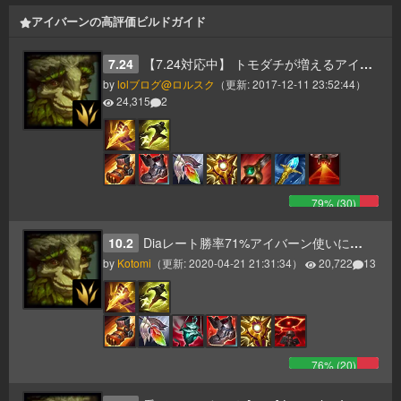
アイバーンの高評価ビルドガイド
7.24
【7.24対応中】 トモダチが増えるアイバーン超解説
by
lolブログ@ロルスク
（更新:
2017-12-11 23:52:44
）
24,315
2
79
% (
30
)
10.2
Diaレート勝率71%アイバーン使いによる アイバーン ビルド・JG周回解説
by
Kotomi
（更新:
2020-04-21 21:31:34
）
20,722
13
76
% (
20
)