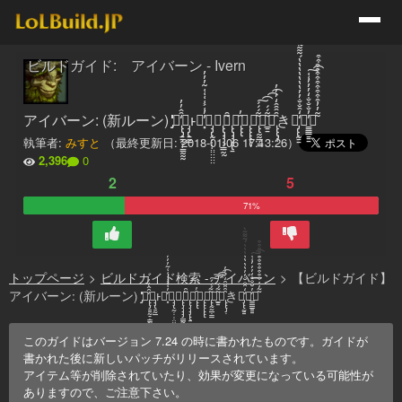
ビルドガイド: アイバーン - Ivern
アイバーン: (新ルーン) ̡̡̒̒̓̓̓̒̒̒僕̢̢̡̱̱̰̠̣̳̰̰̰̒̑̂̓̓は̡̡̢̱̰̲ͱね͓̓̓͑͐͑͑͑͑͂̓̓̓ぇ̡̡̢̰̣̣̣̣̤̤̤̤̤̤、̢̢̡̡̡̡̲̲̰̰春̢̢̡̡̡̢̢̱̃̑が̢̢̢̑̓だ̢̢̢̢̢̢ぁ̢̢̰̰̲̣̳͂͂́́́͠͡͡͡い̲̱̱͂͂́́好̢̢̢̡̣̑̑̑̑̑̒̓̓̓きな̡̢̢̰̱̱̒̒̑̐̐̓̓̔̔̔̔̔̔̔́͂͂͂͂̀ん̳̲̲̲̱̱̱̓̓̐̐̐̒̓̓̓͑͑͠͡だ͂͂̓̓͒͒͒͒͒͒͒͒͒͒͒
執筆者:
みすと
（最終更新日:
2018-01-06 17:13:26
）
2,396
0
2
5
71%
トップページ
>
ビルドガイド検索 - アイバーン
>
【ビルドガイド】
アイバーン: (新ルーン) ̡̡̒̒̓̓̓̒̒̒僕̢̢̡̱̱̰̠̣̳̰̰̰̒̑̂̓̓は̡̡̢̱̰̲ͱね͓̓̓͑͐͑͑͑͑͂̓̓̓ぇ̡̡̢̰̣̣̣̣̤̤̤̤̤̤、̢̢̡̡̡̡̲̲̰̰春̢̢̡̡̡̢̢̱̃̑が̢̢̢̑̓だ̢̢̢̢̢̢ぁ̢̢̰̰̲̣̳͂͂́́́͠͡͡͡い̲̱̱͂͂́́好̢̢̢̡̣̑̑̑̑̑̒̓̓̓きな̡̢̢̰̱̱̒̒̑̐̐̓̓̔̔̔̔̔̔̔́͂͂͂͂̀ん̳̲̲̲̱̱̱̓̓̐̐̐̒̓̓̓͑͑͠͡だ͂͂̓̓͒͒͒͒͒͒͒͒͒͒͒
このガイドはバージョン
7.24
の時に書かれたものです。ガイドが
書かれた後に新しいパッチがリリースされています。
アイテム等が削除されていたり、効果が変更になっている可能性が
ありますので、ご注意下さい。