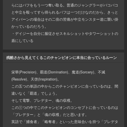
らにはバフをもう一つ奪い取る。普通のジャングラーがバコバコ
と中立を殴ってすら得られるバフは一つだけなのだから、きっと
アイバーンの場合はその二倍の苦痛が中立モンスター達に襲い掛
かっているのだろう。
・デイジーを自分に服従させスキルショットやタワーショットの
盾にしている
残酷さから見えてくるこのチャンピオンに本当に合っているルーン
栄華(Precision)、覇道(Domination)、魔道(Sorcery)、不滅
(Resolve)、天啓(Inspiration)。
この五つの単語の中からこのチャンピオンに合っているのは、間
違いなく「覇道」でしょう。
そして電撃、プレデター、魂の収穫。
この三つの中でこのチャンピオンのコンセプトに合っているのは
「プレデター」と「魂の収穫」だと思います。
英語で「捕食者」「略奪者」といった意味合いを持つ「プレデタ