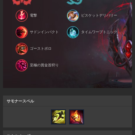
電撃
ビスケットデリバリー
サドンインパクト
タイムワープトニック
ゴーストポロ
至極の賞金首狩り
サモナースペル