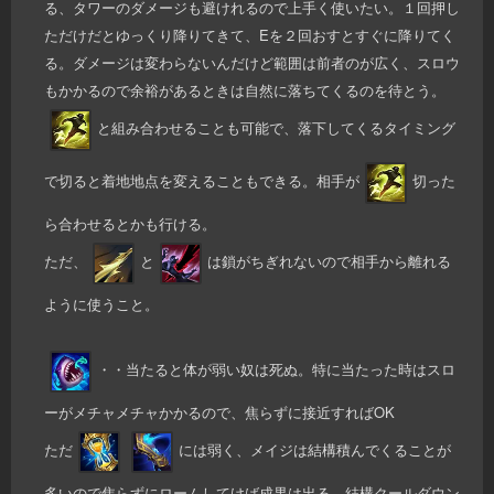
る、タワーのダメージも避けれるので上手く使いたい。１回押し
ただけだとゆっくり降りてきて、Eを２回おすとすぐに降りてく
る。ダメージは変わらないんだけど範囲は前者のが広く、スロウ
もかかるので余裕があるときは自然に落ちてくるのを待とう。
と組み合わせることも可能で、落下してくるタイミング
で切ると着地地点を変えることもできる。相手が
切った
ら合わせるとかも行ける。
ただ、
と
は鎖がちぎれないので相手から離れる
ように使うこと。
・・当たると体が弱い奴は死ぬ。特に当たった時はスロ
ーがメチャメチャかかるので、焦らずに接近すればOK
ただ
には弱く、メイジは結構積んでくることが
多いので焦らずにロームしてけば成果は出る。結構クールダウン