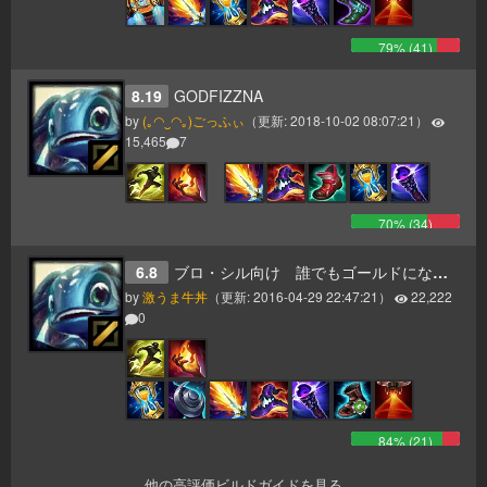
79
% (
41
)
8.19
GODFIZZNA
by
(｡◠‿◠｡)ごっふぃ
（更新:
2018-10-02 08:07:21
）
15,465
7
70
% (
34
)
6.8
ブロ・シル向け 誰でもゴールドになれるfizzガイド midlane
by
激うま牛丼
（更新:
2016-04-29 22:47:21
）
22,222
0
84
% (
21
)
他の高評価ビルドガイドを見る