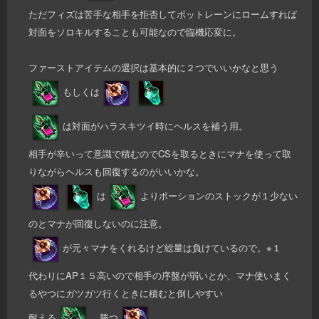
ただフィズは苦手な相手を拒否してボットレーンにロームすれば
対面をソロキルすることも可能なので臨機応変に。
ファーストアイテムの選択は基本的に２つでいいかなと思う
もしくは
は対面がハラスキツイ時にヘルスを補う用。
相手が辛いって意識で積むのでCSを取るときにマナを使って取
りながらヘルスも回復するのがいいかな。
は
よりポーションのストックが１少ない
のとマナが回復しないのに注意。
が元々マナをくれるけど総量は負けているので。※１
代わりにAP１５高いので相手の序盤が弱いとか、マナ使いまく
るやつにガツガツ行くときに積むと倒しやすい
耐える
、勝つ
。