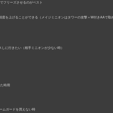
ーンでフリーズさせるのがベスト
精度を上げることができる（メイジミニオンはタワーの攻撃＋W付きAAで取
スしに行きたい（相手ミニオンが少ない時）
れた時用
でアームガードを買えない時