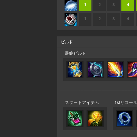
1
2
3
4
1
2
3
4
ビルド
最終ビルド
スタートアイテム
1stリコー