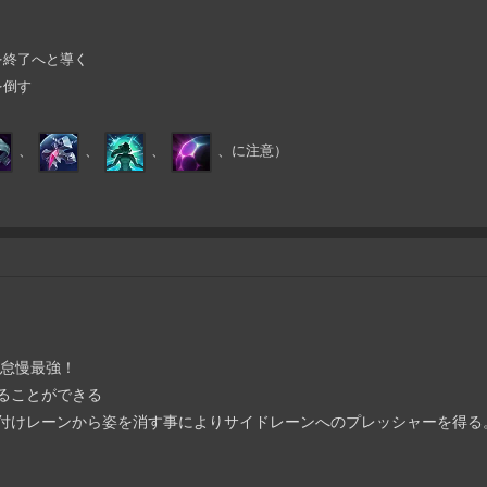
終了へと導く
を倒す
、
、
、
、に注意）
の怠慢最強！
せることができる
押し付けレーンから姿を消す事によりサイドレーンへのプレッシャーを得る