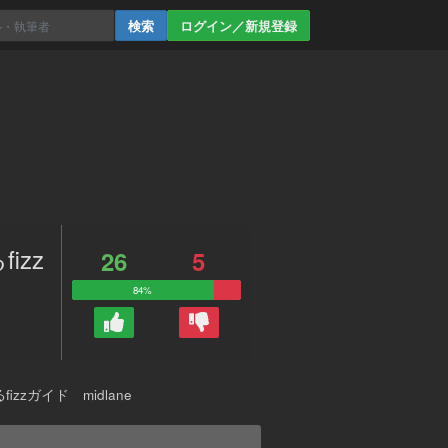
ログイン／新規登録
izz
26
5
84%
zガイド midlane