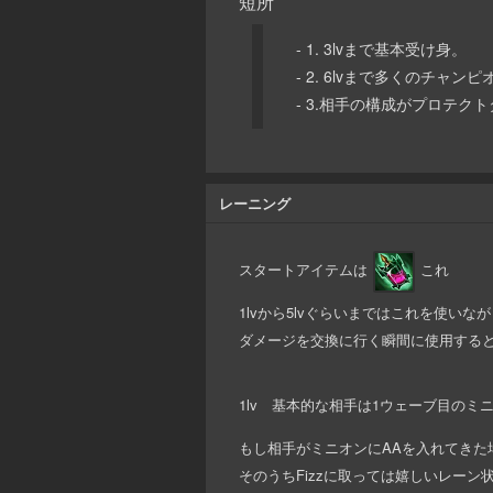
短所
- 1. 3lvまで基本受け身。
- 2. 6lvまで多くのチャ
- 3.相手の構成がプロテ
レーニング
スタートアイテムは
これ
1lvから5lvぐらいまではこれを使いな
ダメージを交換に行く瞬間に使用する
1lv 基本的な相手は1ウェーブ目のミ
もし相手がミニオンにAAを入れてきた
そのうちFizzに取っては嬉しいレーン