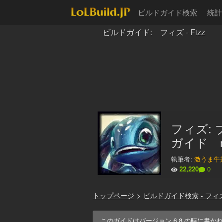
ビルドガイド検索
統計
ビルドガイド: フィズ - Fizz
フィズ:
ガイド mi
執筆者:
激うま牛
22,220
0
トップページ
>
ビルドガイド検索 - フィ
このガイドはバージョン
6.8
の時に書か