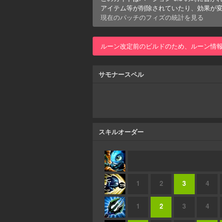
アイテム等が削除されていたり、効果が
現在のパッチの
フィズ
の統計を見る
ルーン改定前のビルドのため、ルーン情
サモナースペル
スキルオーダー
1
2
3
4
1
2
3
4