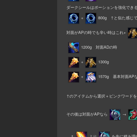
ダークシールはポーションを強化でき
+
800g ↑と似た感
対面がAPの時でも辛い時はこれ+
1200g 対面ADの時
+
1300g
+
1570g 基本対面
↑のアイテムから選択＋ピンクワード
その後は対面がAPなら
→
＊
より
を先に積み理