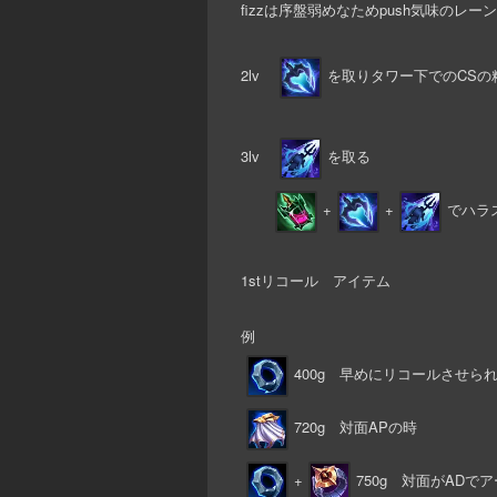
fizzは序盤弱めなためpush気味のレ
2lv
を取りタワー下でのCSの
3lv
を取る
+
+
でハラ
1stリコール アイテム
例
400g 早めにリコールさせら
720g 対面APの時
+
750g 対面がAD