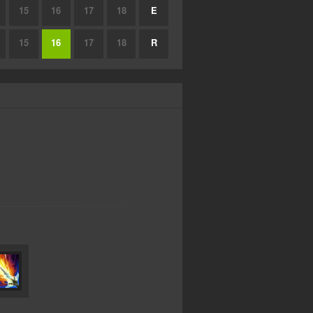
15
16
17
18
E
15
16
17
18
R