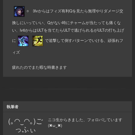
○ 3lvからはフィズ有利Qを見たら無理やりダメージ交
換しにいっていい、Qがない時にチャームが当たっても痛くな
い、lv6からはULTを当てたらULTで逃げられるがULTの打ち上げ
に
で追撃して倒すパターンでいける、頑張れフ
ィズ
疲れたのでまた暇な時書きます
執筆者
(｡◠‿◠｡)ご
ニコ生からきました、フォロバしています
(✖ω‿✖)
っふぃ