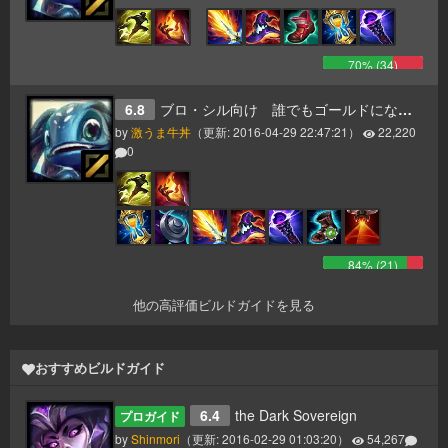
70
% (
34
)
6.8
ブロ・シル向け 誰でもゴールドになれるfizzガイド midlane
by
激うま牛丼
（更新:
2016-04-29 22:47:21
）
22,220
0
84
% (
21
)
他の高評価ビルドガイドを見る
おすすめビルドガイド
6.4
the Dark Sovereign
プロガイド
by
Shinmori
（更新:
2016-02-29 01:03:20
）
54,267