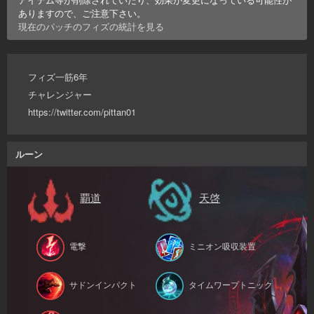
ありますので、ご注意下さい。
現在のパッチの
フィズ
の統計を見る
フィズ一筋6年
チャレンジャー
https://twitter.com/pittan01
ルーン
覇道
天啓
電撃
ミニオン吸収装置
サドンインパクト
タイムワープトニック