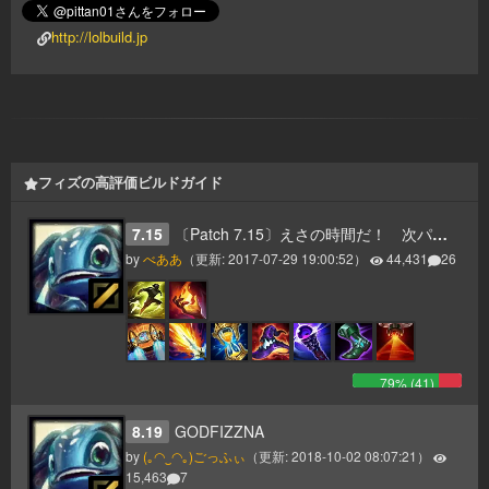
http://lolbuild.jp
フィズの高評価ビルドガイド
7.15
〔Patch 7.15〕えさの時間だ！ 次パッチでバフがきそうなMid AP Fizz
by
べああ
（更新:
2017-07-29 19:00:52
）
44,431
26
79
% (
41
)
8.19
GODFIZZNA
by
(｡◠‿◠｡)ごっふぃ
（更新:
2018-10-02 08:07:21
）
15,463
7