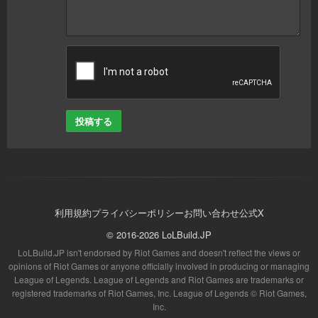
投稿する
利用規約
プライバシーポリシー
お問い合わせ
公式X
© 2016-2026 LoLBuild.JP
LoLBuild.JP isn't endorsed by Riot Games and doesn't reflect the views or
opinions of Riot Games or anyone officially involved in producing or managing
League of Legends. League of Legends and Riot Games are trademarks or
registered trademarks of Riot Games, Inc. League of Legends © Riot Games,
Inc.