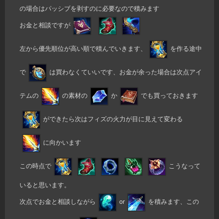
の場合はパッシブを剥すのに必要なので積みます
お金と相談ですが
左から優先順位が高い順で積んでいきます、
を作る途中
で
は買わなくていいです、お金が余った場合は次点アイ
テムの
の素材の
か
でも買っておきます
ができたら次はフィズの火力が目に見えて変わる
に向かいます
この時点で
こうなって
いると思います。
次点でお金と相談しながら
or
を積みます、この