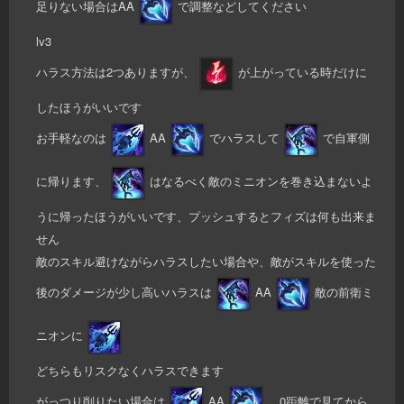
足りない場合はAA
で調整などしてください
lv3
ハラス方法は2つありますが、
が上がっている時だけに
したほうがいいです
お手軽なのは
AA
でハラスして
で自軍側
に帰ります、
はなるべく敵のミニオンを巻き込まないよ
うに帰ったほうがいいです、プッシュするとフィズは何も出来ま
せん
敵のスキル避けながらハラスしたい場合や、敵がスキルを使った
後のダメージが少し高いハラスは
AA
敵の前衛ミ
ニオンに
どちらもリスクなくハラスできます
がっつり削りたい場合は
AA
、0距離で見てから