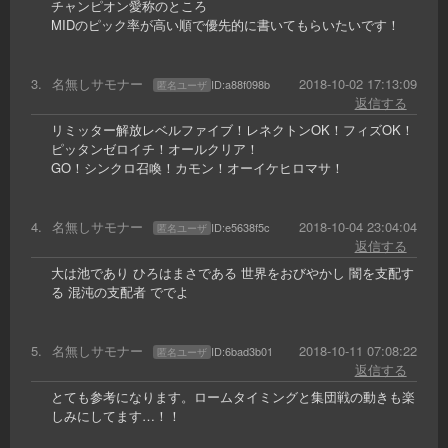
チャンピオン愛称のところ
MIDのピック率が高い順で優先的に書いてもらいたいです！
3
.
名無しサモナー
2018-10-02 17:13:09
ID:
a88f098b
匿名ユーザ
返信する
リミッター解放レベルファイブ！レネクトンOK！フィズOK！
ピッタンゼロイチ！オールクリア！
GO！シンクロ召喚！カモン！オーイケヒロマサ！
4
.
名無しサモナー
2018-10-04 23:04:04
ID:
e5638f5c
匿名ユーザ
返信する
大は池であり ひろはまさである 世界をおびやかし 闇を支配す
る 混沌の支配者 ででよ
5
.
名無しサモナー
2018-10-11 07:08:22
ID:
6bad3b01
匿名ユーザ
返信する
とても参考になります。ロームタイミングと集団戦の動きも楽
しみにしてます…！！