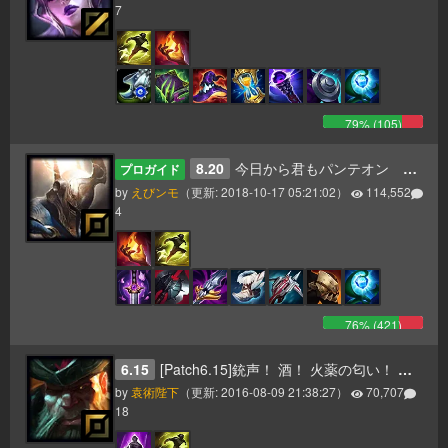
7
79
% (
105
)
8.20
今日から君もパンテオン 更新8.20
プロガイド
by
えびンモ
（更新:
2018-10-17 05:21:02
）
114,552
4
76
% (
421
)
6.15
[Patch6.15]銃声！ 酒！ 火薬の匂い！ そして一斉砲撃のお知らせだ！ ヤーハハーハー！
by
袁術陛下
（更新:
2016-08-09 21:38:27
）
70,707
18