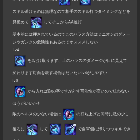
スキル避けるのは無理なので相手のスキル打つタイミングなどを
見極めて
してそこからAA連打
基本的には押されているのでこのハラス方法はミニオンのダメー
ジやガンクの危険性もあるのでオススメしない
Lv4
を2だけ取ります、上のハラスのダメージが目に見えて
変わります対面を殺す場合はだいたいlv4がしやすい
lv6
から入れば御の字ですが外す可能性が高いので狙わない
ほうがいいかも
敵のヘルスの少ない場合は
の打ち上げと同時に敵の少し
後ろに
して
で自軍側に帰りつつキルでき