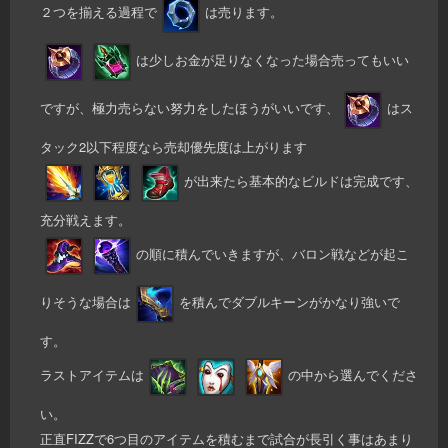
２つを揃える過程で
は売ります。
は少しお金が足りなくなった場合売ってもいい
ですが、極力売らない努力をしたほうがいいです、
はス
タック2以下程度なら売却優先度は上がります
が出来たら基本的なビルドは完成です、
充分戦えます。
の順に積んでいきますが、バロン戦などが起こ
りそうな場合は
を積んでダブルキーンがかなり強いで
す。
ラストアイテムは
の中から選んでくださ
い。
正直FIZZで6つ目のアイテムを積むまで試合が長引く事はあまり