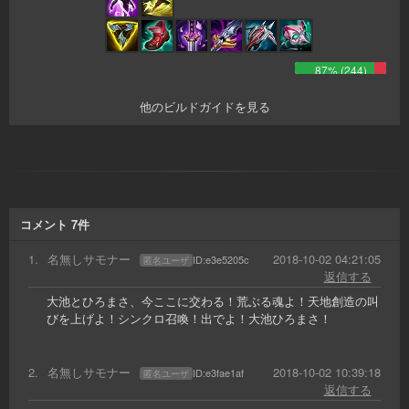
87
% (
244
)
他のビルドガイドを見る
コメント
7
件
1
.
名無しサモナー
2018-10-02 04:21:05
ID:
e3e5205c
匿名ユーザ
返信する
大池とひろまさ、今ここに交わる！荒ぶる魂よ！天地創造の叫
びを上げよ！シンクロ召喚！出でよ！大池ひろまさ！
2
.
名無しサモナー
2018-10-02 10:39:18
ID:
e3fae1af
匿名ユーザ
返信する