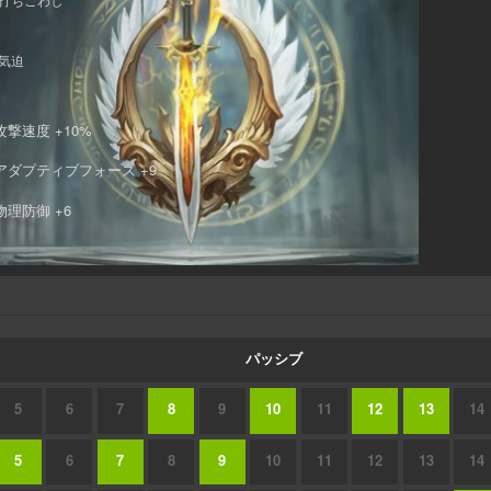
気迫
攻撃速度 +10%
アダプティブフォース +9
物理防御 +6
パッシブ
5
6
7
8
9
10
11
12
13
14
5
6
7
8
9
10
11
12
13
14