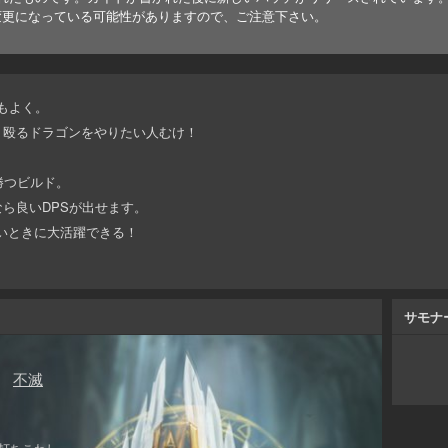
変更になっている可能性がありますので、ご注意下さい。
でもよく。
、殴るドラゴンをやりたい人むけ！
勝つビルド。
ら良いDPSが出せます。
いときに大活躍できる！
サモナ
不滅
打ちこわし