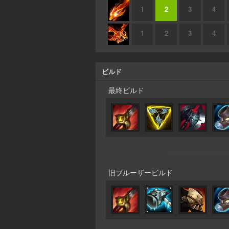
1
2
3
4
1
2
3
4
ビルド
最終ビルド
旧ブルーザービルド