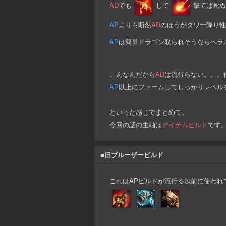
AD
でも
して
撃てば死ぬ
AP
よりも断然
AD
のほうがタワー降り性
AP
は簡単ドラゴン取られそうならヘラ
こんなんだから
AD
は流行らない。。。
AP
以上にファームしてしっかりレベル
といった感じでまとめて。
今回の話の主軸は
アイテムビルド
です
■旧ブルーザービルド
これはAPビルドが流行る以前に使われ