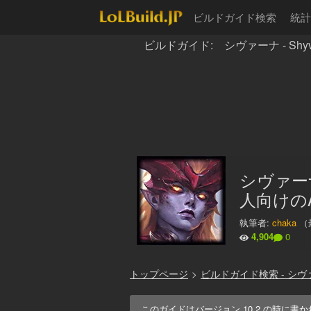
ビルドガイド検索
統計
ビルドガイド: シヴァーナ - Shyv
シヴァー
人向けの
執筆者:
chaka
（
4,904
0
トップページ
>
ビルドガイド検索 - シヴ
このガイドはバージョン
10.2
の時に書か