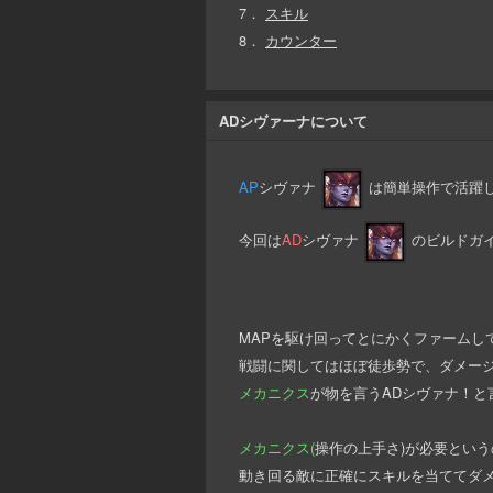
7．
スキル
8．
カウンター
ADシヴァーナについて
AP
シヴァナ
は簡単操作で活躍
今回は
AD
シヴァナ
のビルドガ
MAPを駆け回ってとにかくファームし
戦闘に関してはほぼ徒歩勢で、ダメー
メカニクス
が物を言うADシヴァナ！と
メカニクス(
操作の上手さ)が必要とい
動き回る敵に正確にスキルを当ててダ