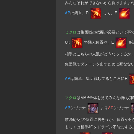
みんなそれができないから負けますよ
AP
は簡単、R
して、E
ミクロ
は集団戦の把握が必要という事
Ult
で飛ぶ位置や、E
を
相手とこちらの人数がどうなってるか
集団戦でダメージを出すために死なな
AP
は簡単、集団戦してるところにR
マクロ
はMAP全体を見てみんな(敵も
AP
シヴァナ
より
AD
シヴァナ
敵JGがどの位置に居そうか、位置が分
もしくは相手JGをドラゴン不能にする