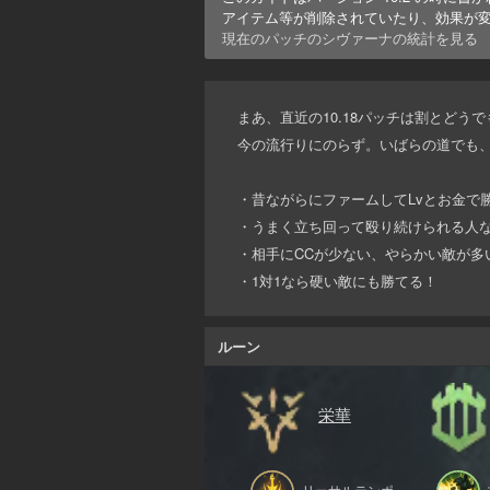
アイテム等が削除されていたり、効果が
現在のパッチの
シヴァーナ
の統計を見る
まあ、直近の10.18パッチは割とどう
今の流行りにのらず。いばらの道でも
・昔ながらにファームしてLvとお金で
・うまく立ち回って殴り続けられる人な
・相手にCCが少ない、やらかい敵が多
・1対1なら硬い敵にも勝てる！
ルーン
栄華
リーサルテンポ