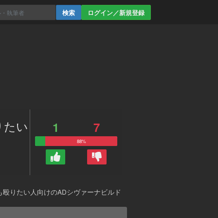
ログイン／新規登録
りたい
1
7
88%
も殴りたい人向けのADシヴァーナビルド
。