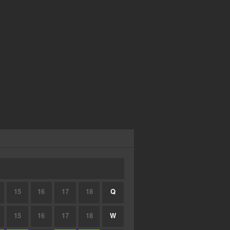
15
16
17
18
Q
15
16
17
18
W