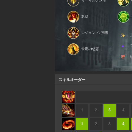
凱旋
レジェンド: 強靭
最期の慈悲
スキルオーダー
1
2
3
4
1
2
3
4