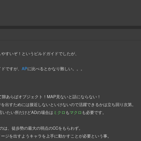
しやすいぞ！というビルドガイドでしたが、
イドですが、
AP
に比べるとかなり難しい。。。
て隙あらばオブジェクト！MAP見ないと話にならない！
ジを出すためには接近しないといけないので活躍できるかは立ち回り次第。
言いたい所だけどADの場合は
ミクロ
も
マクロ
も必要です。
うのは、徒歩勢の最大の弱点のCCをもらわず。
メージを出すようキャラを上手に動かすことが必要という事。