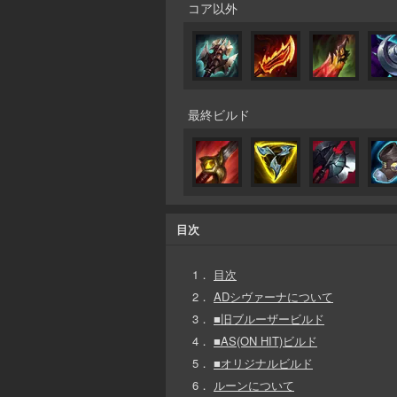
コア以外
最終ビルド
目次
1．
目次
2．
ADシヴァーナについて
3．
■旧ブルーザービルド
4．
■AS(ON HIT)ビルド
5．
■オリジナルビルド
6．
ルーンについて