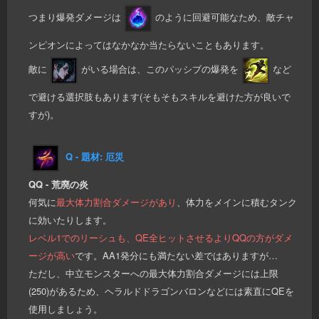
つまり爆発ダメージは
のように回避可能なため、敵チャ
ンピオンによってはなかなか当たらないこともあります。
敵に
がいる場合は、このパッシブの爆発を
など
で避ける選択肢もあります(そもそもスキルを避けた方が良いで
すが)。
Q - 題材: 厄災
QQ - 荒廃の炎
何気に
最大体力割合ダメージがあり
、体力をメインに積むタンク
に効いたりします。
レベル1でのリーシュも、QE全ヒットさせるよりQQの方がダメ
ージが高い
です。AA1発分にも満たない差ではありますが…
ただし、中立モンスターへの最大体力割合ダメージには上限
(250)があるため、ヘラルドドラゴンバロンなどには素直にQEを
使用しましょう。