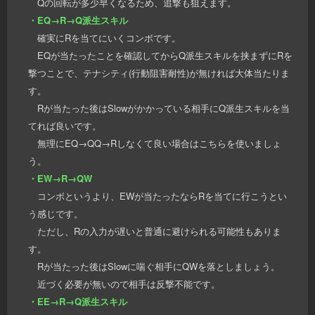
Qの回転が多少早くなるため、追撃も狙えます。
・EQ→R→Q派生スキル
確実にRを当てにいくコンボです。
EQが当たったことを確認してからQ派生スキルを挟まずにRを
撃つことで、テナシティ(行動阻害耐性)が無ければ大体当たりま
す。
Rが当たった後はSlowがかかっている相手にQ派生スキルを当
てれば良いです。
無理にEQ→QQ→Rしなくて良い場合はこちらを使いましょ
う。
・EW→R→QW
コンボというより、EWが当たったならRを当てに行こうとい
う感じです。
ただし、Rの入力が遅いと普通に避けられる可能性もありま
す。
Rが当たった後はSlowに喘ぐ相手にQWを落としましょう。
近づく必要が無いので相手は反撃不能です。
・EE→R→Q派生スキル