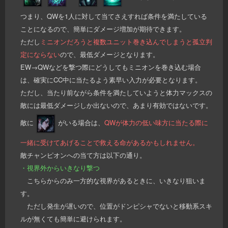
つまり、QWを1人に対して当てさえすれば条件を満たしている
ことになるので、簡単にダメージ増加が期待できます。
ただし
ミニオンだろうと複数ユニット巻き込んでしまうと孤立判
定にならない
ので、最低ダメージとなります。
EW→QWなどを撃つ際にどうしてもミニオンを巻き込む場合
は、確実にCC中に当たるよう素早い入力が必要となります。
ただし、当たり前ながら条件を満たしていようと体力マックスの
敵には最低ダメージしか出ないので、あまり有効ではないです。
敵に
がいる場合は、
QWが体力の低い味方に当たる際に
一緒に受けてあげることで救える命があるかもしれません。
敵チャンピオンへの当て方は以下の通り。
・視界外からいきなり撃つ
こちらからのみ一方的な視界があるときに、いきなり狙いま
す。
ただし発生が遅いので、位置がドンピシャでないと移動系スキ
ルが無くても簡単に避けられます。