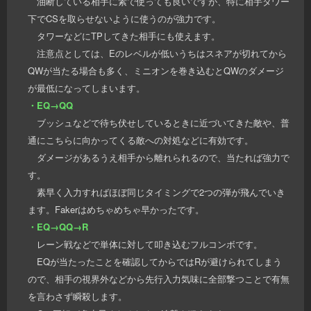
油断している相手に素で使っても良いですが、特に相手タワー
下でCSを取らせないように使うのが強力です。
タワーなどにTPしてきた相手にも使えます。
注意点としては、Eのレベルが低いうちはスネアが切れてから
QWが当たる場合も多く、ミニオンを巻き込むとQWのダメージ
が最低になってしまいます。
・EQ→QQ
ブッシュなどで待ち伏せしているときに近づいてきた敵や、普
通にこちらに向かってくる敵への対処などに有効です。
ダメージがあるうえ相手から離れられるので、当たれば強力で
す。
素早く入力すればほぼ同じタイミングで2つの弾が飛んでいき
ます。Fakerはめちゃめちゃ早かったです。
・EQ→QQ→R
レーン戦などで単体に対して叩き込むフルコンボです。
EQが当たったことを確認してからではRが避けられてしまう
ので、相手の視界外などから先行入力気味に全部撃つことで有無
を言わさず瞬殺します。