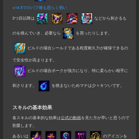
※14.5でのバフ後も恐らく弱い
3つ目以降は
などから刺さるも
のを積んでいき、必要なら
を買ったりします。
ビルドの場合シールドである程度耐久力が確保できるの
で安全性が高まります。
ビルドの場合ポークが強力になり、特に柔らかい相手に
刺さります。
を積まないためマナは少々キツいです。
スキルの基本効果
各スキルの基本的な効果は
公式の動画
を見た方が早いと思うので
割愛します。
あるいは
のアイコンを