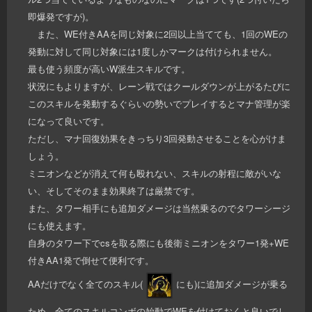
即爆発ですが)。
また、WE付きAAを同じ対象に2回以上当てても、1回のWEの
発動に対して同じ対象には1度しかマークは付けられません。
最も使う頻度が高いW派生スキルです。
状況にもよりますが、レーン戦ではクールダウンが上がるたびに
このスキルを発動するぐらいの勢いでプレイするとマナ管理が楽
になって良いです。
ただし、マナ回復効果をきっちり3回発動させることを心がけま
しょう。
ミニオンなどが消えて何も殴れない、スキルの射程に敵がいな
い、そしてそのまま効果終了は厳禁です。
また、タワー相手にも追加ダメージは当然乗るのでタワーシージ
にも使えます。
自身のタワー下でcsを取る際にも後衛ミニオンをタワー1発+WE
付きAA1発で倒せて便利です。
AAだけでなく全てのスキル(
にも)に追加ダメージが乗る
ため、全てのスキルコンボの始動でWEを付けておくと良いでし