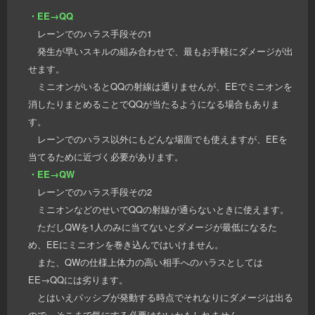
・EE→QQ
レーンでのハラス手段その1
発生が早いスキルの組み合わせで、最もお手軽にダメージが出
せます。
ミニオンがいるとQQの射線は通りませんが、EEでミニオンを
消したりまとめることでQQが当たるようになる場合もありま
す。
レーンでのハラス以外にもどんな場面でも使えますが、EEを
当てるために近づく必要があります。
・EE→QW
レーンでのハラス手段その2
ミニオンなどのせいでQQの射線が通らないときに使えます。
ただしQWを1人のみに当てないとダメージが最低になるた
め、EEにミニオンを巻き込んではいけません。
また、QWの仕様上体力の高い相手へのハラスとしては
EE→QQには劣ります。
とはいえパッシブが発動する時点でそれなりにダメージは出る
ので、そこまで気にする必要はないかもしれません。