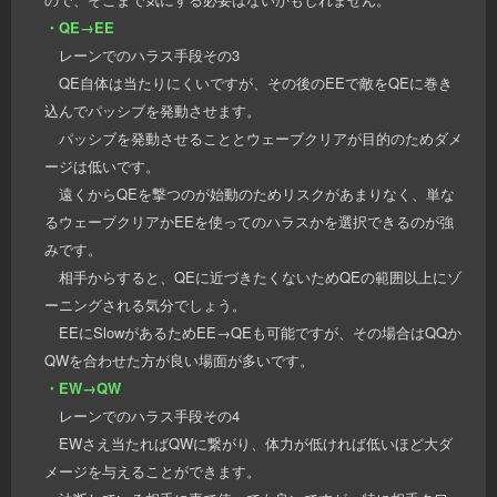
・QE→EE
レーンでのハラス手段その3
QE自体は当たりにくいですが、その後のEEで敵をQEに巻き
込んでパッシブを発動させます。
パッシブを発動させることとウェーブクリアが目的のためダメ
ージは低いです。
遠くからQEを撃つのが始動のためリスクがあまりなく、単な
るウェーブクリアかEEを使ってのハラスかを選択できるのが強
みです。
相手からすると、QEに近づきたくないためQEの範囲以上にゾ
ーニングされる気分でしょう。
EEにSlowがあるためEE→QEも可能ですが、その場合はQQか
QWを合わせた方が良い場面が多いです。
・EW→QW
レーンでのハラス手段その4
EWさえ当たればQWに繋がり、体力が低ければ低いほど大ダ
メージを与えることができます。