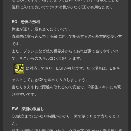
視野に入れて良いです(マナ消費が少なくEEが有用なため)。
EQ - 恐怖の形相
弾速が遅く、最も当てにくいです。
直線的に突っ込んでくる敵に対して拒否するのが基本的な使い方
です。
また、ブッシュなど敵の視界外からであれば素で当てやすいの
で、そこからのスキルコンボを狙えます。
に対応しており、EQFが可能です。狙う場合は、Eをキ
ャストしておきQFを素早く入力しましょう。
当たりさえすれば距離を取れるので安全で、Q派生スキルにも繋
げやすいです。
EW - 深淵の眼差し
CC成立までにかなり時間がかかり、素で使うとまず当たりませ
ん。
相手の行動を読む形で置いたり、タワー下で敵がcsを取る所に置