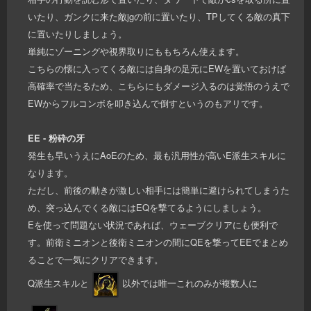
いたり、ガンクに来た敵jgの前に置いたり、TPしてくる敵の真下
に置いたりしましょう。
単純にゾーニングや視界取りにももちろん使えます。
こちらの懐に入ってくる敵には自身の足元にEWを置いておけば
高確率で当たるため、こちらにもダメージ入るのは覚悟のうえで
EWからフルコンボを叩き込んで倒すというのもアリです。
EE - 粉砕の牙
発生も早いうえにAoEのため、最も汎用性が高いE派生スキルに
なります。
ただし、前後の動きが激しい相手には簡単に避けられてしまうた
め、突っ込んでくる敵にはEQを撃てるようにしましょう。
Eを使って問題ない状況であれば、ウェーブクリアにも便利で
す。前衛ミニオンと後衛ミニオンの間にQEを撃ってEEでまとめ
ることで一気にクリアできます。
Q派生スキルと
以外では唯一これのみが複数人に