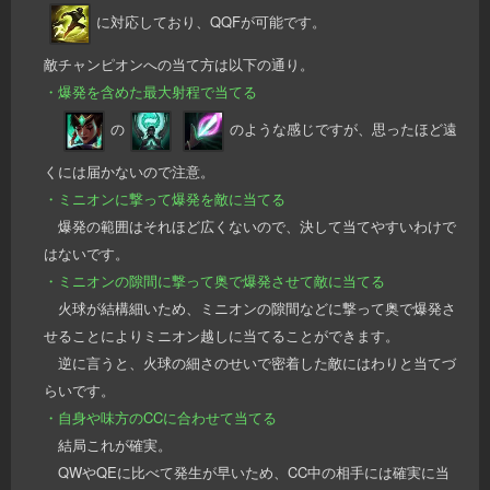
に対応しており、QQFが可能です。
敵チャンピオンへの当て方は以下の通り。
・爆発を含めた最大射程で当てる
の
のような感じですが、思ったほど遠
くには届かないので注意。
・ミニオンに撃って爆発を敵に当てる
爆発の範囲はそれほど広くないので、決して当てやすいわけで
はないです。
・ミニオンの隙間に撃って奥で爆発させて敵に当てる
火球が結構細いため、ミニオンの隙間などに撃って奥で爆発さ
せることによりミニオン越しに当てることができます。
逆に言うと、火球の細さのせいで密着した敵にはわりと当てづ
らいです。
・自身や味方のCCに合わせて当てる
結局これが確実。
QWやQEに比べて発生が早いため、CC中の相手には確実に当