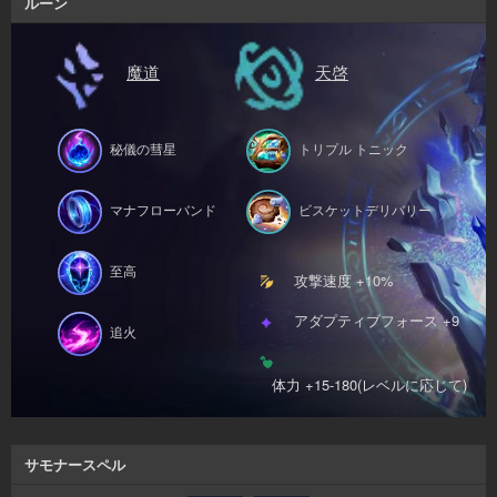
ルーン
魔道
天啓
秘儀の彗星
トリプル トニック
マナフローバンド
ビスケットデリバリー
至高
攻撃速度 +10%
アダプティブフォース +9
追火
体力 +15-180(レベルに応じて)
サモナースペル