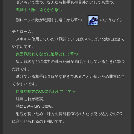
ダメもとで撃つ。なんなら相手も視界外だとしても撃つ。
・戦闘中の敵に遠くから撃つ
別レーンの敵が戦闘中に遠くから撃つ、
のようなイン
チキローム。
スキルを使用していたり戦闘でいっぱいいっぱいな敵には当て
やすいです。
・集団戦終わりなどに追撃として撃つ
集団戦後などに体力の減った敵が逃げたりしているときに撃つ
だけです。
逃げている相手は直線的な動きであることが多いため非常に当
てやすいです。
・自身や味方のCCに合わせて当てる
結局これが確実。
特にEW→QWは鉄板。
射程が長いため、味方の長射程CCや1人だけ突っ込んでのCC
に合わせられるのも強いです。