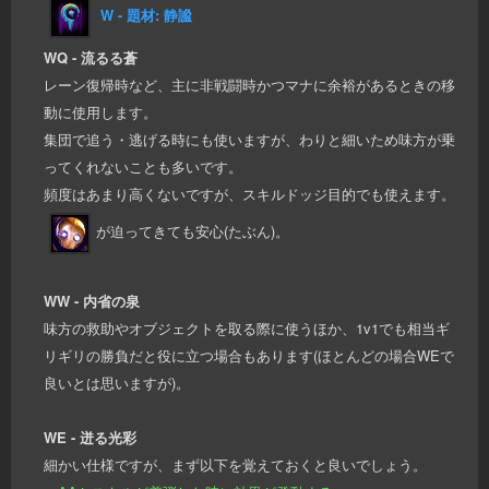
W - 題材: 静謐
WQ - 流るる蒼
レーン復帰時など、主に非戦闘時かつマナに余裕があるときの移
動に使用します。
集団で追う・逃げる時にも使いますが、わりと細いため味方が乗
ってくれないことも多いです。
頻度はあまり高くないですが、スキルドッジ目的でも使えます。
が迫ってきても安心(たぶん)。
WW - 内省の泉
味方の救助やオブジェクトを取る際に使うほか、1v1でも相当ギ
リギリの勝負だと役に立つ場合もあります(ほとんどの場合WEで
良いとは思いますが)。
WE - 迸る光彩
細かい仕様ですが、まず以下を覚えておくと良いでしょう。