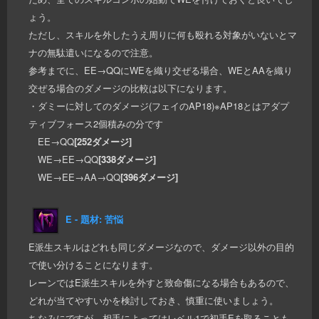
ょう。
ただし、スキルを外したうえ周りに何も殴れる対象がいないとマ
ナの無駄遣いになるので注意。
参考までに、EE→QQにWEを織り交ぜる場合、WEとAAを織り
交ぜる場合のダメージの比較は以下になります。
・ダミーに対してのダメージ(フェイのAP18)※AP18とはアダプ
ティブフォース2個積みの分です
EE→QQ
[252ダメージ]
WE→EE→QQ
[338ダメージ]
WE→EE→AA→QQ
[396ダメージ]
E - 題材: 苦悩
E派生スキルはどれも同じダメージなので、ダメージ以外の目的
で使い分けることになります。
レーンではE派生スキルを外すと致命傷になる場合もあるので、
どれが当てやすいかを検討しておき、慎重に使いましょう。
ちなみにですが、相手によってはレベル1で初手Eを取ることも