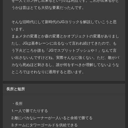
を一人でガン押し出来るというのは利点です。これが出来るかど
うかは昔はとても大切な要素だったんです。
そんな旧時代にして新時代のJGヨリックを解説していこうと思
います。
まぁメタの変遷とか森の変遷とかオブジェクトの変遷がありまし
たし、JGは基本レーンに出るなって言われ続けてきたので、も
う下火どころか誰も「JGでスプリットプッシュや！」なんて言
い出さないんですけどね。実際そんなに強くない。ただ、敵がバ
カなら死ぬほど刺さるし、誰が何をすべきか理解してないような
ところではそれなりに通用すると思います。
長所と短所
・長所
1.一人で勝てたりする
2.敵にバカなレーナーが一人いると余裕で勝てる
3.チームにタワーゴールドを供給できる