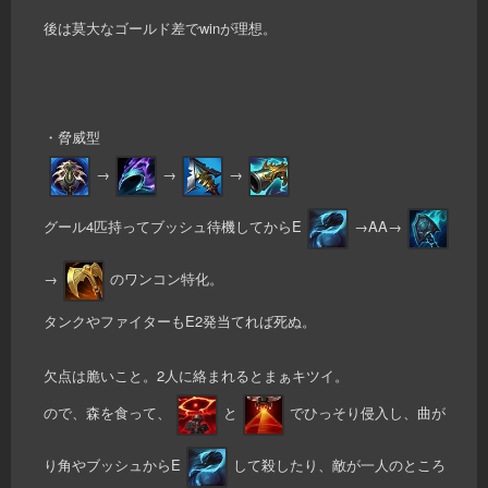
後は莫大なゴールド差でwinが理想。
・脅威型
→
→
→
グール4匹持ってブッシュ待機してからE
→AA→
→
のワンコン特化。
タンクやファイターもE2発当てれば死ぬ。
欠点は脆いこと。2人に絡まれるとまぁキツイ。
ので、森を食って、
と
でひっそり侵入し、曲が
り角やブッシュからE
して殺したり、敵が一人のところ