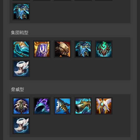
集団戦型
脅威型