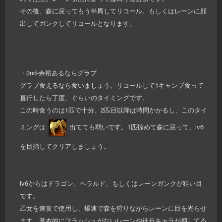
その後、森に戻ってもう半周してリコール。もしくはレーンに顔
出してガンクしてリコールとなります。
・2nd-余裕あるならグラブ
グラブ食えるなら食いましょう。リコールして1キャンプ食って
直行したら丁度、ぐらいのタイミングです。
この時食うのは1匹で十分。2匹目以降は時間かかるし、このタイ
ミングは
出てても弱いです。1匹掠めて森に戻って、lv6
を目指してクリアしましょう。
lv6からはドラゴン、ヘラルド、もしくはレーンガンクが狙い目
です。
乙女を速攻で使用し、爆速で森を狩りながらレーンに目を光らせ
ます。基本的にフラッシュがないレーンや徒歩キャラが押してる