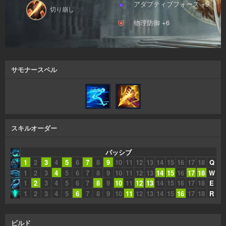
アダプティブフォース +9
切り崩し
物理防御 +6
サモナースペル
スキルオーダー
パッシブ
1
2
3
4
5
6
7
8
9
10
11
12
13
14
15
16
17
18
Q
1
2
3
4
5
6
7
8
9
10
11
12
13
14
15
16
17
18
W
1
2
3
4
5
6
7
8
9
10
11
12
13
14
15
16
17
18
E
1
2
3
4
5
6
7
8
9
10
11
12
13
14
15
16
17
18
R
ビルド