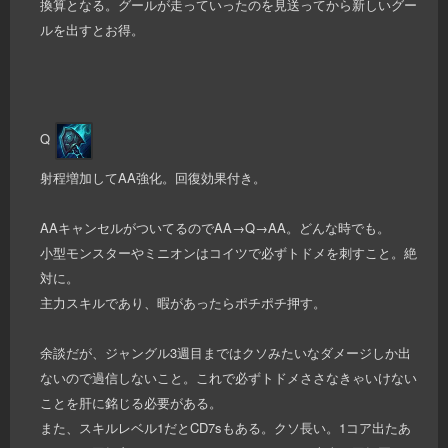
換算となる。グールが走っていったのを見送ってから新しいグー
ルを出すとお得。
Q
射程増加してAA強化。回復効果付き。
AAキャンセルがついてるのでAA→Q→AA。どんな時でも。
小型モンスターやミニオンはコイツで必ずトドメを刺すこと。絶
対に。
主力スキルであり、暇があったらポチポチ押す。
余談だが、ジャングル3週目まではクソみたいなダメージしか出
ないので過信しないこと。これで必ずトドメささなきゃいけない
ことを肝に銘じる必要がある。
また、スキルレベル1だとCD7sもある。クソ長い。1コア出たあ