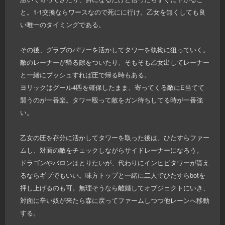
と。1-1交換ならワースなので死にに行け。乙女を無くしても良
い唯一のタイミングである。
その後、グラブのパワーを活かしてタワーを執拗に狙っていく。
敵のレーナーが帰る隙をついたり、そもそも乙女出してレーナー
と一緒にプッシュすれば圧で帰る時もある。
ヨリックはグール4匹を確保したまま、寄ってくる敵にE当てて
襲うのが一番楽。タワー殴って敵をガン待ちしてる時が一番強
い。
乙女の圧を存分に活かしてタワーを取った後は、ひたすらファー
ムし、対面の敵をチェックしながらサイドレーナーになろう。
ドラゴンやバロンはとりたいが、代わりにインヒビタワーが貰え
るならギブでもいい。味方トップと一緒に二人でひたすらbotを
押し上げるのも可。無理そうなら離婚してオブジェクトにいき、
対面に辛い奴が来たら森に戻ってファームしつつ他レーンへ移動
する。