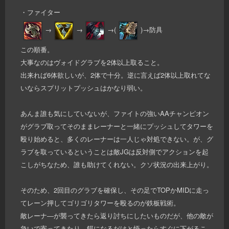
・ファイター
→
→
→(
)→防具
この順番。
大事なのはヴォイドグラブを2体以上取ること。
出来れば6体欲しいが、2体で十分。逆に言えば2体以上取れてな
いならスプリットプッシュはかなり弱い。
あんま誰も気にしていないが、ファイトの強いAAチャンピオン
がグラブ取ってそのままレーナーと一緒にプッシュしてタワーを
殴り始めると、多くのレーナーは一人じゃ対処できない。が、グ
ラブを取っているということは敵JGは反対側でアクションを起
こしがちなため、誰も助けてくれない。クソ状況の出来上がり。
そのため、2回目のグラブを確保し、その足でTOPかMIDに走っ
てレーン押してゴリゴリタワーを殴るのが鉄板戦術。
敵レーナ―が襲ってきたら返り討ちにしたいものだが、他の敵が
急いで寄ってきたり、餌になるだけと悟ったらすぐに下がるこ