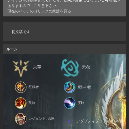
ありますので、ご注意下さい。
現在のパッチの
ヨリック
の統計を見る
初投稿です
ルーン
栄華
天啓
征服者
魔法の靴
凱旋
疾駆
レジェンド: 迅速
アダプティブフォース +9