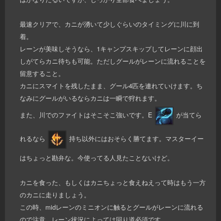
最速クリアで、カニが湧いて少しぐらいのタイミングに川に到
着。
レーンが美味しそうなら、1キャンプスキップしてレーンに顔出
しがてらカニ待ちも可能。ただしグールがレーンに流れることを
留意すること。
カニにスマイトを残したまま、グール4匹を連れていけます。ち
なみにグールがいるならカニは一瞬で狩れます。
また、川でのファイトはそこそこ強いです。E
が当てら
れるなら
持ち以外にはおそらく勝てます。マスターイー
はちょっと勘弁な。今使ってる人見たことないけど。
カニを食った、もしくはカニちょっと食えねえって時はもう一方
のカニに走りましょう。
この時、midレーンのミニオンに触るとグールがレーンに流れる
ので注意。レーン状況によっては回り道必須です。