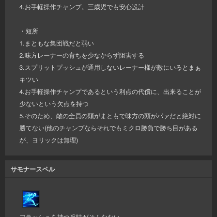
4.お手軽操作チャンプ。三歳児でも安心設計
・短所
1.まともな集団戦だと弱い
2.味方レーナーの育ちを少なからず阻害する
3.スプリットプッシュが通用しないレーナー様が敵にいるとまぁ
キツい
4.お手軽操作チャンプであるという利点の代償に、出来ることが
少ないという欠点を持つ
5.そのため、敵の全員の頭がまともで味方の頭がパァだと絶対に
勝てない(他のチャンプならそれでもミクロ勝負で勝ち目がある
が、ヨリックは無理)
サモナースペル
フラッシュを持つ旨味がそんなない。