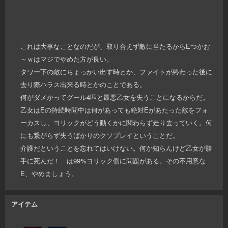
これは大事なことなのだが、取り合えず敵に当たるからEつかお
～ｗはマジでやめた方が良い。
タワー下の敵にちょっかい出す時とか、ファイトが終わった後に
去り際ハラス出来る時とかのことである。
何がダメかってグール4匹と最悪乙女を失うことになるからだ。
乙女はEの持続時間中は何があっても絶対Eがあたった敵をフォ
ーカスし、ヨリックがどう動くかに関わらず走り去っていく。何
にも繋がらず失うばかりのクソプレイということだ。
介護だということを忘れてはいけない。何か知らんけど乙女が勝
手に死んだ！ は99%ヨリック側に問題がある。その不用意な
E、やめましょう。
アイテム