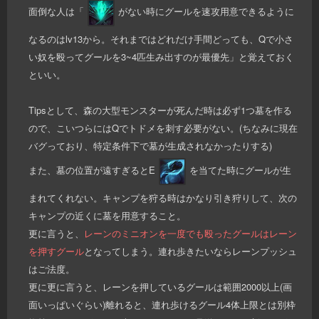
面倒な人は「
がない時にグールを速攻用意できるように
なるのはlv13から。それまではどれだけ手間どっても、Qで小さ
い奴を殴ってグールを3~4匹生み出すのが最優先」と覚えておく
といい。
Tipsとして、森の大型モンスターが死んだ時は必ず1つ墓を作る
ので、こいつらにはQでトドメを刺す必要がない。(ちなみに現在
バグっており、特定条件下で墓が生成されなかったりする)
また、墓の位置が遠すぎるとE
を当てた時にグールが生
まれてくれない。キャンプを狩る時はかなり引き狩りして、次の
キャンプの近くに墓を用意すること。
更に言うと、
レーンのミニオンを一度でも殴ったグールはレーン
を押すグール
となってしまう。連れ歩きたいならレーンプッシュ
はご法度。
更に更に言うと、レーンを押しているグールは範囲2000以上(画
面いっぱいぐらい)離れると、連れ歩けるグール4体上限とは別枠