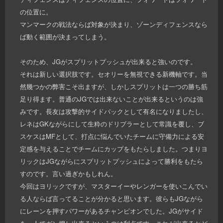
の位置に。
マンマークの戦法ならば対象が決まり、ゾーンディフェンスなら
ば動く範囲が決まってしまう。
そのため、JGがスプリットプッシュが出来ると強いのです。
それは新しい選択肢です。セオリーを無視できる新機軸です。当
然幾つかの弊害こそ出ますが、しかしスプリットは一つの勝ち筋
足り得ます。普通のJGでは出来ないことが出来るというのは強
みです。長友は攻撃的サイドバックとして有名になりましたし、
レネはGKながらにして生粋のドリブラーとして常識を覆し、ブ
スケスはMFとして、打点に悩んでいたチームに守備力による安
定感を与えることでチームにカップをもたらしました。つまりヨ
リックはJGながらにスプリットプッシュによって勝利をもたら
すのです。言い過ぎかもしれん。
今回はヨリックですが、マスターイーやレンガーを使いこんでい
る人ならば言ってることが分かると思います。彼らもJGながら
にレーンを押すパワーがあるチャンピオンでした。JGがサイド