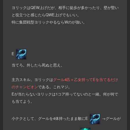
ヨリックはQEW上げだが、相手に徒歩が多かったり、壁が堅い
と役立つと感じたらQWE上げでもいい。
特に集団戦型ヨリックやるならWのが強い。
E
当てろ。外したら死ぬと思え。
主力スキル。ヨリックは
グール4匹＋乙女持ってEを当てるだけ
のチャンピオン
である。これマジ。
Eが当たらないヨリックは1コア持ってないのと一緒。何が何で
も当てよう。
小テクとして、グールを4体持ったまま敵にE
→グールが