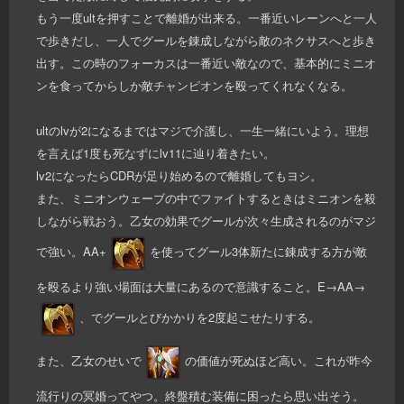
もう一度ultを押すことで離婚が出来る。一番近いレーンへと一人
で歩きだし、一人でグールを錬成しながら敵のネクサスへと歩き
出す。この時のフォーカスは一番近い敵なので、基本的にミニオ
ンを食ってからしか敵チャンピオンを殴ってくれなくなる。
ultのlvが2になるまではマジで介護し、一生一緒にいよう。理想
を言えば1度も死なずにlv11に辿り着きたい。
lv2になったらCDRが足り始めるので離婚してもヨシ。
また、ミニオンウェーブの中でファイトするときはミニオンを殺
しながら戦おう。乙女の効果でグールが次々生成されるのがマジ
で強い。AA+
を使ってグール3体新たに錬成する方が敵
を殴るより強い場面は大量にあるので意識すること。E→AA→
、でグールとびかかりを2度起こせたりする。
また、乙女のせいで
の価値が死ぬほど高い。これが昨今
流行りの冥婚ってやつ。終盤積む装備に困ったら思い出そう。