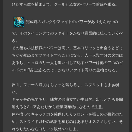
ひたすら敵を捕まえて、グールと乙女のパワーで前線を張る。
完成時のガンクやファイトのパワーがありえん高いの
で、そのタイミングでのファイトをかなり意図的に狙っていくべ
き。
その後も小規模戦のパワーは高い。基本ヨリックと出会うとどっ
ちかが死ぬまでファイトすることになる。人一人殺す分の火力は
あるし、ヒョロガリ一人を追い回して処すパワーは他の二つのビ
ルドの10倍以上あるので、かなりファイト寄りの生物となる。
反面、ファーム速度はちょっと落ちるし、スプリットもまぁ弱
い。
キャッチの鬼であり、味方のお膳立てが主目的。出しどころを間
違えると2コアあたりから産業廃棄物になるので注意。
体を擦ってキャッチ力を確保したりフロントを張るのが目的のた
め、ストライド以外の武器を積むのはあまりオススメしない。そ
れやりたいならヨリック以外pickしよ。