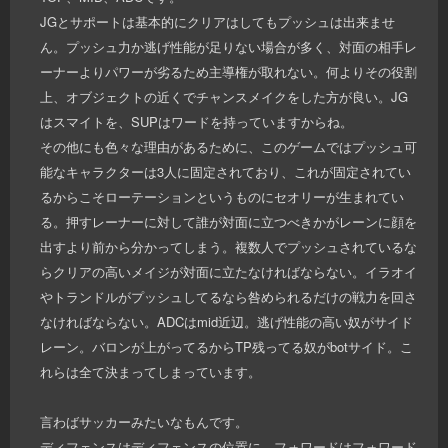
JGとサポートは基本的にクリアはしてもプッシュは出来ませ
ん。プッシュ力か逃げ性能が足りない場合が多く、対面の相手レ
ーナーよりパワーが劣るため主導権が取れない。何よりその役割
上、オブジェクトの近くでチャンスメイクをした方が良い。JG
はスマイトを、SUPはワードを持っていますからね。
その他にも色々な理由があるために、このゲームではプッシュ可
能なキャラクターは3人に固定されており、これが固定されてい
るからこそローテーションというものにセオリーが生まれてい
る。押すレーナーに対して誰が対面に立つべきかがレーンに顔を
出すより前から分かってしまう。複数人でプッシュされているな
らクリアの高いメイジが対面に立たなければならない。イラオイ
やトランドルがプッシュしてるなら咎められるだけの戦力を回さ
なければならない。ADCはmid近辺。逃げ性能の高い奴がサイド
レーン。バロンが上がってるからTP残ってる奴がbotサイド。こ
れらは全て決まってしまっています。
言わばサッカーみたいなもんです。
ディフェンスはディフェンスの位置に、フォワードはフォワード