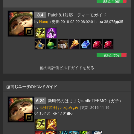
88
% (
106
)
8.4
Patch8.1対応 ティーモガイド
by
Nunц
（更新:
2018-02-22 08:02:01
）
38,075
35
83
% (
72
)
他の高評価ビルドガイドを見る
同じユーザのビルドガイド
6.22
新時代のはじまりsmiteTEEMO（ガチ）
by
†絶対害神†おつなめ ٩(و
（更新:
2016-11-19
04:15:48
）
4,101
5