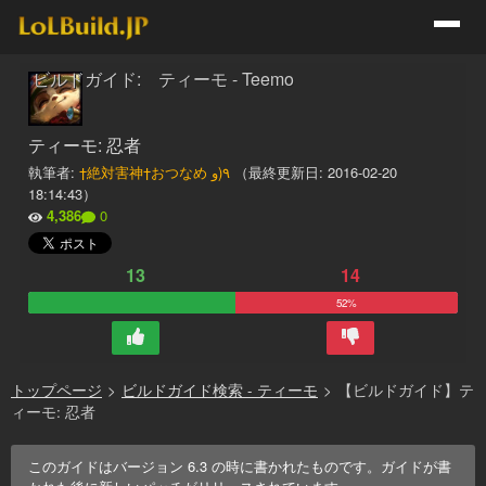
ビルドガイド: ティーモ - Teemo
ティーモ: 忍者
執筆者:
†絶対害神†おつなめ ٩(و
（最終更新日:
2016-02-20
18:14:43
）
4,386
0
13
14
52%
トップページ
>
ビルドガイド検索 - ティーモ
>
【ビルドガイド】テ
ィーモ: 忍者
このガイドはバージョン
6.3
の時に書かれたものです。ガイドが書