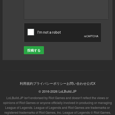
投稿する
利用規約
プライバシーポリシー
お問い合わせ
公式X
© 2016-2026 LoLBuild.JP
LoLBuild.JP isn't endorsed by Riot Games and doesn't reflect the views or
opinions of Riot Games or anyone officially involved in producing or managing
League of Legends. League of Legends and Riot Games are trademarks or
registered trademarks of Riot Games, Inc. League of Legends © Riot Games,