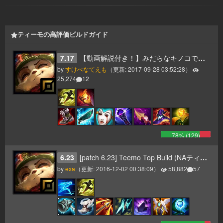
ティーモの高評価ビルドガイド
7.17
【動画解説付き！】みだらなキノコで敵をノックアウト！みんなの強い味方ティーモ^v^
by
すけべなてえも
（更新:
2017-09-28 03:52:28
）
25,274
12
78
% (
129
)
6.23
[patch 6.23] Teemo Top Build (NAティーモチャレンジャーのビルド参考)
by
exa
（更新:
2016-12-02 00:38:09
）
58,882
57