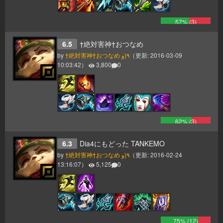
57
% (
3
)
6.5
†絶対害神†おつなめ
by
†絶対害神†おつなめ ٩(و
（更新:
2016-03-09
10:03:42
）
3,800
0
62
% (
3
)
6.3
Dia4にもどった TANKEMO
by
†絶対害神†おつなめ ٩(و
（更新:
2016-02-24
13:16:07
）
5,125
0
75
% (
12
)