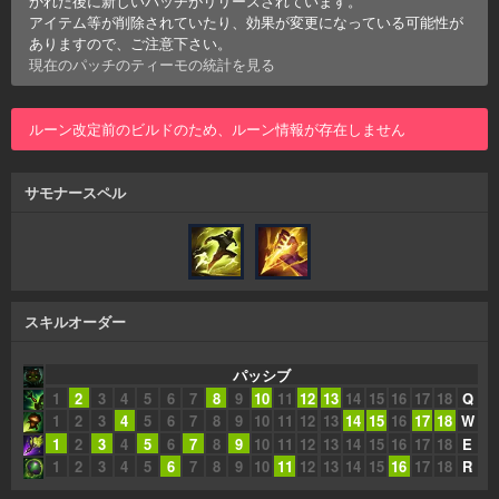
かれた後に新しいパッチがリリースされています。
アイテム等が削除されていたり、効果が変更になっている可能性が
ありますので、ご注意下さい。
現在のパッチの
ティーモ
の統計を見る
ルーン改定前のビルドのため、ルーン情報が存在しません
サモナースペル
スキルオーダー
パッシブ
1
2
3
4
5
6
7
8
9
10
11
12
13
14
15
16
17
18
Q
1
2
3
4
5
6
7
8
9
10
11
12
13
14
15
16
17
18
W
1
2
3
4
5
6
7
8
9
10
11
12
13
14
15
16
17
18
E
1
2
3
4
5
6
7
8
9
10
11
12
13
14
15
16
17
18
R