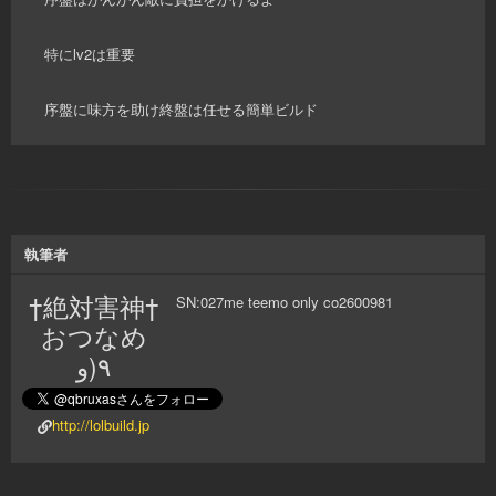
特にlv2は重要
序盤に味方を助け終盤は任せる簡単ビルド
執筆者
†絶対害神†
SN:027me teemo only co2600981
おつなめ
٩(و
http://lolbuild.jp