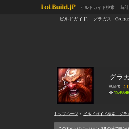
ビルドガイド検索
統計
ビルドガイド: グラガス - Graga
グラガ
執筆者:
ふじ
15,488
トップページ
>
ビルドガイド検索 - グラ
このガイドはバージョン
6.9
の時に書か