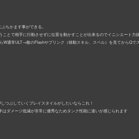
敵にぶちかます事ができる。
使うことで相手に行動させずに位置を動かすことが出来るのでイニシエート力
W通常ULT→敵のFlashやブリンク（移動スキル、スペル）を見てからQで
押しつぶしていくプレイスタイルがしたいならこれ！
後半はダメージ低減が非常に優秀なためタンク性能に違いが感じられます