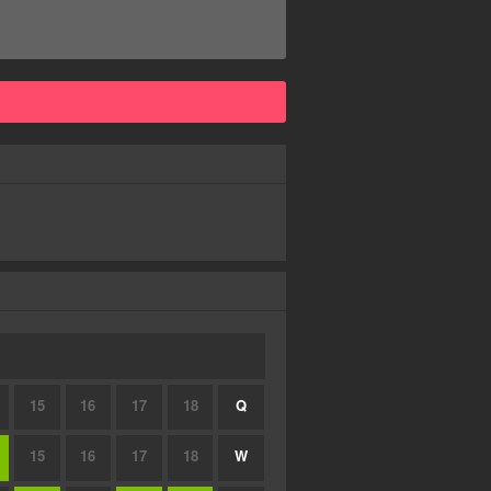
15
16
17
18
Q
15
16
17
18
W