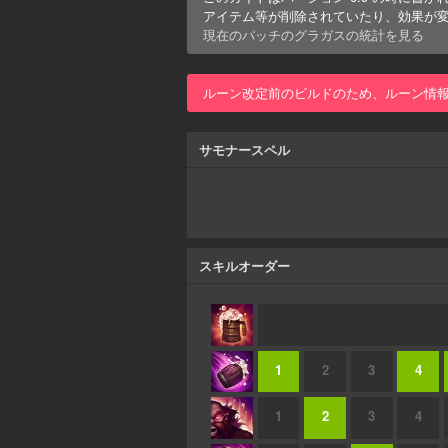
アイテム等が削除されていたり、効果が
現在のパッチの
グラガス
の統計を見る
ルーン改定前のビルドのため、ルーン情
サモナースペル
スキルオーダー
1
2
3
4
1
2
3
4