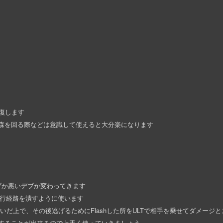
復します
の森を回る際などは意識して使えると大分楽になります
ブか悪いデブか変わってきます
進行経路を潰すように使います
いだ上で、その後逃げるためにFlashした所をULTで相手を乗せてダメージ
することが出来るので上手く使っていきましょう