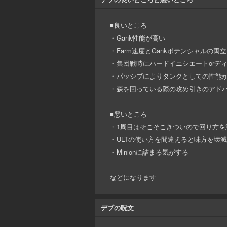
■良いところ
・Gank性能が高い
・Farm速度とGankポテンシャルの両立
・集団戦時にハードイニシエートorデ
・パッシブによりタンクとしての性能
・森を回っている際の攻め引きのアド
■悪いところ
・1周目はそこそこきついので回り方を
・ULTの使い方を間違えると味方を壊
・Minionに詰まる気がする
などになります
デブの呪文