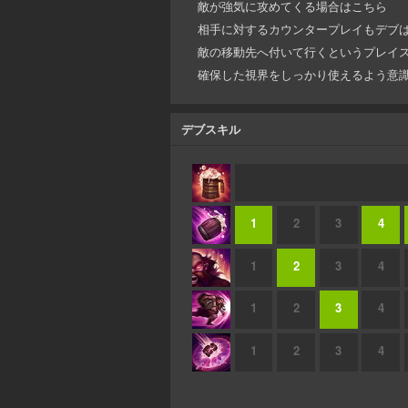
敵が強気に攻めてくる場合はこちら
相手に対するカウンタープレイもデブ
敵の移動先へ付いて行くというプレイ
確保した視界をしっかり使えるよう意
デブスキル
1
2
3
4
1
2
3
4
1
2
3
4
1
2
3
4