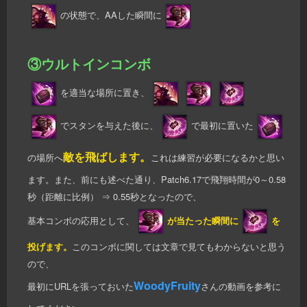
の状態で、AAした瞬間に
③ウルトインコンボ
を適当な場所に置き、
でスタンを与えた後に、
で最初に置いた
敵を飛ばします。
の場所へ
これは練習が必要になるかと思い
ます。また、前にも述べた通り、Patch6.17で飛翔時間が0～0.58
秒（距離に比例） ⇒ 0.55秒となったので、
基本コンボの応用として、
が当たった瞬間に
を
投げます。
このコンボに関しては文章で見てもわからないと思う
ので、
WoodyFruity
最初にURLを張っておいた
さんの動画を参考に