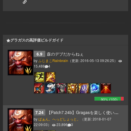
グラガスの高評価ビルドガイド
6.9
森のデブだからねぇ
by
ふじまこRainbrain
（更新:
2016-05-13 09:26:25
）
15,488
4
90
% (
100
)
7.24
【Patch7.24b】Gragasを楽しく使いたい人の為の詳細ガイド
by
ばぁん。へっどしょっと。
（更新:
2018-01-07
22:09:03
）
23,896
3