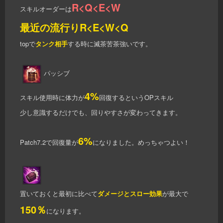
R<Q<E<W
スキルオーダーは
最近の流行り
R<E<W<Q
topで
タンク相手
する時に滅茶苦茶強いです。
パッシブ
4%
スキル使用時に体力が
回復するというOPスキル
少し意識するだけでも、回りやすさが変わってきます。
6%
Patch7.2で回復量が
になりました。めっちゃつよい！
置いておくと最初に比べて
ダメージとスロー効果
が最大で
150％
になります。