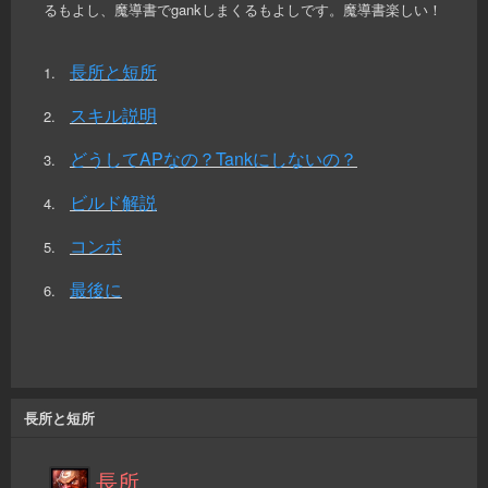
るもよし、魔導書でgankしまくるもよしです。魔導書楽しい！
長所と短所
1.
スキル説明
2.
どうしてAPなの？Tankにしないの？
3.
ビルド解説
4.
コンボ
5.
最後に
6.
長所と短所
長所