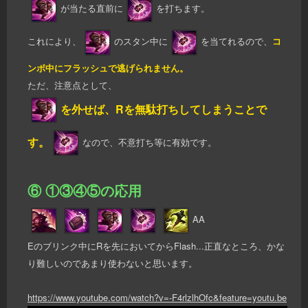
が当たる直前に
を打ちます。
これにより、
のスタン中に
を当てれるので、
コ
ンボ中にフラッシュで逃げられません。
ただ、注意点として、
を外せば、Rを無駄打ちしてしまうことで
す。
なので、不意打ち等に有効です。
⑥ ①③④⑤の応用
AA
Eのブリンク中にRを先においてからFlash...正直なところ、かな
り難しいのであまり使わないと思います。
https://www.youtube.com/watch?v=-F4rlzlhOfc&feature=youtu.be