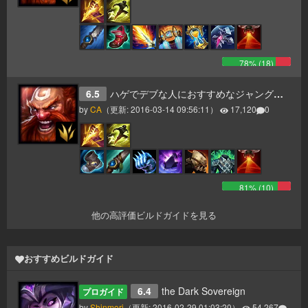
78
% (
18
)
6.5
ハゲでデブな人におすすめなジャングルです
by
CA
（更新:
2016-03-14 09:56:11
）
17,120
0
81
% (
10
)
他の高評価ビルドガイドを見る
おすすめビルドガイド
6.4
the Dark Sovereign
プロガイド
by
Shinmori
（更新:
2016-02-29 01:03:20
）
54,267