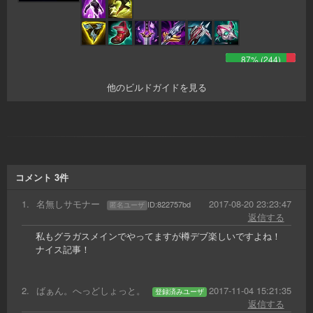
87
% (
244
)
他のビルドガイドを見る
コメント
3
件
1
.
名無しサモナー
2017-08-20 23:23:47
ID:
822757bd
匿名ユーザ
返信する
私もグラガスメインでやってますが樽デブ楽しいですよね！
ナイス記事！
2
.
ばぁん。へっどしょっと。
2017-11-04 15:21:35
登録済みユーザ
返信する