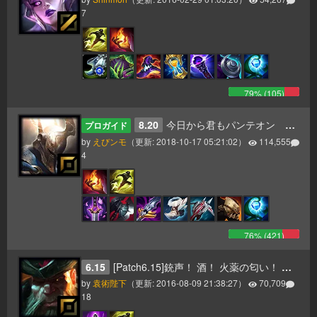
7
79
% (
105
)
8.20
今日から君もパンテオン 更新8.20
プロガイド
by
えびンモ
（更新:
2018-10-17 05:21:02
）
114,555
4
76
% (
421
)
6.15
[Patch6.15]銃声！ 酒！ 火薬の匂い！ そして一斉砲撃のお知らせだ！ ヤーハハーハー！
by
袁術陛下
（更新:
2016-08-09 21:38:27
）
70,709
18